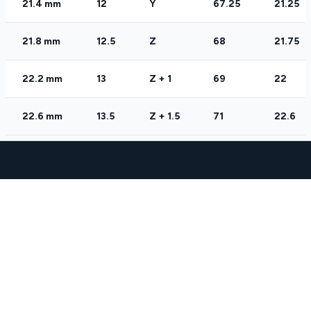
21.4 mm
12
Y
67.25
21.25
21.8 mm
12.5
Z
68
21.75
22.2 mm
13
Z + 1
69
22
22.6 mm
13.5
Z + 1.5
71
22.6
公司
社区
工具
支持
关于
文章
AI珠
联系
一体化平
我们
版本
宝设
我们
台,在一处
模块
说明
计工
文档
管理您的珠
功能
珠宝
具
API
宝业务、销
服务
硬件
数据
新
售、库存、
定价
常见
戒指
迁移
维修和客