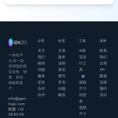
公司
社区
工具
支持
关于
文章
AI珠
联系
一体化平
我们
版本
宝设
我们
台,在一处
模块
说明
计工
文档
管理您的珠
功能
珠宝
具
API
宝业务、销
服务
硬件
数据
新
售、库存、
定价
常见
戒指
迁移
维修和客
户。
合作
问题
尺寸
预约
伙伴
解答
对照
演示
info@gem-
表
logic.com
戒指
欧盟: +32
尺寸
28 80 59