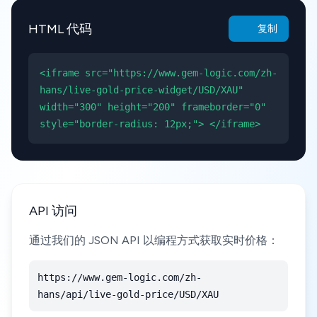
HTML 代码
复制
<iframe src="https://www.gem-logic.com/zh-
hans/live-gold-price-widget/USD/XAU"
width="300" height="200" frameborder="0"
style="border-radius: 12px;"> </iframe>
API 访问
通过我们的 JSON API 以编程方式获取实时价格：
https://www.gem-logic.com/zh-
hans/api/live-gold-price/USD/XAU