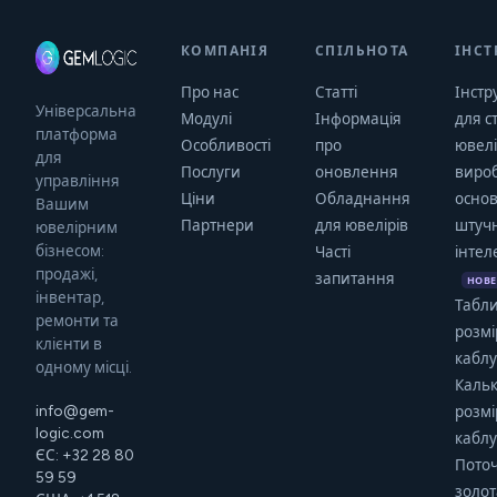
КОМПАНІЯ
СПІЛЬНОТА
ІНСТ
Про нас
Статті
Інстр
Універсальна
Модулі
Інформація
для с
платформа
Особливості
про
ювел
для
Послуги
оновлення
вироб
управління
Ціни
Обладнання
основ
Вашим
Партнери
для ювелірів
штуч
ювелірним
бізнесом:
Часті
інтел
продажі,
запитання
НОВЕ
інвентар,
Табл
ремонти та
розмі
клієнти в
кабл
одному місці.
Каль
info@gem-
розмі
logic.com
кабл
ЄС: +32 28 80
Поточ
59 59
золот