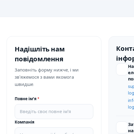
Конт
Надішліть нам
інфо
повідомлення
На
Заповніть форму нижче, і ми
ел
зв’яжемося з вами якомога
по
швидше.
su
lo
Повне ім'я
*
in
lo
Компанія
За
н