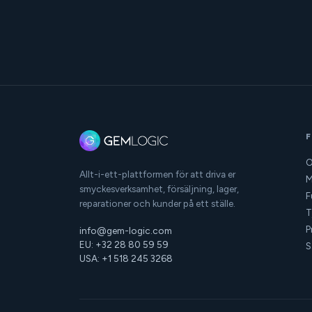
O
Allt-i-ett-plattformen för att driva er
M
smyckesverksamhet, försäljning, lager,
F
reparationer och kunder på ett ställe.
T
P
info@gem-logic.com
EU: +32 28 80 59 59
S
USA: +1 518 245 3268