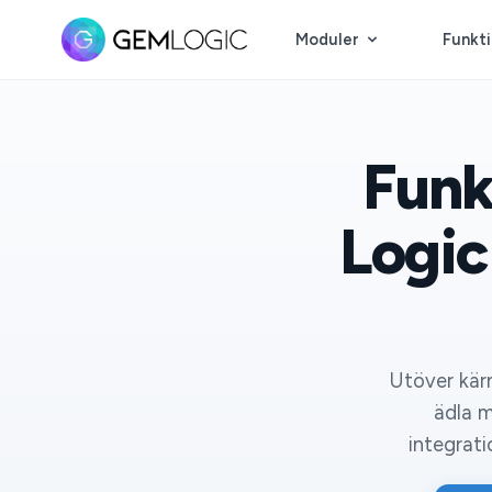
Moduler
Funkt
Funk
Logic
Utöver kärn
ädla m
integrat