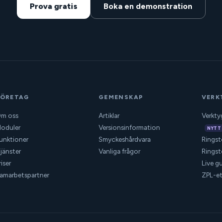
Prova gratis
Boka en demonstration
FÖRETAG
GEMENSKAP
VERK
m oss
Artiklar
Verkty
oduler
Versionsinformation
NYTT
unktioner
Smyckeshårdvara
Ringst
jänster
Vanliga frågor
Ringst
riser
Live gu
amarbetspartner
ZPL-et