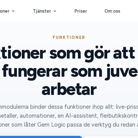
ioner
Tjänster
Priser
Om oss
FUNKTIONER
tioner som gör at
 fungerar som juve
arbetar
modulerna binder dessa funktioner ihop allt: live-pris
etaller, automationer, en AI-assistent, flerbut​ikskontr
ioner som låter Gem Logic passa de verktyg du redan 