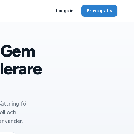
Logga in
Prova gratis
t Gem
lerare
sättning för
oll och
använder.