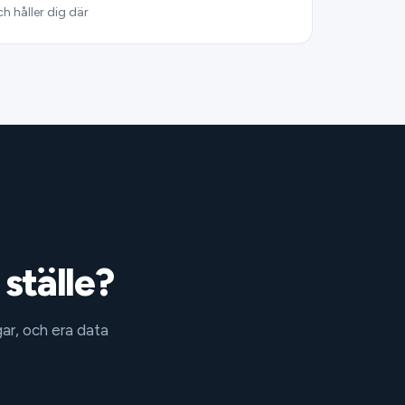
h håller dig där
ställe?
ar, och era data