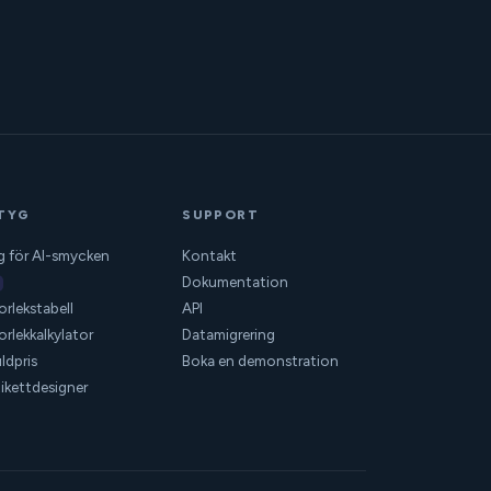
TYG
SUPPORT
g för AI-smycken
Kontakt
Dokumentation
orlekstabell
API
orlekkalkylator
Datamigrering
ldpris
Boka en demonstration
ikettdesigner