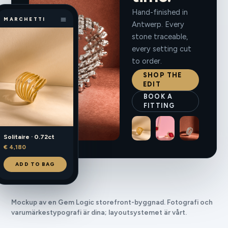
Hand-finished in
MARCHETTI
Antwerp. Every
stone traceable,
every setting cut
to order.
SHOP THE
EDIT
BOOK A
FITTING
Solitaire · 0.72ct
€ 4,180
ADD TO BAG
Mockup av en Gem Logic storefront-byggnad. Fotografi och
varumärkestypografi är dina; layoutsystemet är vårt.