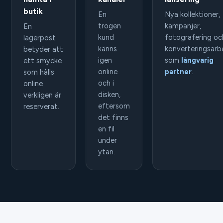
butik
En
Nya kollektioner,
trogen
kampanjer,
En
kund
fotografering oc
lagerpost
känns
konverteringsarb
betyder att
igen
som
långvarig
ett smycke
online
partner
.
som hålls
och i
online
disken,
verkligen är
eftersom
reserverat.
det finns
en fil
under
ytan.