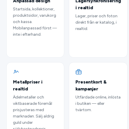
Anpassad design
Lagersynkronisering
i realtid
Startsida, kollektioner,
produktsidor, varukorg
Lager, priser och foton
och kassa.
direkt från er katalog, i
Mobilanpassad först —
realtid.
inte i efterhand.
Metallpriser i
Presentkort &
realtid
kampanjer
Ädelmetaller och
Utfärdade online, inlösta
viktbaserade föremål
i butiken — eller
prisjusteras med
tvärtom.
marknaden. Sälj aldrig
guld under
självkostnadspris.