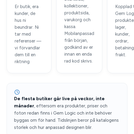
kollektioner,
Er butik, era
Kopplad t
produktsida,
kunder, de
Gem Logi
varukorg och
hus ni
produkter
kassa.
beundrar. Ni
lager,
Mobilanpassad
tar med
kunder,
från början,
referenser —
ordrar,
godkänd av er
vi förvandlar
betalning
innan en enda
dem till en
frakt.
rad kod skrivs.
riktning.
De flesta butiker går live på veckor, inte
månader
, eftersom era produkter, priser och
foton redan finns i Gem Logic och inte behöver
byggas om för hand. Tidslinjen beror på katalogens
storlek och hur anpassad designen blir.