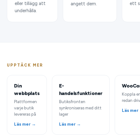
eller tillägg att
ett 
angett dem.
underhålla.
UPPTÄCK MER
Din
E-
WooCo
webbplats
handelsfunktioner
Koppla en
redan dri
Plattformen
Butiksfronten
varje butik
synkroniseras med ditt
Läs mer
levereras på
lager
Läs mer →
Läs mer →