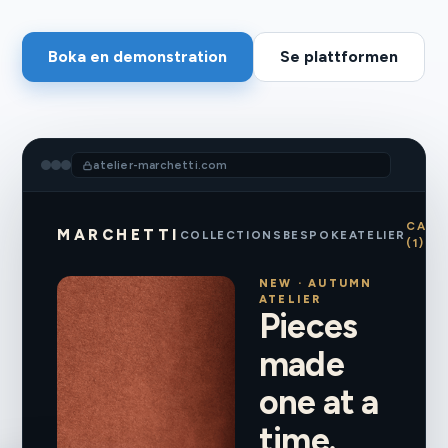
Boka en demonstration
Se plattformen
atelier-marchetti.com
CART
MARCHETTI
COLLECTIONS
BESPOKE
ATELIER
(1)
NEW · AUTUMN
ATELIER
Pieces
made
one at a
time.