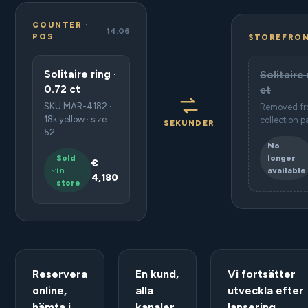
COUNTER ·
14:06
POS
STOREFRO
Solitaire ring ·
Solitaire 
0.72 ct
ct
SKU MAR-4182 ·
Removed fr
18k yellow · size
collection 
SEKUNDER
52
No
Sold
longer
€
in
available
4,180
store
Reservera
En kund,
Vi fortsätter
online,
alla
utveckla efter
hämta i
kanaler
lansering