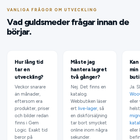
VANLIGA FRÅGOR OM UTVECKLING
Vad guldsmeder frågar innan de
börjar.
Hur lång tid
Måste jag
Kan 
tar en
hantera lagret
min 
utveckling?
två gånger?
buti
Veckor snarare
Nej. Det finns en
Ja. S
än månader,
katalog.
Woo
eftersom era
Webbutiken läser
elle
produkter, priser
ert
live-lager
, så
helst
och bilder redan
en diskförsäljning
migr
finns i Gem
tar bort smycket
kata
Logic. Exakt tid
online inom några
eller
beror på
sekunder.
befin