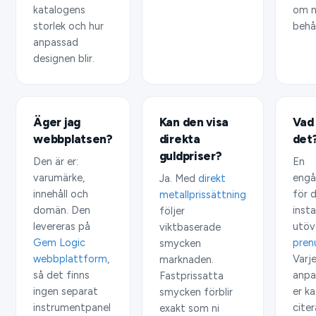
katalogens
om ni
storlek och hur
behål
anpassad
designen blir.
Äger jag
Kan den visa
Vad
webbplatsen?
direkta
det
guldpriser?
Den är er:
En
varumärke,
engå
Ja. Med
direkt
innehåll och
för 
metallprissättning
domän. Den
insta
följer
levereras på
utöv
viktbaserade
Gem Logic
pren
smycken
webbplattform
,
Varj
marknaden.
så det finns
anpa
Fastprissatta
ingen separat
er ka
smycken förblir
instrumentpanel
cite
exakt som ni