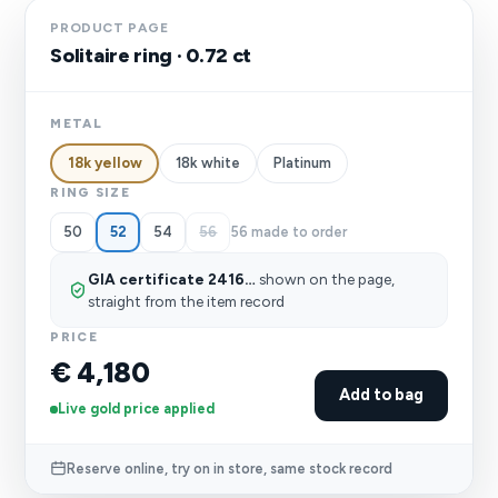
PRODUCT PAGE
Solitaire ring · 0.72 ct
METAL
18k white
Platinum
18k yellow
RING SIZE
50
54
56
56 made to order
52
GIA certificate 2416…
shown on the page,
straight from the item record
PRICE
€ 4,180
Add to bag
Live gold price applied
Reserve online, try on in store, same stock record