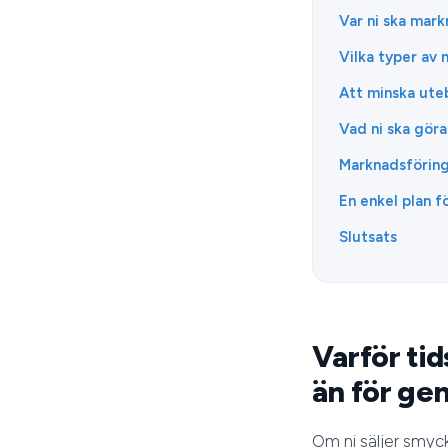
Var ni ska mar
Vilka typer av 
Att minska uteb
Vad ni ska göra
Marknadsförings
En enkel plan 
Slutsats
Varför tid
än för gen
Om ni säljer smycke