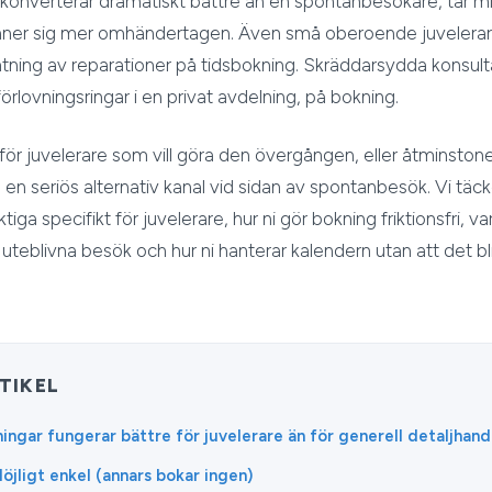
onverterar dramatiskt bättre än en spontanbesökare, tar mi
änner sig mer omhändertagen. Även små oberoende juvelerare
ning av reparationer på tidsbokning. Skräddarsydda konsul
förlovningsringar i en privat avdelning, på bokning.
för juvelerare som vill göra den övergången, eller åtminstone 
en seriös alternativ kanal vid sidan av spontanbesök. Vi täck
ktiga specifikt för juvelerare, hur ni gör bokning friktionsfri, v
r uteblivna besök och hur ni hanterar kalendern utan att det bl
TIKEL
ingar fungerar bättre för juvelerare än för generell detaljhand
öjligt enkel (annars bokar ingen)