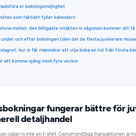
knadsföra er bokningsmöjlighet
möten som faktiskt fyller kalendern
livna möten: den billigaste intäkten ni någonsin kommer att få
 under och efter bokningen (den del de flesta juvelerare missa
lagret: hur ni får människor att vilja boka en tid från första bö
för att komma igång inom fyra veckor
sbokningar fungerar bättre för j
erell detaljhandel
n säljer ni inte en t-shirt. Genomsnittliga transaktionen är h