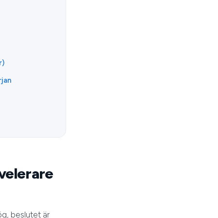
r)
rjan
uvelerare
ög, beslutet är