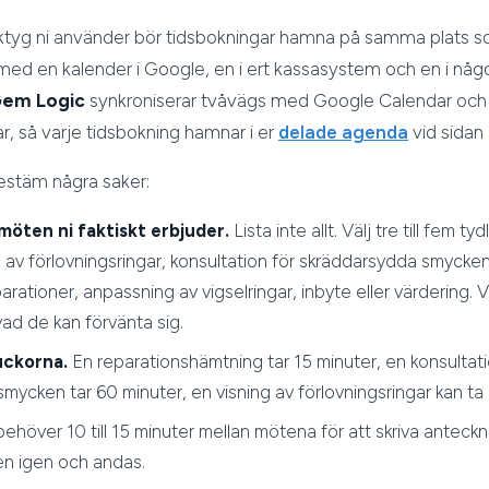
rktyg ni använder bör tidsbokningar hamna på samma plats s
med en kalender i Google, en i ert kassasystem och en i någ
em Logic
synkroniserar tvåvägs med Google Calendar och 
, så varje tidsbokning hamnar i er
delade agenda
vid sidan 
 bestäm några saker:
 möten ni faktiskt erbjuder.
Lista inte allt. Välj tre till fem tydl
 av förlovningsringar, konsultation för skräddarsydda smycken,
rationer, anpassning av vigselringar, inbyte eller värdering. Va
ad de kan förvänta sig.
uckorna.
En reparationshämtning tar 15 minuter, en konsultati
mycken tar 60 minuter, en visning av förlovningsringar kan ta
ehöver 10 till 15 minuter mellan mötena för att skriva antecknin
en igen och andas.