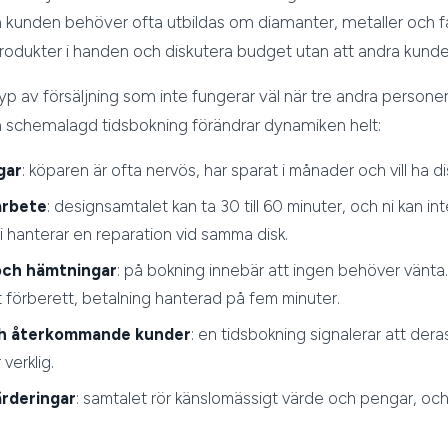
kunden behöver ofta utbildas om diamanter, metaller och fat
produkter i handen och diskutera budget utan att andra kunder
yp av försäljning som inte fungerar väl när tre andra personer
En schemalagd tidsbokning förändrar dynamiken helt:
gar
: köparen är ofta nervös, har sparat i månader och vill ha di
arbete
: designsamtalet kan ta 30 till 60 minuter, och ni kan in
i hanterar en reparation vid samma disk.
och hämtningar
: på bokning innebär att ingen behöver vänta. 
förberett, betalning hanterad på fem minuter.
ch återkommande kunder
: en tidsbokning signalerar att deras
 verklig.
ärderingar
: samtalet rör känslomässigt värde och pengar, och