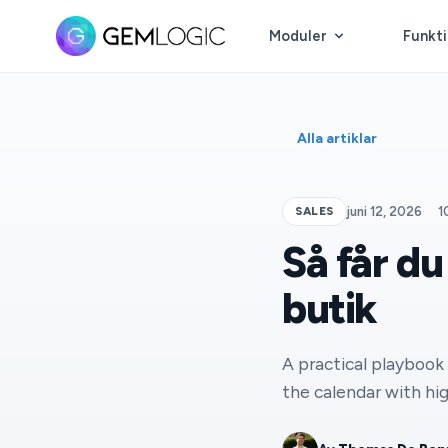
Moduler
Funkt
Alla artiklar
SALES
juni 12, 2026
·
1
Så får du
butik
A practical playbook 
the calendar with h