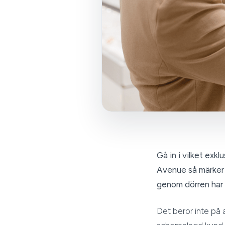
Gå in i vilket ex
Avenue så märker 
genom dörren har e
Det beror inte på a