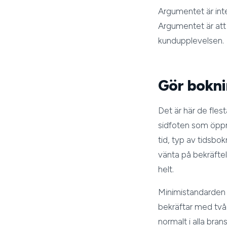
Argumentet är int
Argumentet är att 
kundupplevelsen.
Gör boknin
Det är här de flest
sidfoten som öppn
tid, typ av tidsbo
vänta på bekräftel
helt.
Minimistandarden id
bekräftar med två 
normalt i alla bra