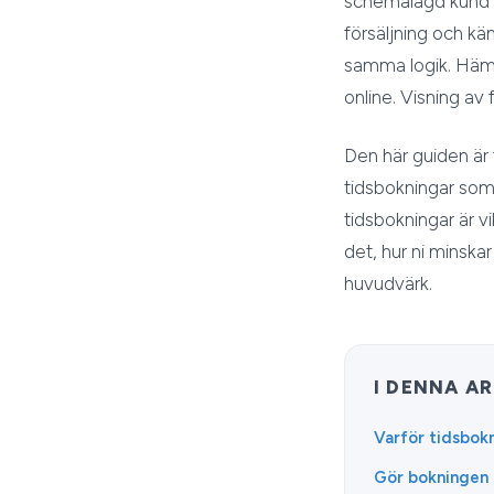
schemalagd kund k
försäljning och k
samma logik. Hämt
online. Visning av 
Den här guiden är 
tidsbokningar som 
tidsbokningar är vi
det, hur ni minska
huvudvärk.
I DENNA AR
Varför tidsbokn
Gör bokningen l