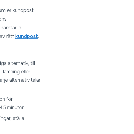
om er kundpost.
ons
hämtar in
av rätt
kundpost
.
iga alternativ, till
 lämning eller
rje alternativ talar
on för
 45 minuter.
gar, ställa i