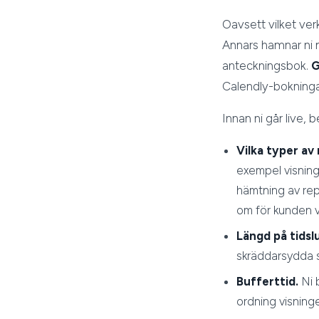
Oavsett vilket ve
Annars hamnar ni 
anteckningsbok.
G
Calendly-bokningar
Innan ni går live,
Vilka typer av
exempel visning
hämtning av repa
om för kunden v
Längd på tidsl
skräddarsydda s
Bufferttid.
Ni b
ordning visning