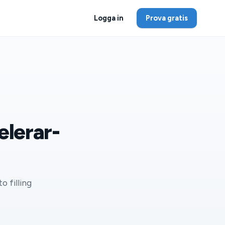
Logga in
Prova gratis
velerar­
o filling