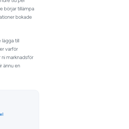
ndre tid per
 börjar tillämpa
tationer bokade
lägga till
er varför
ar ni marknadsför
ir ännu en
el