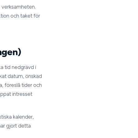
av verksamheten.
tion och taket för
ingen)
ka tid nedgrävd i
skat datum, önskad
, föreslå tider och
appat intresset
ktiska kalender,
ar gjort detta