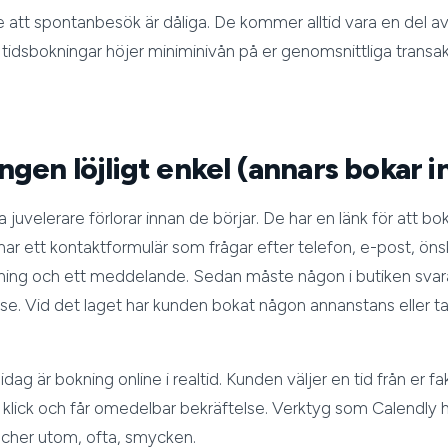
e att spontanbesök är dåliga. De kommer alltid vara en del 
tidsbokningar höjer miniminivån på er genomsnittliga transak
gen löjligt enkel (annars bokar 
a juvelerare förlorar innan de börjar. De har en länk för att bo
ar ett kontaktformulär som frågar efter telefon, e-post, ön
kning och ett meddelande. Sedan måste någon i butiken svara
se. Vid det laget har kunden bokat någon annanstans eller t
ag är bokning online i realtid. Kunden väljer en tid från er fa
klick och får omedelbar bekräftelse. Verktyg som Calendly h
nscher utom, ofta, smycken.