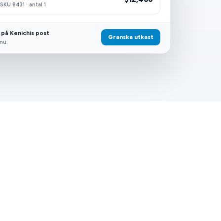
 SKU 8431 · antal 1
på Kenichis post
Granska utkast
nu.