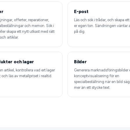
er
E-post
jningar, offerter, reparationer,
Läs och sök i trådar, och skapa ett 
albeställningar och memon. Sök i
er egen ton. Sändningen väntar al
ler skapa ett nytt utkast med rätt
på dig.
ch artiklar.
ukter och lager
Bilder
en artikel, kontrollera vad ert lager
Generera marknadsföringsbilder e
t och läs av metallpriset i realtid.
konceptvisualisering för en
specialbeställning när en bild säg
mer än ett stycke text.