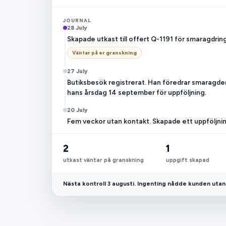
JOURNAL
28 July
Skapade utkast till offert Q-1191 för smaragdring
Väntar på er granskning
27 July
Butiksbesök registrerat. Han föredrar smaragden
hans årsdag 14 september för uppföljning.
20 July
Fem veckor utan kontakt. Skapade ett uppföljn
2
1
utkast väntar på granskning
uppgift skapad
Nästa kontroll 3 augusti. Ingenting nådde kunden uta