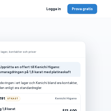
Logga in
Prova gratis
t lager, kontakter och priser
Upprätta en offert till Kenichi Higano:
smaragdringen på 1,8 karat med platinaskaft
ade ringen i ert lager och Kenichi bland era kontakter,
en enligt era standardregler.
191
Kenichi Higano
UTKAST
 1,8 karat
$12,400