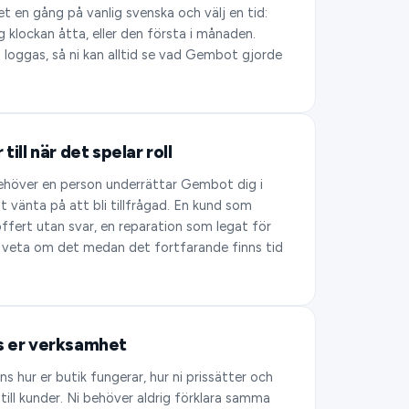
et en gång på vanlig svenska och välj en tid:
 klockan åtta, eller den första i månaden.
g loggas, så ni kan alltid se vad Gembot gjorde
till när det spelar roll
ehöver en person underrättar Gembot dig i
tt vänta på att bli tillfrågad. En kund som
offert utan svar, en reparation som legat för
r veta om det medan det fortfarande finns tid
s er verksamhet
 hur er butik fungerar, hur ni prissätter och
r till kunder. Ni behöver aldrig förklara samma