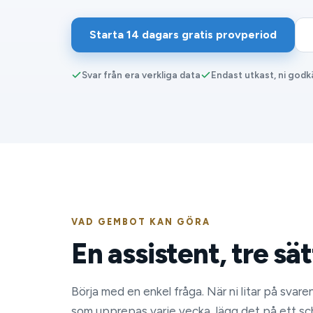
Starta 14 dagars gratis provperiod
Svar från era verkliga data
Endast utkast, ni god
VAD GEMBOT KAN GÖRA
En assistent, tre sä
Börja med en enkel fråga. När ni litar på svare
som upprepas varje vecka, lägg det på ett sc