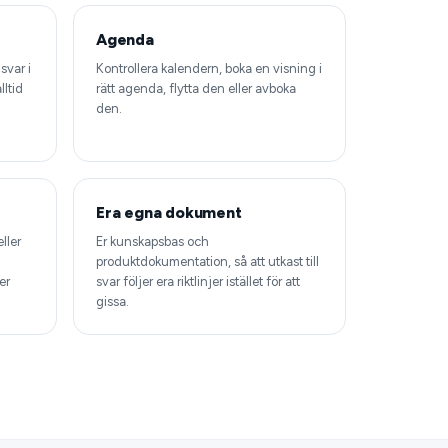
Agenda
svar i
Kontrollera kalendern, boka en visning i
ltid
rätt agenda, flytta den eller avboka
den.
Era egna dokument
ller
Er kunskapsbas och
produktdokumentation, så att utkast till
er
svar följer era riktlinjer istället för att
gissa.