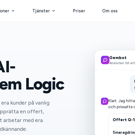
ioner
Tjänster
Priser
Om oss
Gembot
I-
Ansluten till er
Gem Logic
Klart. Jag hitt
h era kunder på vanlig
och prissatte d
pprätta en offert,
ot arbetar med era
Offert Q-1
godkännande.
Smaragdring