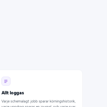
Allt loggas
Varje schemalagt jobb sparar körningshistorik,
varje uppdrag sparar en journal, och varje svar