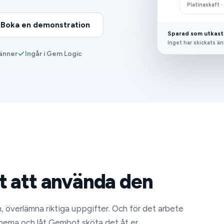
Platinaskaft ·
Boka en demonstration
Sparad som utkast 
Inget har skickats än
känner
Ingår i Gem Logic
tt att använda den
n, överlämna riktiga uppgifter. Och för det arbete
hema och låt Gembot sköta det åt er.