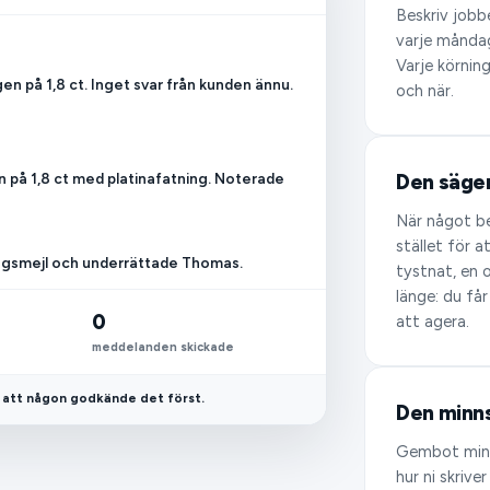
Beskriv jobb
varje måndag
Varje körnin
en på 1,8 ct. Inget svar från kunden ännu.
och när.
 på 1,8 ct med platinafatning. Noterade
Den säger 
När något b
stället för a
ingsmejl och underrättade Thomas.
tystnat, en 
länge: du få
0
att agera.
meddelanden skickade
n att någon godkände det först.
Den minn
Gembot minns
hur ni skrive