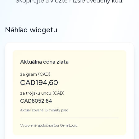
Skopírujte a vložte nižšie uvedený kód.
Náhľad widgetu
Aktuálna cena zlata
za gram (CAD)
CAD194,60
za trójsku uncu (CAD)
CAD6052,64
Aktualizované: 6 minúty pred
Vytvorené spoločnosťou Gem Logic