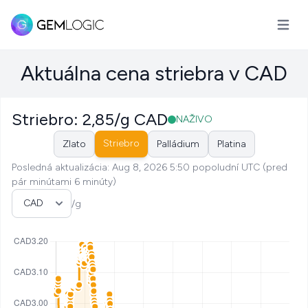
Otvoriť
Aktuálna cena striebra v CAD
Striebro: 2,85/g CAD
NAŽIVO
Striebro
Zlato
Palládium
Platina
Posledná aktualizácia: Aug 8, 2026 5:50 popoludní UTC (pred
pár minútami 6 minúty)
Vyberte menu
/g