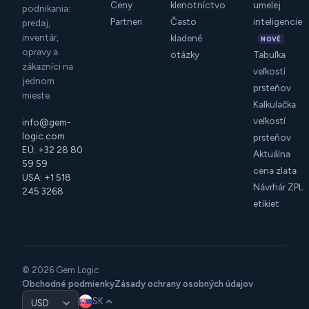
Ceny
klenotníctvo
umelej
podnikania:
Partneri
Často
inteligencie
predaj,
inventár,
kladené
NOVÉ
opravy a
otázky
Tabuľka
zákazníci na
veľkostí
jednom
prsteňov
mieste.
Kalkulačka
veľkostí
info@gem-
logic.com
prsteňov
EÚ: +32 28 80
Aktuálna
59 59
cena zlata
USA: +1 518
Návrhár ZPL
245 3268
etikiet
© 2026 Gem Logic
Obchodné podmienky
Zásady ochrany osobných údajov
SK