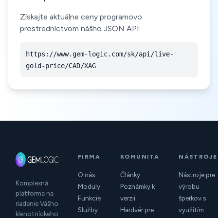
Získajte aktuálne ceny programovo
prostredníctvom nášho JSON API:
https://www.gem-logic.com/sk/api/live-
gold-price/CAD/XAG
FIRMA
KOMUNITA
NÁSTROJE
O nás
Články
Nástroje pre
Komplexná
Moduly
Poznámky k
výrobu
platforma na
Funkcie
verzii
šperkov s
riadenie Vášho
Služby
Hardvér pre
využitím
klenotníckeho