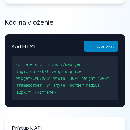
Kód na vloženie
Kód HTML
Kopírovať
<iframe src="https://www.gem-
logic.com/sk/live-gold-price-
widget/CAD/XAG" width="300" height="200"
frameborder="0" style="border-radius:
12px;"> </iframe>
Prístup k API