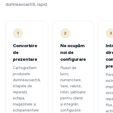
dumneavoastră, rapid.
1
2
3
Convorbire
Ne ocupăm
Intr
de
noi de
dir
prezentare
configurare
co
pre
Cartografiem
Fluxuri de
produsele
lucru,
Per
dumneavoastră,
numerotare,
instr
etapele de
taxe, valute,
imp
reparații,
roluri, șabloane
sinc
echipa,
pentru clienți
repa
magazinele și
și integrări,
flux
echipamentele
configurate
act