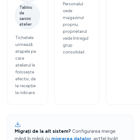
Personalul
Tablou
vede
de
magazinul
sarcini
atelier
propriu;
proprietarul
Tichetele
vede întregul
urmează
grup
etapele pe
consolidat.
care
atelierul le
folosește
efectiv, de
la recepție
la ridicare.
Migrați de la alt sistem?
Configurarea merge
mână în mână cu
migrarea datelor
, astfel încât