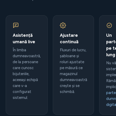
Asistență
Ajustare
Un
umană live
continuă
part
pe 
În limba
Fluxuri de lucru,
lung
dumneavoastră,
șabloane și
de la persoane
roluri ajustate
Nu v
care cunosc
pe măsură ce
siste
bijuteriile,
magazinul
imple
aceeași echipă
dumneavoastră
Răm
care v-a
crește și se
implic
configurat
schimbă.
parte
sistemul.
dumn
digita