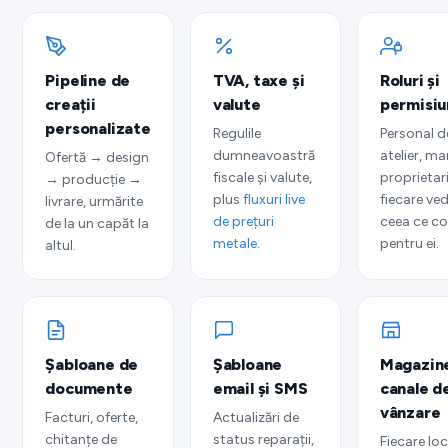
Pipeline de
TVA, taxe și
Roluri și
creații
valute
permisiu
personalizate
Regulile
Personal de
dumneavoastră
atelier, ma
Ofertă → design
fiscale și valute,
proprietar
→ producție →
plus
fluxuri live
fiecare ve
livrare, urmărite
de prețuri
ceea ce c
de la un capăt la
metale
.
pentru ei.
altul.
Șabloane de
Șabloane
Magazine
documente
email și SMS
canale d
vânzare
Facturi, oferte,
Actualizări de
chitanțe de
status reparații,
Fiecare loc