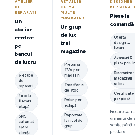
ATELIER
RETAILER
DESIGNER
DE
CU MAI
PERSONAL
REPARAȚII
MULTE
Piese la
MAGAZINE
Un
comandă
Un grup
atelier
de lux,
centrat
Ofertă →
trei
design →
pe
livrare
magazine
bancul
Avansuri &
de lucru
plată prin li
Prețuri și
TVA per
Sincronizat
6 etape
magazin
magazinul
de
online
Transferuri
reparații
de stoc
Certificate
Foto la
per piesă
Roluri per
fiecare
echipă
etapă
Fiecare com
Raportare
SMS
urmărită de l
la nivel de
automat
schiță până l
grup
către
predare.
clienți