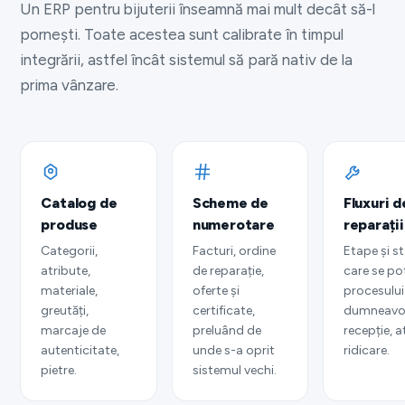
Un ERP pentru bijuterii înseamnă mai mult decât să-l
pornești. Toate acestea sunt calibrate în timpul
integrării, astfel încât sistemul să pară nativ de la
prima vânzare.
Catalog de
Scheme de
Fluxuri d
produse
numerotare
reparații
Categorii,
Facturi, ordine
Etape și s
atribute,
de reparație,
care se po
materiale,
oferte și
procesului
greutăți,
certificate,
dumneavoa
marcaje de
preluând de
recepție, at
autenticitate,
unde s-a oprit
ridicare.
pietre.
sistemul vechi.