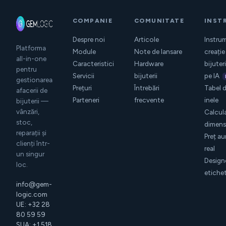
COMPANIE
COMUNITATE
INST
Despre noi
Articole
Instru
Platforma
Module
Note de lansare
creație
all-in-one
Caracteristici
Hardware
bijuter
pentru
Servicii
bijuterii
pe IA
gestionarea
Prețuri
Întrebări
Tabel 
afacerii de
Parteneri
frecvente
inele
bijuterii —
vânzări,
Calcul
stoc,
dimensi
reparații și
Preț au
clienți într-
real
un singur
Design
loc.
etiche
info@gem-
logic.com
UE: +32 28
80 59 59
SUA: +1 518