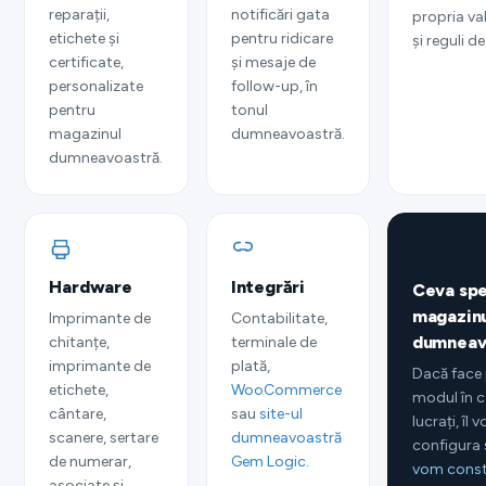
reparații,
notificări gata
propria val
etichete și
pentru ridicare
și reguli de
certificate,
și mesaje de
personalizate
follow-up, în
pentru
tonul
magazinul
dumneavoastră.
dumneavoastră.
Hardware
Integrări
Ceva spe
magazinu
Imprimante de
Contabilitate,
dumneav
chitanțe,
terminale de
imprimante de
plată,
Dacă face 
etichete,
WooCommerce
modul în c
cântare,
sau
site-ul
lucrați, îl 
scanere, sertare
dumneavoastră
configura
de numerar,
Gem Logic
.
vom const
asociate și