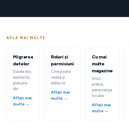
AFLĂ MAI MULTE
Migrarea
Roluri și
Cu mai
datelor
permisiuni
multe
magazine
Datele dvs.
Cine poate
existente,
vedea și
Stoc,
preluate
edita ce
prețuri,
din
personal pe
Aflați mai
locație
Aflați mai
multe →
multe →
Aflați mai
multe →