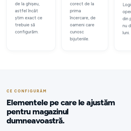
de la ghișeu,
corect de la
Log
astfel încât
prima
oper
știm exact ce
încercare, de
din 
trebuie să
oameni care
nu d
configurăm.
cunosc
luni.
bijuteriile.
CE CONFIGURĂM
Elementele pe care le ajustăm
pentru magazinul
dumneavoastră.