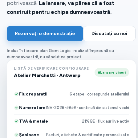
potrivească.
La lansare, va părea că a fost
construit pentru echipa dumneavoastră.
Rezervați o demonstrație
Discutați cu noi
Inclus în fiecare plan Gem Logic · realizat împreună cu
dumneavoastră, nu vândut ca proiect
LISTĂ DE VERIFICARE CONFIGURARE
Lansare vineri
Atelier Marchetti · Antwerp
Flux reparații
6 etape · corespunde atelierului
Numerotare
INV-2026-#### · continuă din sistemul vechi
TVA & metale
21% BE · flux aur live activ
Șabloane
Facturi, etichete & certificate personalizate