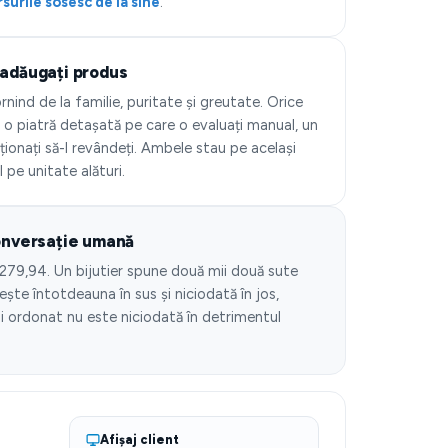
surile sosesc de la sine
.
 adăugați produs
nind de la familie, puritate și greutate. Orice
 o piatră detașată pe care o evaluați manual, un
ționați să-l revândeți. Ambele stau pe același
 pe unitate alături.
conversație umană
279,94. Un bijutier spune două mii două sute
ște întotdeauna în sus și niciodată în jos,
i ordonat nu este niciodată în detrimentul
Afișaj client