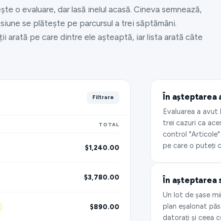
ște o evaluare, dar lasă inelul acasă. Cineva semnează,
esiune se plătește pe parcursul a trei săptămâni.
ii arată pe care dintre ele așteaptă, iar lista arată câte
În așteptarea 
Filtrare
Evaluarea a avut 
trei cazuri ca ace
TOTAL
control "Articole"
pe care o puteți c
$1,240.00
$3,780.00
În așteptarea 
Un lot de șase mii
plan eșalonat păst
$890.00
datorați și ceea c