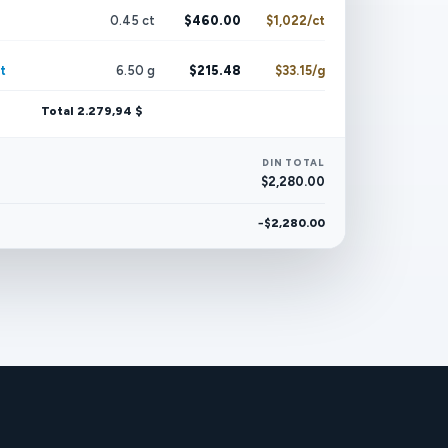
0.45 ct
$460.00
$1,022/ct
t
6.50 g
$215.48
$33.15/g
Total 2.279,94 $
DIN TOTAL
$2,280.00
−$2,280.00