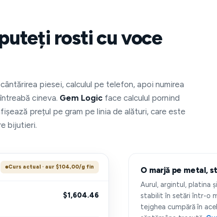
puteți rosti cu voce
cântărirea piesei, calculul pe telefon, apoi numirea
 întreabă cineva.
Gem Logic
face calculul pornind
afișează prețul pe gram pe linia de alături, care este
 bijutieri.
Curs actual · aur $104,00/g fin
O marjă pe metal, st
Aurul, argintul, platina 
$1,604.46
stabilit în setări într-o
tejghea cumpără în acele