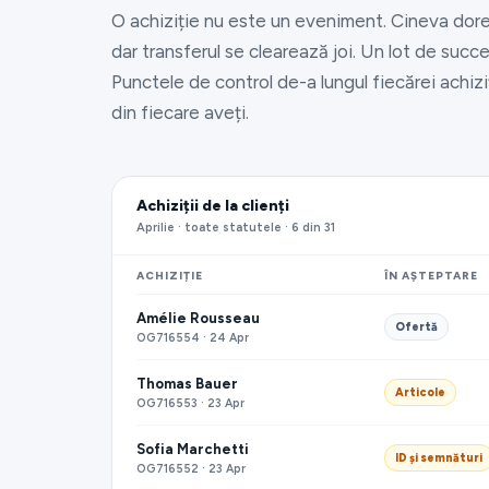
O achiziție nu este un eveniment. Cineva dore
dar transferul se clearează joi. Un lot de succ
Punctele de control de-a lungul fiecărei achiziț
din fiecare aveți.
Achiziții de la clienți
Aprilie · toate statutele · 6 din 31
ACHIZIȚIE
ÎN AȘTEPTARE
Amélie Rousseau
Ofertă
OG716554 · 24 Apr
Thomas Bauer
Articole
OG716553 · 23 Apr
Sofia Marchetti
ID și semnături
OG716552 · 23 Apr