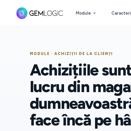
Module
Caracteri
MODULE · ACHIZIȚII DE LA CLIENȚI
Achizițiile sun
lucru din maga
dumneavoastră
face încă pe hâ