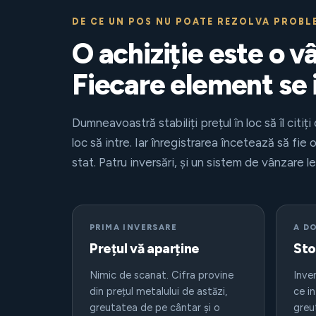
DE CE UN POS NU POATE REZOLVA PROBL
O achiziție este o v
Fiecare element se 
Dumneavoastră stabiliți prețul în loc să îl citiți
loc să intre. Iar înregistrarea încetează să fie
stat. Patru inversări, și un sistem de vânzare l
PRIMA INVERSARE
A D
Prețul vă aparține
Sto
Nimic de scanat. Cifra provine
Inve
din prețul metalului de astăzi,
ce in
greutatea de pe cântar și o
greu