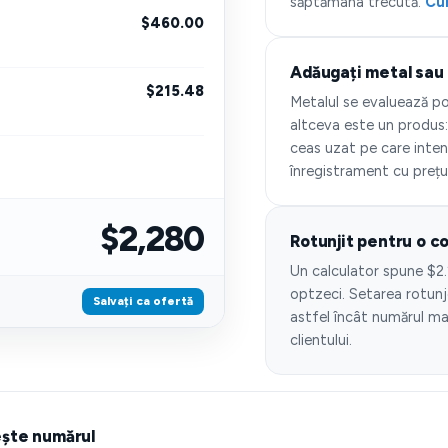
săptămâna trecută.
Cur
$460.00
Adăugați metal sau
$215.48
Metalul se evaluează por
altceva este un produs:
ceas uzat pe care inten
înregistrament cu prețul
$2,280
Rotunjit pentru o 
Un calculator spune $2.
optzeci. Setarea rotunje
Salvați ca ofertă
astfel încât numărul ma
clientului.
ește numărul