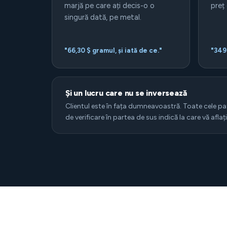
marjă pe care ați decis-o o
preț
singură dată, pe metal.
"66,30 $ gramul, și iată de ce."
"349
Și un lucru care nu se inversează
Clientul este în fața dumneavoastră. Toate cele pa
de verificare în partea de sus indică la care vă aflați