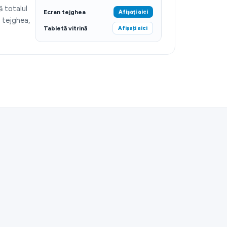
ă totalul
Ecran tejghea
Afișați aici
 tejghea,
Tabletă vitrină
Afișați aici