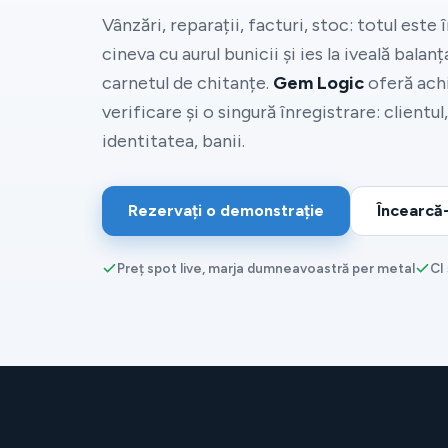
Vânzări, reparații, facturi, stoc: totul este 
cineva cu aurul bunicii și ies la iveală balanț
carnetul de chitanțe.
Gem Logic
oferă achi
verificare și o singură înregistrare: clientul,
identitatea, banii.
Rezervați o demonstrație
Încearcă-
Preț spot live, marja dumneavoastră per metal
CI