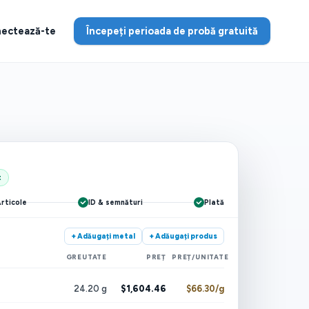
ectează-te
Începeți perioada de probă gratuită
t
rticole
ID & semnături
Plată
+ Adăugați metal
+ Adăugați produs
GREUTATE
PREȚ
PREȚ/UNITATE
24.20 g
$1,604.46
$66.30/g