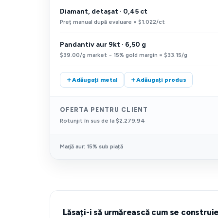
Diamant, detașat · 0,45 ct
Preț manual după evaluare = $1.022/ct
Pandantiv aur 9kt · 6,50 g
$39.00/g market − 15% gold margin = $33.15/g
Adăugați metal
Adăugați produs
OFERTA PENTRU CLIENT
Rotunjit în sus de la $2.279,94
Marjă aur: 15% sub piață
Lăsați-i să urmărească cum se construi