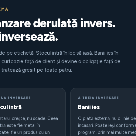
EMA
ânzare derulată invers.
inversează.
 de pe etichetă. Stocul intră în loc să iasă. Banii ies în
 o curtoazie față de client și devine o obligație față de
e tratează greșit pe toate patru.
OUA INVERSARE
A TREIA INVERSARE
cul intră
Banii ies
ntarul crește, nu scade. Ceea
O plată externă, nu o linie de
tră este fie metal în
încasări. Poate ieși conform 
tate, fie un produs cu un
program, prin mai multe me