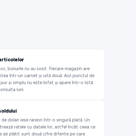
articolelor
loc, bunurile nu au sosit. Fiecare magazin are
stea într-un carnet și uită două. Aici punctul de
 pur și simplu nu este bifat și apare într-o listă
onsulta luni.
soldului
 de dolari iese rareori într-o singură plată. Un
rează ratele cu datele lor, astfel încât ceea ce
e ați plătit sunt două cifre diferite pe care