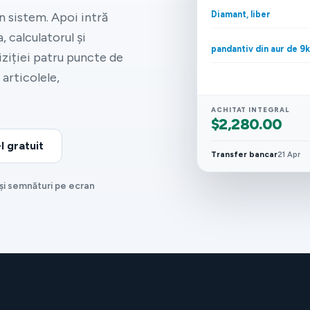
Diamant, liber
în sistem. Apoi intră
a, calculatorul și
pandantiv din aur de 9k
ziției patru puncte de
 articolele,
ACHITAT INTEGRAL
$2,280.00
l gratuit
Transfer bancar
21 Apr
 și semnături pe ecran