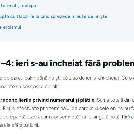
 terenul și echipa
luptă cu flăcările la cincisprezece minute de liniște
e eroismul
–4: ieri s-au încheiat fără probl
 de azi cu calm până nu știi că ziua de ieri s-a încheiat. Cu o
înainte să sosească ceilalți.
econcilierile privind numerarul și plățile.
Suma totală din
ic. Plățile efectuate prin terminalul de carduri și cele online a
e discrepanță este acum consemnată într-o singură notă, fără a
ă la sfârșitul lunii.