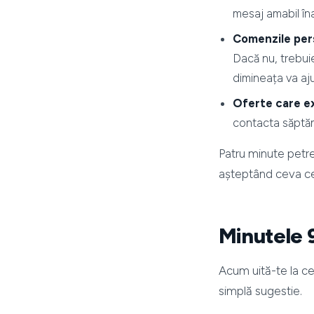
mesaj amabil îna
Comenzile pers
Dacă nu, trebuie
dimineața va aju
Oferte care ex
contacta săptăm
Patru minute petre
așteptând ceva ce
Minutele 9
Acum uită-te la c
simplă sugestie.