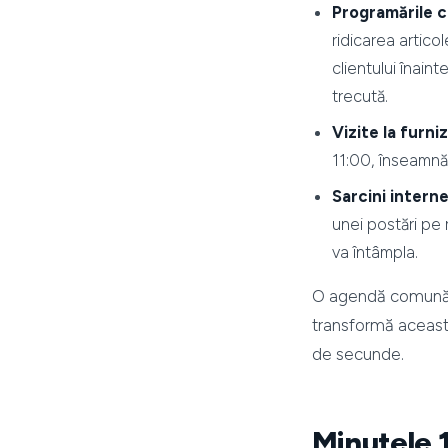
Programările cl
ridicarea artico
clientului înaint
trecută.
Vizite la furni
11:00, înseamnă 
Sarcini intern
unei postări pe 
va întâmpla.
O agendă comună a
transformă această
de secunde.
Minutele 1