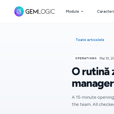
Module
Caracteri
Toate articolele
OPERATIONS
Mai 10, 
O rutină 
manageru
A 15-minute opening 
the team. All checke