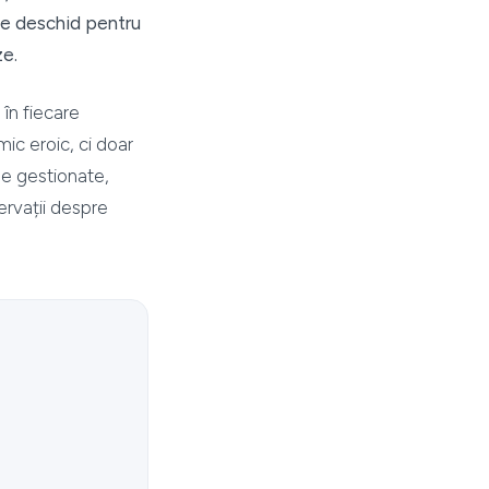
 se deschid pentru
ze.
 în fiecare
mic eroic, ci doar
ne gestionate,
ervații despre