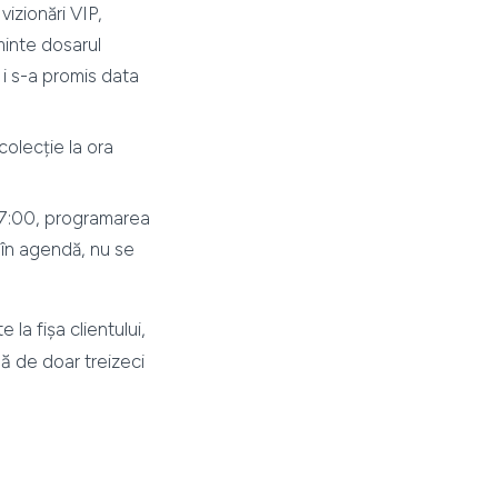
vizionări VIP,
 minte dosarul
e i s-a promis data
olecție la ora
a 17:00, programarea
 în agendă, nu se
 la fișa clientului,
ă de doar treizeci