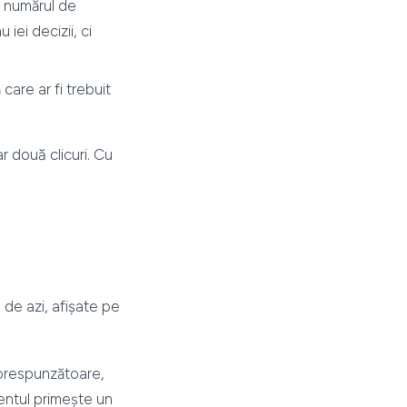
, numărul de
iei decizii, ci
care ar fi trebuit
r două clicuri. Cu
 de azi, afișate pe
corespunzătoare,
ientul primește un