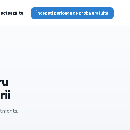
ectează-te
Începeți perioada de probă gratuită
ru
ii
ntments,