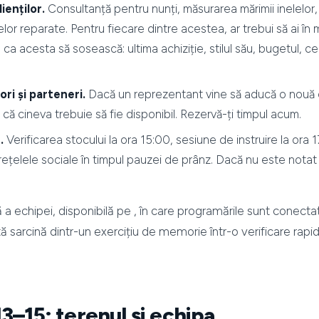
ienților.
Consultanță pentru nunți, măsurarea mărimii inelelor, 
lelor reparate. Pentru fiecare dintre acestea, ar trebui să ai în
e ca acesta să sosească: ultima achiziție, stilul său, bugetul, c
zori și parteneri.
Dacă un reprezentant vine să aducă o nouă c
că cineva trebuie să fie disponibil. Rezervă-ți timpul acum.
e.
Verificarea stocului la ora 15:00, sesiune de instruire la or
rețelele sociale în timpul pauzei de prânz. Dacă nu este notat
 echipei, disponibilă pe
, în care programările sunt conectate
 sarcină dintr-un exercițiu de memorie într-o verificare rapid
3–15: terenul și echipa