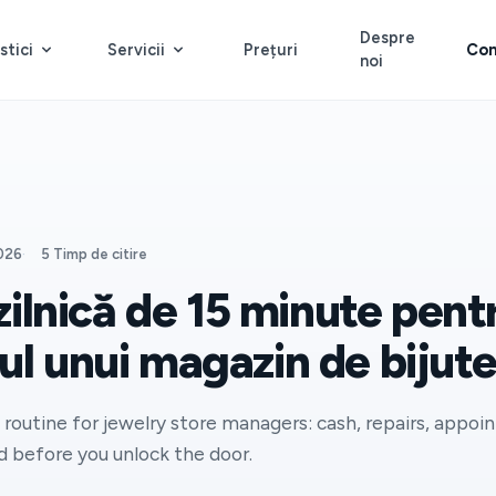
Despre
stici
Servicii
Prețuri
Con
noi
2026
·
5 Timp de citire
zilnică de 15 minute pent
l unui magazin de bijuter
routine for jewelry store managers: cash, repairs, appoi
d before you unlock the door.