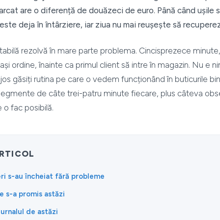
marcat are o diferență de douăzeci de euro. Până când ușile
este deja în întârziere, iar ziua nu mai reușește să recupere
 stabilă rezolvă în mare parte problema. Cincisprezece minute,
și ordine, înainte ca primul client să intre în magazin. Nu e ni
os găsiți rutina pe care o vedem funcționând în buticurile bi
 segmente de câte trei-patru minute fiecare, plus câteva obs
 o fac posibilă.
ARTICOL
eri s-au încheiat fără probleme
e s-a promis astăzi
jurnalul de astăzi