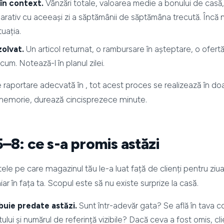
, în context.
Vânzări totale, valoarea medie a bonului de casă
arativ cu aceeași zi a săptămânii de săptămâna trecută. Încă nu 
tuația.
zolvat.
Un articol returnat, o rambursare în așteptare, o ofertă 
m. Notează-l în planul zilei.
e raportare adecvată în
, tot acest proces se realizează în doa
 memorie, durează cincisprezece minute.
–8: ce s-a promis astăzi
e pe care magazinul tău le-a luat față de clienți pentru ziua
iar în fața ta. Scopul este să nu existe surprize la casă.
ebuie predate astăzi.
Sunt într-adevăr gata? Se află în tava 
ului și numărul de referință vizibile? Dacă ceva a fost omis, cl