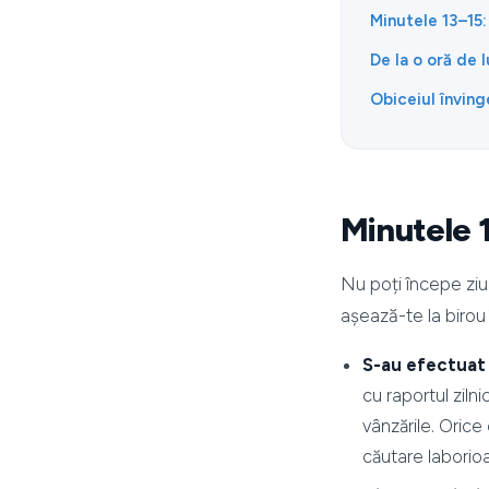
Minutele 13–15:
De la o oră de 
Obiceiul înving
Minutele 1
Nu poți începe ziua
așează-te la birou 
S-au efectuat r
cu raportul ziln
vânzările. Oric
căutare laborioas