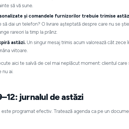
inte să vă sune.
onalizate și comandele furnizorilor trebuie trimise astăz
 să dai un telefon? O livrare așteptată despre care nu se știe 
nge rareori la timp la prânz.
piră astăzi.
Un singur mesaj trimis acum valorează cât zece î
âna viitoare.
cute aici te salvă de cel mai neplăcut moment: clientul care 
 nu ai.
–12: jurnalul de astăzi
e este programat efectiv. Tratează agenda ca pe un documen