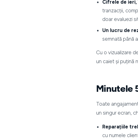
Cifrele de ieri
tranzacții, comp
doar evaluezi si
Un lucru de re
semnată până acu
Cu o vizualizare d
un caiet și puțină
Minutele 5
Toate angajamentel
un singur ecran, ch
Reparațiile tr
cu numele client