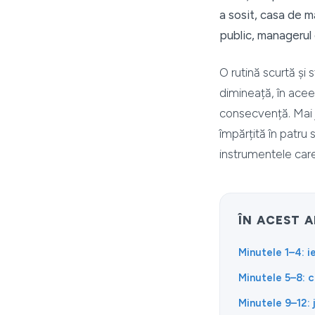
a sosit, casa de 
public, managerul 
O rutină scurtă și
dimineață, în aceea
consecvență. Mai j
împărțită în patru
instrumentele care
ÎN ACEST 
Minutele 1–4: i
Minutele 5–8: c
Minutele 9–12: 