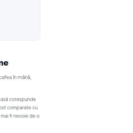
eme
 cafea în mână,
 casă corespunde
u fost comparate cu
 mai fi nevoie de o