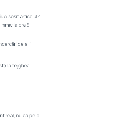
i.
A sosit articolul?
nimic la ora 9
ncercări de a-i
stă la tejghea
t real, nu ca pe o