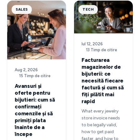
SALES
TECH
Iul 12, 2026
·
13 Timp de citire
Facturarea
magazinelor de
Aug 2, 2026
·
bijuterii: ce
15 Timp de citire
necesită fiecare
Avansuri și
factură și cum să
oferte pentru
fiți plătit mai
bijutieri: cum să
rapid
confirmați
What every jewelry
comenzile și să
store invoice needs
primiți plata
to be legally valid,
înainte de a
how to get paid
începe
faster, and how to