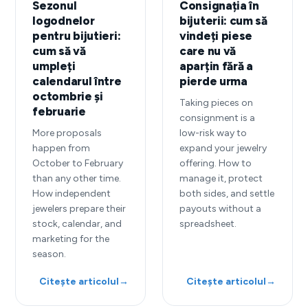
Sezonul
Consignația în
logodnelor
bijuterii: cum să
pentru bijutieri:
vindeți piese
cum să vă
care nu vă
umpleți
aparțin fără a
calendarul între
pierde urma
octombrie și
Taking pieces on
februarie
consignment is a
More proposals
low-risk way to
happen from
expand your jewelry
October to February
offering. How to
than any other time.
manage it, protect
How independent
both sides, and settle
jewelers prepare their
payouts without a
stock, calendar, and
spreadsheet.
marketing for the
season.
Citește articolul
→
Citește articolul
→