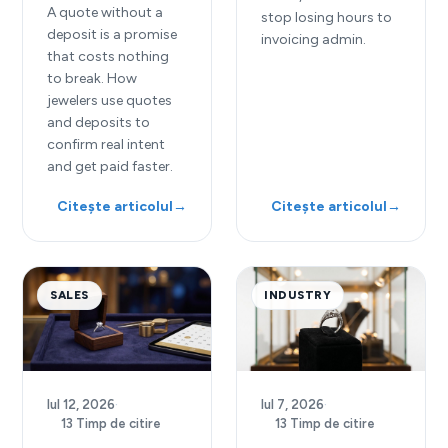
A quote without a
stop losing hours to
deposit is a promise
invoicing admin.
that costs nothing
to break. How
jewelers use quotes
and deposits to
confirm real intent
and get paid faster.
Citește articolul
→
Citește articolul
→
SALES
INDUSTRY
Iul 12, 2026
·
Iul 7, 2026
·
13 Timp de citire
13 Timp de citire