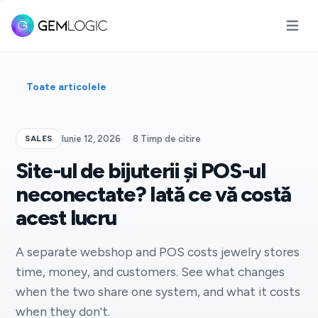
Deschid
Toate articolele
SALES
Iunie 12, 2026
·
8 Timp de citire
Site-ul de bijuterii și POS-ul
neconectate? Iată ce vă costă
acest lucru
A separate webshop and POS costs jewelry stores
time, money, and customers. See what changes
when the two share one system, and what it costs
when they don't.