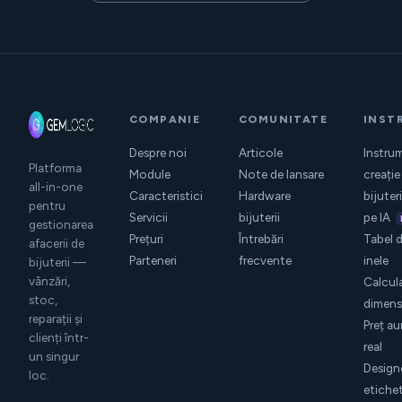
COMPANIE
COMUNITATE
INST
Despre noi
Articole
Instru
Platforma
Module
Note de lansare
creație
all-in-one
Caracteristici
Hardware
bijuter
pentru
Servicii
bijuterii
pe IA
gestionarea
Prețuri
Întrebări
Tabel 
afacerii de
Parteneri
frecvente
inele
bijuterii —
vânzări,
Calcul
stoc,
dimensi
reparații și
Preț au
clienți într-
real
un singur
Design
loc.
etiche