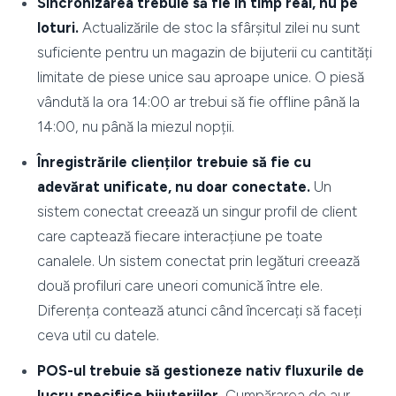
Sincronizarea trebuie să fie în timp real, nu pe
loturi.
Actualizările de stoc la sfârșitul zilei nu sunt
suficiente pentru un magazin de bijuterii cu cantități
limitate de piese unice sau aproape unice. O piesă
vândută la ora 14:00 ar trebui să fie offline până la
14:00, nu până la miezul nopții.
Înregistrările clienților trebuie să fie cu
adevărat unificate, nu doar conectate.
Un
sistem conectat creează un singur profil de client
care captează fiecare interacțiune pe toate
canalele. Un sistem conectat prin legături creează
două profiluri care uneori comunică între ele.
Diferența contează atunci când încercați să faceți
ceva util cu datele.
POS-ul trebuie să gestioneze nativ fluxurile de
lucru specifice bijuteriilor.
Cumpărarea de aur,