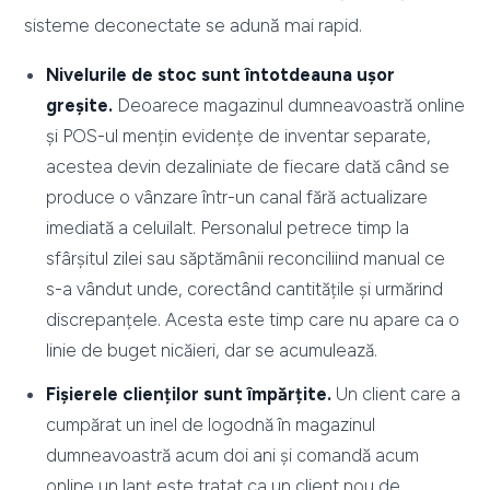
sisteme deconectate se adună mai rapid.
Nivelurile de stoc sunt întotdeauna ușor
greșite.
Deoarece magazinul dumneavoastră online
și POS-ul mențin evidențe de inventar separate,
acestea devin dezaliniate de fiecare dată când se
produce o vânzare într-un canal fără actualizare
imediată a celuilalt. Personalul petrece timp la
sfârșitul zilei sau săptămânii reconciliind manual ce
s-a vândut unde, corectând cantitățile și urmărind
discrepanțele. Acesta este timp care nu apare ca o
linie de buget nicăieri, dar se acumulează.
Fișierele clienților sunt împărțite.
Un client care a
cumpărat un inel de logodnă în magazinul
dumneavoastră acum doi ani și comandă acum
online un lanț este tratat ca un client nou de