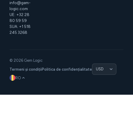
info@gem-
logic.com
UE: +32 28
80 59 59
SUA: +1 518
245 3268
© 2026 Gem Logic
Termeni și condiții
Politica de confidențialitate
RO