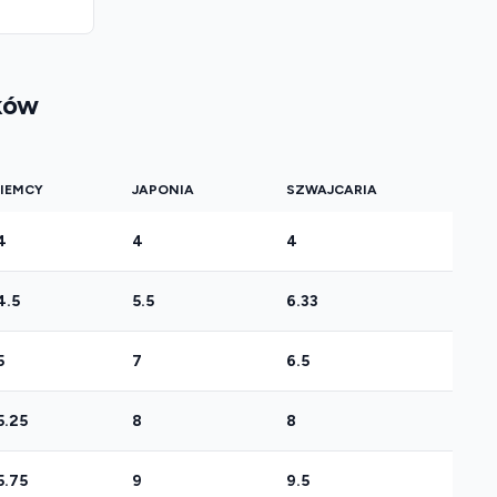
ków
IEMCY
JAPONIA
SZWAJCARIA
4
4
4
4.5
5.5
6.33
5
7
6.5
5.25
8
8
5.75
9
9.5