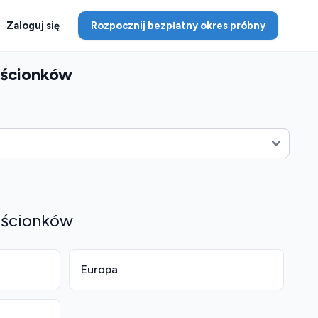
Zaloguj się
Rozpocznij bezpłatny okres próbny
rścionków
erścionków
Europa