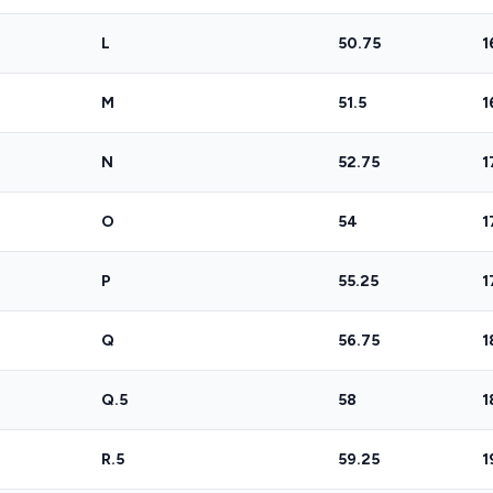
L
50.75
1
M
51.5
1
N
52.75
1
O
54
1
P
55.25
1
Q
56.75
1
Q.5
58
1
R.5
59.25
1