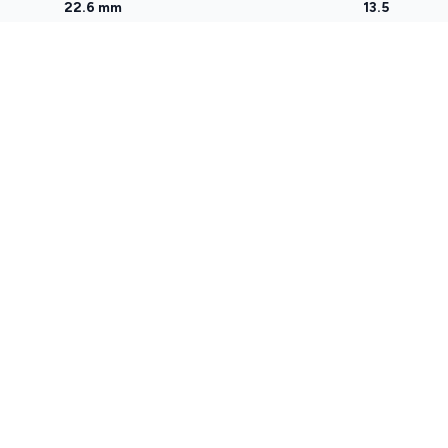
22.6 mm
13.5
O
Kompleksowa platforma do prowadzenia
M
Państwa biznesu jubilerskiego —
F
sprzedaż, magazyn, naprawy i klienci w
U
jednym miejscu.
C
info@gem-logic.com
P
UE: +32 28 80 59 59
USA: +1 518 245 3268