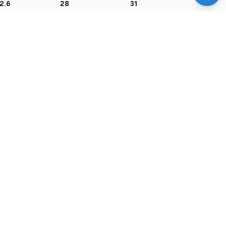
2.6
28
31
ĘDZIA
POMOC TECHNICZNA
zia do
Kontakt
towania biżuterii
Dokumentacja
 na sztucznej
API
encji
Migracja danych
NOWOŚĆ
 rozmiarów
Umów się na prezentację
ionków
ator rozmiarów
ionków
na cena złota
tant etykiet ZPL