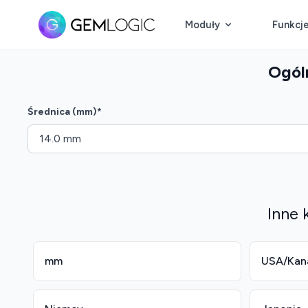
Moduły
Funkcj
Ogóln
Średnica (mm)
*
Inne 
mm
USA/Kan