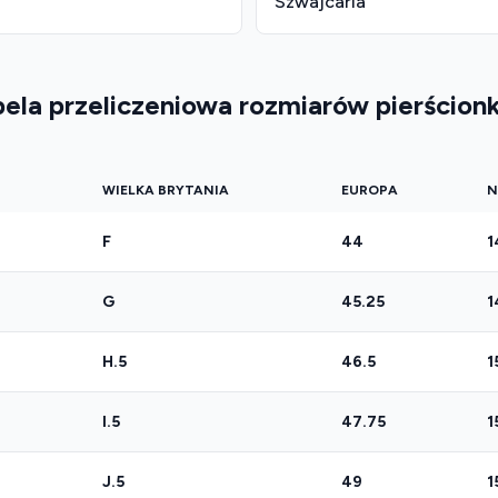
Szwajcaria
bela przeliczeniowa rozmiarów pierścion
WIELKA BRYTANIA
EUROPA
N
F
44
1
G
45.25
1
H.5
46.5
1
I.5
47.75
1
J.5
49
1