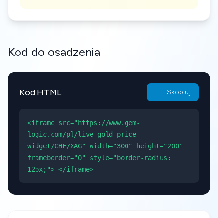
Kod do osadzenia
Kod HTML
Skopiuj
<iframe src="https://www.gem-
logic.com/pl/live-gold-price-
widget/CHF/XAG" width="300" height="200"
frameborder="0" style="border-radius:
12px;"> </iframe>