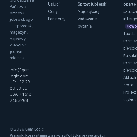
prowadzenia
Usługi
Sprzęt jubilerski
oparte
Państwa
Ceny
Najczęściej
sztucz
biznesu
Partnerzy
zadawane
intelig
jubilerskiego
— sprzedaż,
pytania
NOWO
magazyn,
Tabela
naprawy i
rozmia
klienci w
pierśc
jednym
Kalkula
miejscu.
rozmia
info@gem-
pierśc
logic.com
Aktual
UE: +32 28
złota
80 59 59
Projek
USA: +1 518
etykiet
245 3268
© 2026 Gem Logic
Warunki korzystania z serwisu
Polityka prywatności