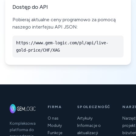
Dostęp do API
Pobieraj aktualne ceny programowo za pomocą
naszego interfejsu API JSON:
https://www.gem-logic.com/pl/api/live-
gold-price/CHF/XAG
FIRMA
SPOŁECZNOŚĆ
NARZ
O nas
Artykuły
Narzęd
Kompleksowa
Moduły
Informacje o
projek
platforma do
Funkcje
aktualizacji
biżuteri