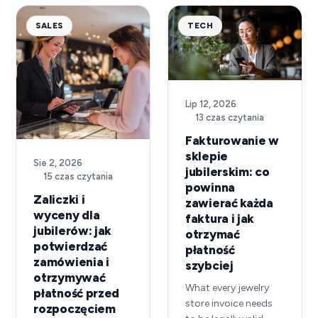
SALES
TECH
Lip 12, 2026
·
13 czas czytania
Fakturowanie w
sklepie
Sie 2, 2026
·
jubilerskim: co
15 czas czytania
powinna
Zaliczki i
zawierać każda
wyceny dla
faktura i jak
jubilerów: jak
otrzymać
potwierdzać
płatność
zamówienia i
szybciej
otrzymywać
What every jewelry
płatność przed
store invoice needs
rozpoczęciem