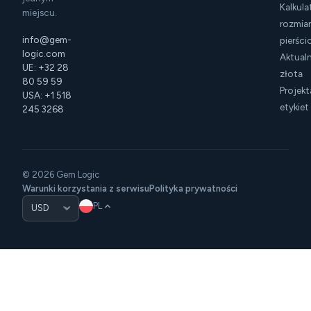
Kalkula
miejscu.
rozmia
info@gem-
pierśc
logic.com
Aktual
UE: +32 28
złota
80 59 59
Projek
USA: +1 518
etykiet
245 3268
© 2026 Gem Logic
Warunki korzystania z serwisu
Polityka prywatności
PL