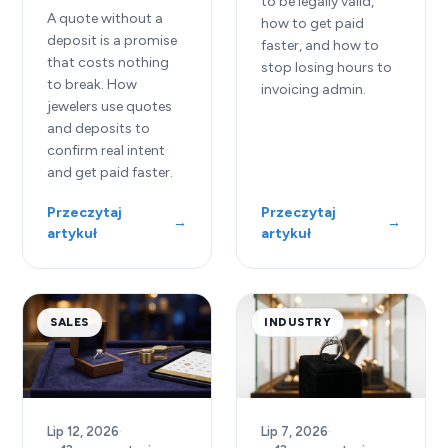
to be legally valid,
A quote without a
how to get paid
deposit is a promise
faster, and how to
that costs nothing
stop losing hours to
to break. How
invoicing admin.
jewelers use quotes
and deposits to
confirm real intent
and get paid faster.
Przeczytaj
Przeczytaj
→
→
artykuł
artykuł
SALES
INDUSTRY
Lip 12, 2026
·
Lip 7, 2026
·