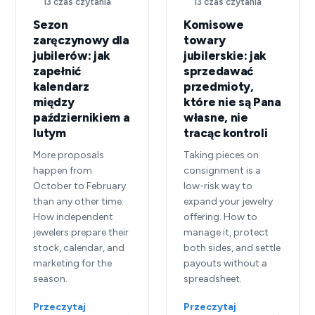
13 czas czytania
13 czas czytania
Sezon
Komisowe
zaręczynowy dla
towary
jubilerów: jak
jubilerskie: jak
zapełnić
sprzedawać
kalendarz
przedmioty,
między
które nie są Pana
październikiem a
własne, nie
lutym
tracąc kontroli
More proposals
Taking pieces on
happen from
consignment is a
October to February
low-risk way to
than any other time.
expand your jewelry
How independent
offering. How to
jewelers prepare their
manage it, protect
stock, calendar, and
both sides, and settle
marketing for the
payouts without a
season.
spreadsheet.
Przeczytaj
Przeczytaj
→
→