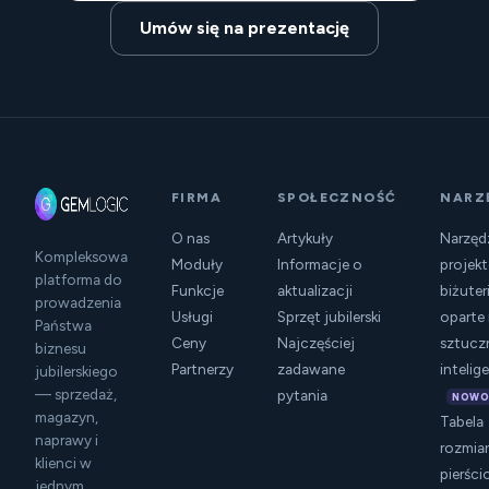
Umów się na prezentację
FIRMA
SPOŁECZNOŚĆ
NARZ
O nas
Artykuły
Narzęd
Kompleksowa
Moduły
Informacje o
projek
platforma do
Funkcje
aktualizacji
biżuteri
prowadzenia
Usługi
Sprzęt jubilerski
oparte
Państwa
Ceny
Najczęściej
sztucz
biznesu
Partnerzy
zadawane
intelig
jubilerskiego
— sprzedaż,
pytania
NOWO
magazyn,
Tabela
naprawy i
rozmia
klienci w
pierśc
jednym