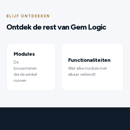
BLIJF ONTDEKKEN
Ontdek de rest van Gem Logic
Modules
Functionaliteiten
De
bouwstenen
Wat elke module met
die de winkel
elkaar verbindt
runnen