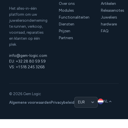
Over ons
Artikelen
Het alles-in-één
Modules
Releasenotes
platform om uw
Functionaliteiten
Juweliers
juweliersonderneming
Diensten
hardware
te runnen, verkoop,
Prijzen
FAQ
voorraad, reparaties
Partners
en klanten op één
plek.
info@gem-logic.com
EU: +32 28 80 59 59
VS: +1 518 245 3268
© 2026 Gem Logic
NL
Algemene voorwaarden
Privacybeleid