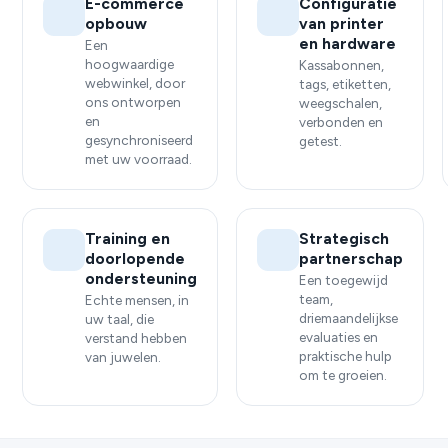
E-commerce
Configuratie
opbouw
van printer
en hardware
Een
hoogwaardige
Kassabonnen,
webwinkel, door
tags, etiketten,
ons ontworpen
weegschalen,
en
verbonden en
gesynchroniseerd
getest.
met uw voorraad.
Training en
Strategisch
doorlopende
partnerschap
ondersteuning
Een toegewijd
team,
Echte mensen, in
driemaandelijkse
uw taal, die
evaluaties en
verstand hebben
praktische hulp
van juwelen.
om te groeien.