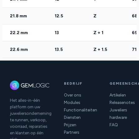
21.8 mm
12.5
Z
68
22.2 mm
13
Z + 1
69
22.6 mm
13.5
Z + 1.5
71
BEDRIJF
GEMEENSCH
Over ons
Artikelen
Het alles-in-één
Modules
Releasenotes
platform om uw
Functionaliteiten
Juweliers
juweliersonderneming
Diensten
hardware
te runnen, verkoop,
Prijzen
FAQ
voorraad, reparaties
Partners
en klanten op één