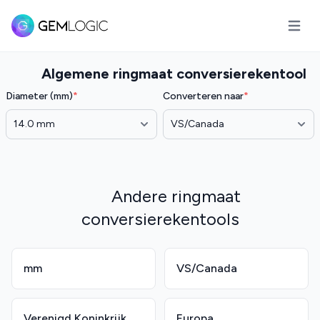
Hoofd
Algemene ringmaat conversierekentool
Diameter (mm)
*
Converteren naar
*
Andere ringmaat
conversierekentools
mm
VS/Canada
Verenigd Koninkrijk
Europa