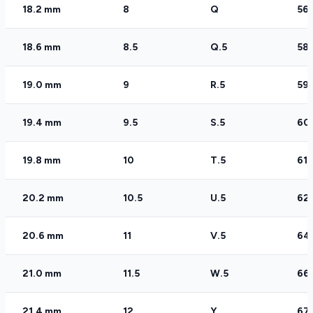
18.2 mm
8
Q
56.
18.6 mm
8.5
Q.5
58
19.0 mm
9
R.5
59.
19.4 mm
9.5
S.5
60
19.8 mm
10
T.5
61.
20.2 mm
10.5
U.5
62
20.6 mm
11
V.5
64
21.0 mm
11.5
W.5
66
21.4 mm
12
Y
67