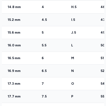
14.8 mm
4
H.5
46
15.2 mm
4.5
I.5
47
15.6 mm
5
J.5
49
16.0 mm
5.5
L
50
16.5 mm
6
M
51.
16.9 mm
6.5
N
52.
17.3 mm
7
O
54
17.7 mm
7.5
P
55.