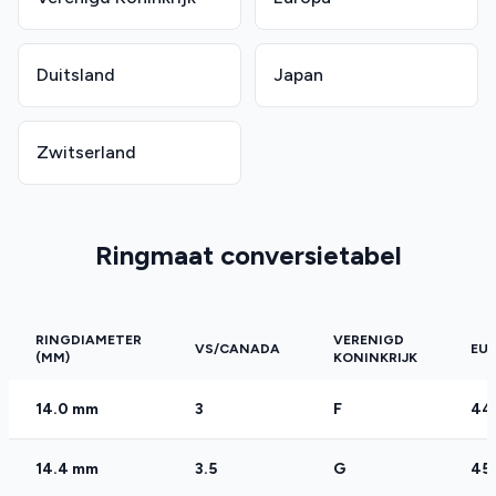
Duitsland
Japan
Zwitserland
Ringmaat conversietabel
RINGDIAMETER
VERENIGD
VS/CANADA
EU
(MM)
KONINKRIJK
14.0 mm
3
F
44
14.4 mm
3.5
G
45