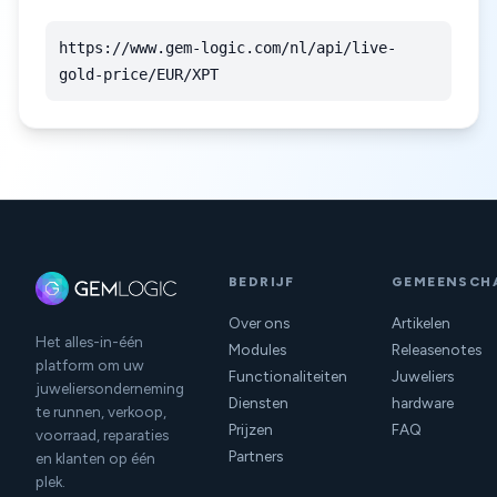
https://www.gem-logic.com/nl/api/live-
gold-price/EUR/XPT
BEDRIJF
GEMEENSCH
Over ons
Artikelen
Het alles-in-één
Modules
Releasenotes
platform om uw
Functionaliteiten
Juweliers
juweliersonderneming
Diensten
hardware
te runnen, verkoop,
Prijzen
FAQ
voorraad, reparaties
Partners
en klanten op één
plek.