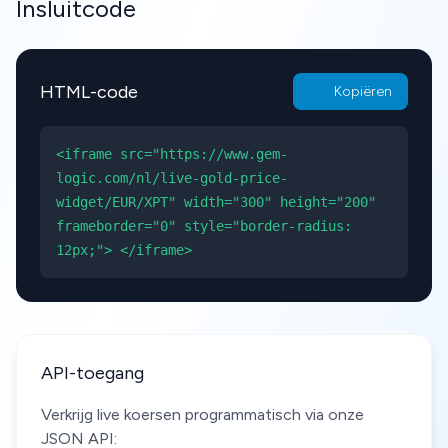
Insluitcode
HTML-code
Kopiëren
<iframe src="https://www.gem-
logic.com/nl/live-gold-price-
widget/EUR/XPT" width="300" height="200"
frameborder="0" style="border-radius:
12px;"> </iframe>
API-toegang
Verkrijg live koersen programmatisch via onze
JSON API: