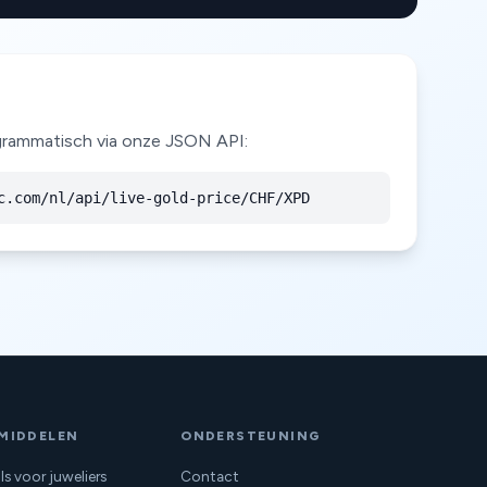
rogrammatisch via onze JSON API:
c.com/nl/api/live-gold-price/CHF/XPD
MIDDELEN
ONDERSTEUNING
ls voor juweliers
Contact