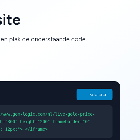
ite
r en plak de onderstaande code.
Kopiëren
/www.gem-logic.com/nl/live-gold-price-
h="300" height="200" frameborder="0"
: 12px;"> </iframe>