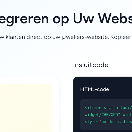
tegreren op Uw Webs
w klanten direct op uw juweliers-website. Kopiee
Insluitcode
HTML-code
<iframe src="https:/
widget/CHF/XPD" widt
style="border-radius