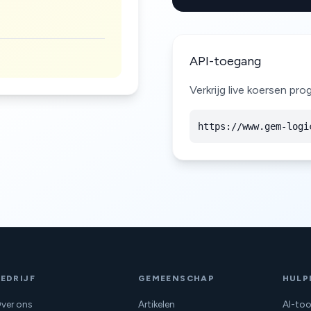
API-toegang
Verkrijg live koersen p
https://www.gem-logi
EDRIJF
GEMEENSCHAP
HULP
ver ons
Artikelen
AI-too