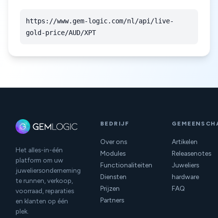
https://www.gem-logic.com/nl/api/live-
gold-price/AUD/XPT
BEDRIJF
GEMEENSCH
Over ons
Artikelen
Het alles-in-één
Modules
Releasenotes
platform om uw
Functionaliteiten
Juweliers
juweliersonderneming
Diensten
hardware
te runnen, verkoop,
Prijzen
FAQ
voorraad, reparaties
Partners
en klanten op één
plek.