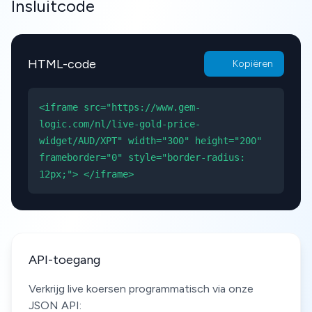
Insluitcode
HTML-code
Kopiëren
<iframe src="https://www.gem-
logic.com/nl/live-gold-price-
widget/AUD/XPT" width="300" height="200"
frameborder="0" style="border-radius:
12px;"> </iframe>
API-toegang
Verkrijg live koersen programmatisch via onze
JSON API: