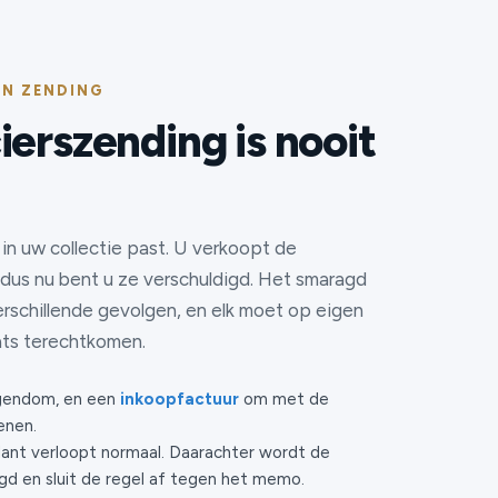
ÉN ZENDING
ierszending is nooit
in uw collectie past. U verkoopt de
 dus nu bent u ze verschuldigd. Het smaragd
verschillende gevolgen, en elk moet op eigen
ats terechtkomen.
igendom, en een
inkoopfactuur
om met de
enen.
lant verloopt normaal. Daarachter wordt de
igd en sluit de regel af tegen het memo.