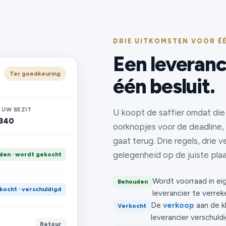
DRIE UITKOMSTEN VOOR É
Een leveranc
Ter goedkeuring
één besluit.
 UW BEZIT
U koopt de saffier omdat die 
,340
oorknopjes voor de deadline,
gaat terug. Drie regels, drie 
gelegenheid op de juiste pla
den · wordt gekocht
Wordt voorraad in e
Behouden
kocht · verschuldigd
leverancier te verrek
De
verkoop
aan de k
Verkocht
leverancier verschuld
Retour