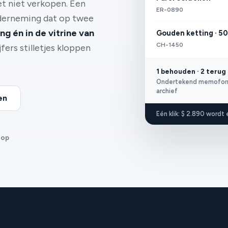
het niet verkopen. Een
ER-0890
nderneming dat op twee
g én in de vitrine van
Gouden ketting · 5
CH-1450
fers stilletjes kloppen
1 behouden · 2 terug
Ondertekend memoformu
archief
en
Eén klik: $ 2.890 wordt
oop