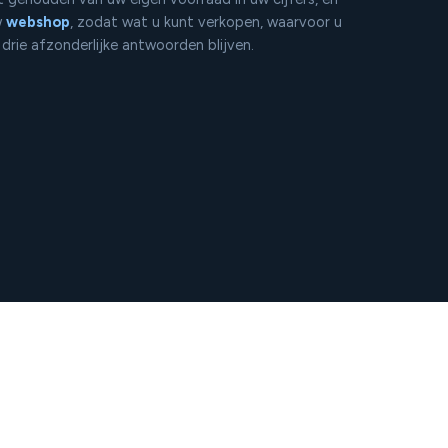
w
webshop
, zodat wat u kunt verkopen, waarvoor u
 drie afzonderlijke antwoorden blijven.