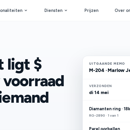
onaliteiten
Diensten
Prijzen
Over o
ligt $
UITGAANDE MEMO
M-204 · Marlow J
 voorraad
VERZONDEN
n iemand
di 14 mei
Diamanten ring · 18
RG-2890 · 1 van 1
Parel oorbellen