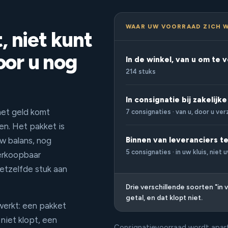
WAAR UW VOORRAAD ZICH W
, niet kunt
or u nog
In de winkel, van u om te
214 stuks
In consignatie bij zakelijk
het geld komt
7 consignaties · van u, door u ve
en. Het pakket is
uw balans, nog
Binnen van leveranciers t
5 consignaties · in uw kluis, niet 
erkoopbaar
etzelfde stuk aan
Drie verschillende soorten "i
getal, en dat klopt niet.
werkt: een pakket
niet klopt, een
Consignatievoorraad wordt apart