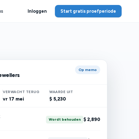
ns
Inloggen
Start gratis proefperiode
Op memo
ewellers
VERWACHT TERUG
WAARDE UIT
vr 17 mei
$ 5,230
k
$ 2,890
Wordt behouden