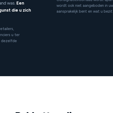
pand was.
Een
wordt ook niet aangeboden in u
unst die u zich
aansprakelijk bent en wat u bezit
etailers,
nciers u ter
, dezelfde