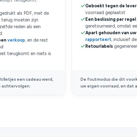
rkoopt terugkomt.
Geboekt tegen de lever
voorraad geplaatst
fgedrukt als PDF, met de
Een beslissing per regel
 terug moeten zijn
geretourneerd, omdat ee
zelfde reden als een
Apart gehouden van uw 
d
rapporteert
, inclusief 
 een
verkoop
, en de rest
Retourlabels
gegenereer
ad
et terugkomt en niets is
tilletjes een cadeau werd,
De foutmodus die dit voork
e achtervolgen.
uw eigen voorraad, en dat a