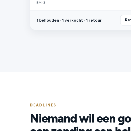
EM-3
1 behouden · 1 verkocht · 1 retour
Re
DEADLINES
Niemand wil een go