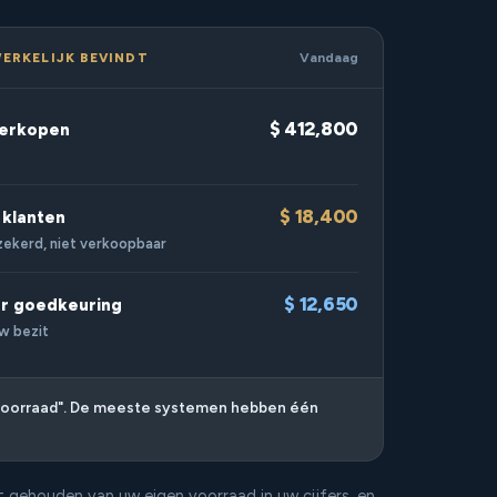
ERKELIJK BEVINDT
Vandaag
$ 412,800
 verkopen
$ 18,400
e klanten
rzekerd, niet verkoopbaar
$ 12,650
er goedkeuring
uw bezit
n voorraad". De meeste systemen hebben één
 gehouden van uw eigen voorraad in uw cijfers, en