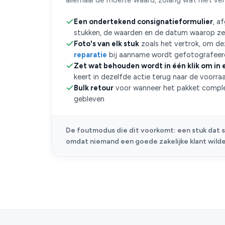
allemaal de moeite waard, zolang wat niet ve
Een ondertekend consignatieformulier
, a
stukken, de waarden en de datum waarop ze
Foto's van elk stuk
zoals het vertrok, om de
reparatie
bij aanname wordt gefotografeer
Zet wat behouden wordt in één klik om in
keert in dezelfde actie terug naar de voorra
Bulk retour
voor wanneer het pakket comple
gebleven
De foutmodus die dit voorkomt: een stuk dat s
omdat niemand een goede zakelijke klant wild