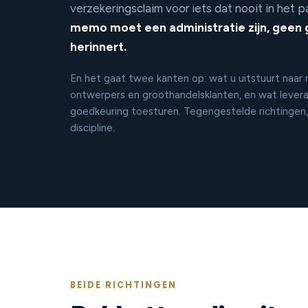
verzekeringsclaim voor iets dat nooit in het 
memo moet een administratie zijn, geen g
herinnert.
En het gaat twee kanten op: wat u uitstuurt naar r
ontwerpers en groothandelsklanten, en wat levera
goedkeuring toesturen. Tegengestelde richtingen
discipline.
BEIDE RICHTINGEN