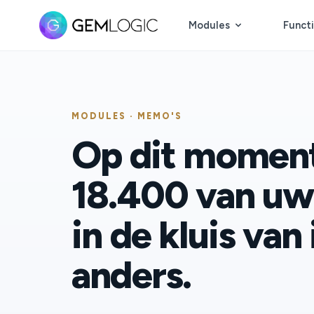
Modules
Functi
MODULES · MEMO'S
Op dit moment 
18.400 van uw
in de kluis va
anders.