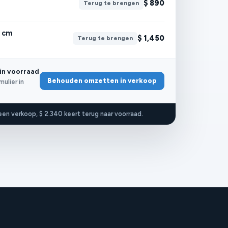
$ 890
Terug te brengen
0 cm
$ 1,450
Terug te brengen
 in voorraad
Behouden omzetten in verkoop
lier in
 een verkoop, $ 2.340 keert terug naar voorraad.