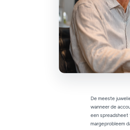
De meeste juwelie
wanneer de accou
een spreadsheet t
margeprobleem da