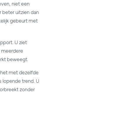
ven, niet een
 beter uitzien dan
kelijk gebeurt met
port. U ziet
et meerdere
markt beweegt.
k het met dezelfde
s lopende trend. U
doorbreekt zonder