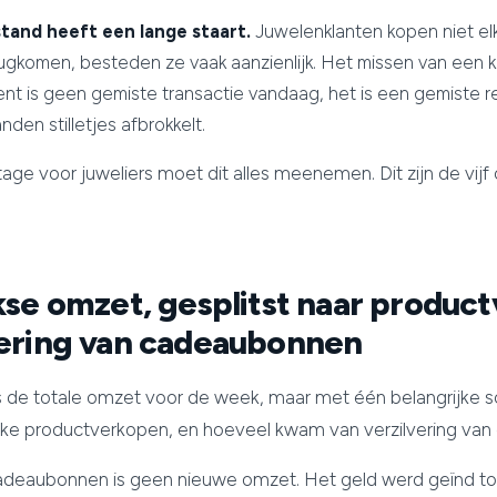
tand heeft een lange staart.
Juwelenklanten kopen niet el
gkomen, besteden ze vaak aanzienlijk. Het missen van een k
ent is geen gemiste transactie vandaag, het is een gemiste re
en stilletjes afbrokkelt.
age voor juweliers moet dit alles meenemen. Dit zijn de vijf c
jkse omzet, gesplitst naar produc
vering van cadeaubonnen
 is de totale omzet voor de week, maar met één belangrijke s
jke productverkopen, en hoeveel kwam van verzilvering va
cadeaubonnen is geen nieuwe omzet. Het geld werd geïnd t