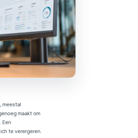
, meestal
 genoeg maakt om
. Een
ch te verergeren.