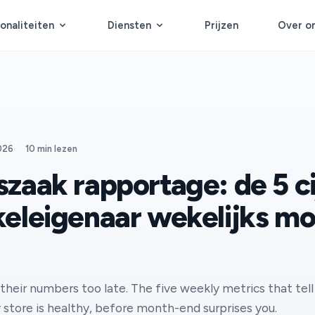
onaliteiten
Diensten
Prijzen
Over o
2026
·
10 min lezen
zaak rapportage: de 5 ci
keleigenaar wekelijks m
their numbers too late. The five weekly metrics that tell
 store is healthy, before month-end surprises you.