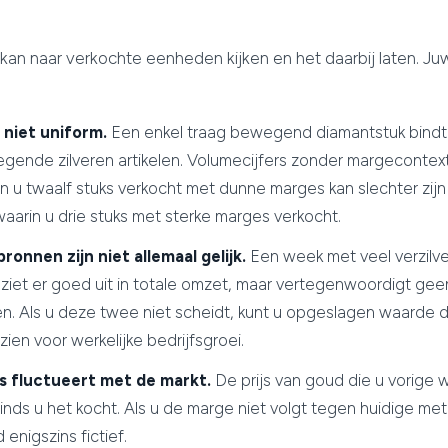
kan naar verkochte eenheden kijken en het daarbij laten. Juw
 niet uniform.
Een enkel traag bewegend diamantstuk bindt 
wegende zilveren artikelen. Volumecijfers zonder margecontext 
 u twaalf stuks verkocht met dunne marges kan slechter zijn 
arin u drie stuks met sterke marges verkocht.
onnen zijn niet allemaal gelijk.
Een week met veel verzilv
iet er goed uit in totale omzet, maar vertegenwoordigt ge
. Als u deze twee niet scheidt, kunt u opgeslagen waarde 
ien voor werkelijke bedrijfsgroei.
s fluctueert met de markt.
De prijs van goud die u vorige 
sinds u het kocht. Als u de marge niet volgt tegen huidige met
 enigszins fictief.