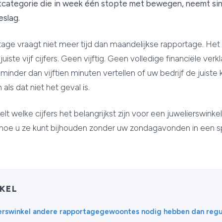
tcategorie die in week één stopte met bewegen, neemt si
eslag.
tage vraagt niet meer tijd dan maandelijkse rapportage. Het
ste vijf cijfers. Geen vijftig. Geen volledige financiële verkla
n minder dan vijftien minuten vertellen of uw bedrijf de juiste
als dat niet het geval is.
t welke cijfers het belangrijkst zijn voor een juwelierswinkel
 en hoe u ze kunt bijhouden zonder uw zondagavonden in een
IKEL
rswinkel andere rapportagegewoontes nodig hebben dan reguli