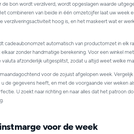
 de bon wordt verzilverd, wordt opgeslagen waarde uitgege
et combineren van beide in één omzetcijfer laat uw week er
 verzilveringsactiviteit hoog is, en het maskeert wat er wer
dt cadeaubonomzet automatisch van productomzet in elk rap
st elkaar zonder handmatige berekening. Voor een winkel m
e valuta afzonderlijk uitgesplitst, zodat u altijd weet welke 
 op maandagochtend voor de zojuist afgelopen week. Vergelij
ls u de gegevens heeft, en met de voorgaande vier weken al
rfectie. U zoekt naar richting en naar alles dat het patroon 
g.
instmarge voor de week