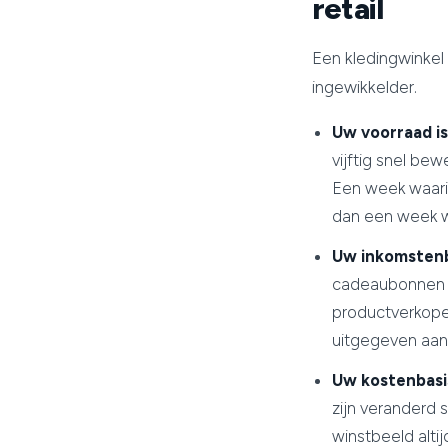
retail
Een kledingwinkel 
ingewikkelder.
Uw voorraad is
vijftig snel be
Een week waarin
dan een week wa
Uw inkomstenbr
cadeaubonnen z
productverkopen
uitgegeven aanz
Uw kostenbasi
zijn veranderd 
winstbeeld altijd