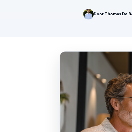
Door
Thomas De B