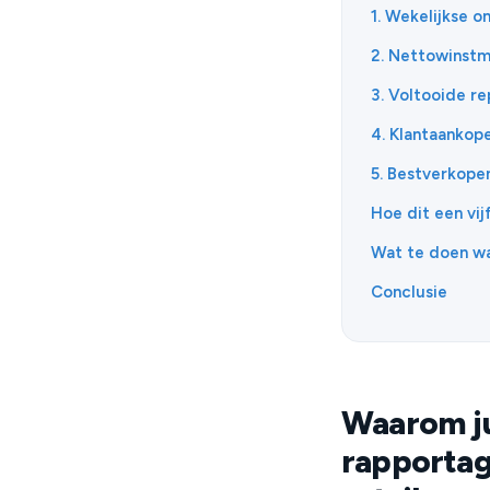
1. Wekelijkse 
2. Nettowinst
3. Voltooide re
4. Klantaanko
5. Bestverkope
Hoe dit een vi
Wat te doen wan
Conclusie
Waarom ju
rapportag