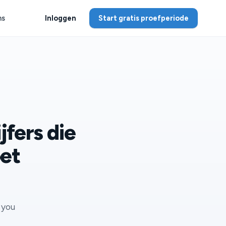
ns
Inloggen
Start gratis proefperiode
jfers die
oet
 you