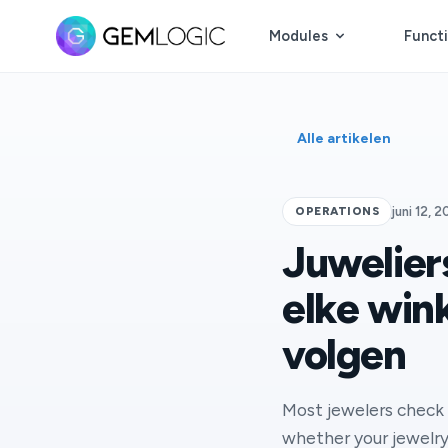
Modules
Functi
Alle artikelen
OPERATIONS
juni 12, 
Juweliers
elke win
volgen
Most jewelers check 
whether your jewelry