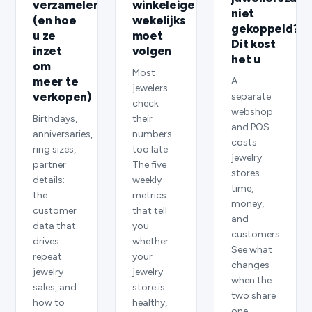
winkeleigenaar
verzamelen
niet
wekelijks
(en hoe
gekoppeld?
moet
u ze
Dit kost
volgen
inzet
het u
om
Most
meer te
A
jewelers
verkopen)
separate
check
webshop
their
Birthdays,
and POS
numbers
anniversaries,
costs
too late.
ring sizes,
jewelry
The five
partner
stores
weekly
details:
time,
metrics
the
money,
that tell
customer
and
you
data that
customers.
whether
drives
See what
your
repeat
changes
jewelry
jewelry
when the
store is
sales, and
two share
healthy,
how to
one