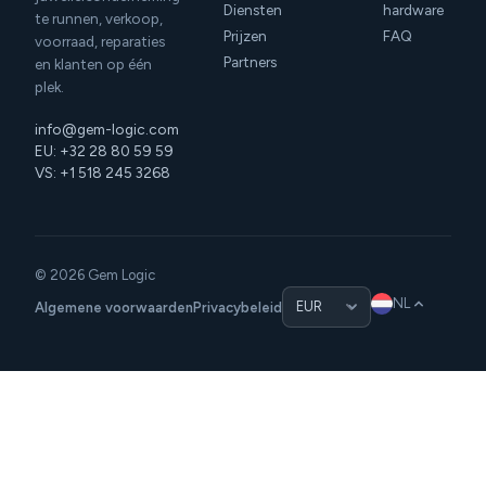
Diensten
hardware
te runnen, verkoop,
Prijzen
FAQ
voorraad, reparaties
Partners
en klanten op één
plek.
info@gem-logic.com
EU: +32 28 80 59 59
VS: +1 518 245 3268
© 2026 Gem Logic
NL
Algemene voorwaarden
Privacybeleid