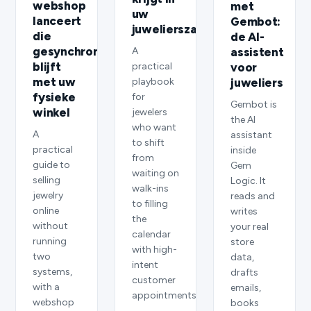
webshop
met
uw
lanceert
Gembot:
juwelierszaak
die
de AI-
gesynchroniseerd
A
assistent
blijft
practical
voor
met uw
playbook
juweliers
fysieke
for
Gembot is
winkel
jewelers
the AI
who want
A
assistant
to shift
practical
inside
from
guide to
Gem
waiting on
selling
Logic. It
walk-ins
jewelry
reads and
to filling
online
writes
the
without
your real
calendar
running
store
with high-
two
data,
intent
systems,
drafts
customer
with a
emails,
appointments.
webshop
books