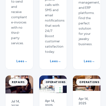
to send
management,
calls with
and
and ERP
SMS and
receive
platforms.
email
compliant
Find the
notifications
e-invoices
perfect
that work
with no
solution
24/7.
third-
for your
Boost
party
jewelry
customer
services.
business.
satisfaction
today.
Lees
→
Lees
→
Lees
→
REPAIRS
OPERATIONS
OPERATIONS
Apr 14,
Apr 14,
Jul 14,
2025
2025
2025