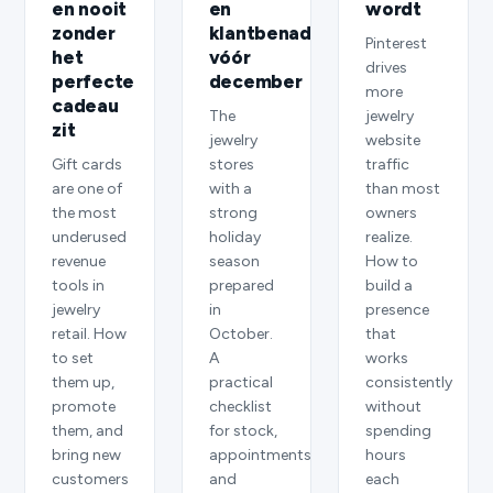
en nooit
en
wordt
zonder
klantbenadering
Pinterest
het
vóór
drives
perfecte
december
more
cadeau
The
jewelry
zit
jewelry
website
Gift cards
stores
traffic
are one of
with a
than most
the most
strong
owners
underused
holiday
realize.
revenue
season
How to
tools in
prepared
build a
jewelry
in
presence
retail. How
October.
that
to set
A
works
them up,
practical
consistently
promote
checklist
without
them, and
for stock,
spending
bring new
appointments,
hours
customers
and
each