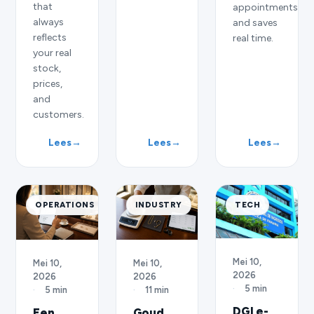
that
appointments,
always
and saves
reflects
real time.
your real
stock,
prices,
and
customers.
Lees
→
Lees
→
Lees
→
OPERATIONS
INDUSTRY
TECH
Mei 10,
Mei 10,
Mei 10,
2026
2026
2026
·
5 min
·
5 min
·
11 min
DGI e-
Een
Goud