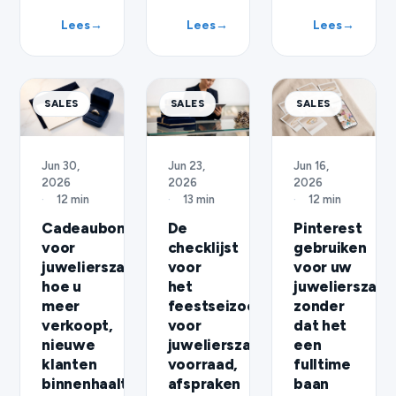
Lees
→
Lees
→
Lees
→
SALES
SALES
SALES
Jun 30,
Jun 23,
Jun 16,
2026
2026
2026
·
12 min
·
13 min
·
12 min
Cadeaubonnen
De
Pinterest
voor
checklijst
gebruiken
juwelierszaken:
voor
voor uw
hoe u
het
juwelierszaak
meer
feestseizoen
zonder
verkoopt,
voor
dat het
nieuwe
juwelierszaken:
een
klanten
voorraad,
fulltime
binnenhaalt
afspraken
baan