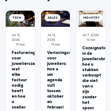
TECH
SALES
INDUSTRY
Jul 12,
Jul 7, 2026
Jul 12,
2026
·
13 min
2026
·
13 min
·
13 min
Consignatie
Verlovingsseizoen
Facturering
in de
voor
voor
juweliersbran
juweliers:
juwelierszaken:
hoe u
hoe u
wat
stukken
uw
elke
verkoopt
agenda
factuur
die niet
vult
nodig
van u
tussen
heeft
zijn
oktober
en hoe
zonder
en
u
het
februari
sneller
spoor