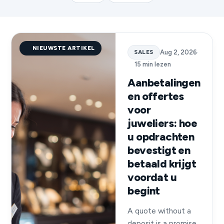
NIEUWSTE ARTIKEL
SALES
Aug 2, 2026
·
15 min lezen
Aanbetalingen
en offertes
voor
juweliers: hoe
u opdrachten
bevestigt en
betaald krijgt
voordat u
begint
A quote without a
deposit is a promise