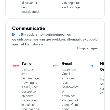
alles vanuit
van begin tot
het
eind te volgen.
bestelpaneel.
Communicatie
E-mail
threads, sms-herinneringen en
geluidsopnames van gesprekken, allemaal gekoppeld
aan het klantdossier.
3 koppelingen
Twilio
Gmail
Micro
Outl
Verstuur
Koppel uw
sms-
Gmail-
Koppel
herinneringen
adres en
Micros
("uw ring is
lees,
beheer 
klaar"), voer
beantwoord
klante
gesprekken
en
vanuit 
en neem
archiveer
deze op, en
klantenmail
leid alles
vanuit Gem
door naar de
Logic.