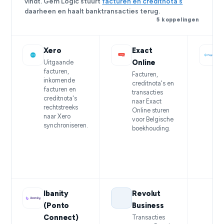
vindt. Gem Logic stuurt
facturen en creditnota's
daarheen en haalt banktransacties terug.
5 koppelingen
Xero
Exact
D
Online
Uitgaande
facturen,
Facturen,
E
inkomende
creditnota's en
f
facturen en
transacties
v
creditnota's
naar Exact
e
rechtstreeks
Online sturen
o
naar Xero
voor Belgische
v
synchroniseren.
boekhouding.
v
v
B
B
2
Ibanity
Revolut
(Ponto
Business
Connect)
Transacties