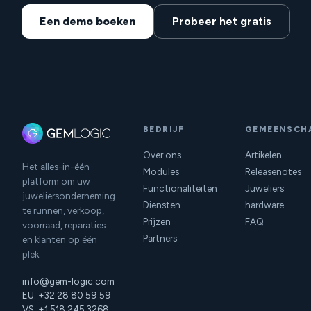
Een demo boeken
Probeer het gratis
BEDRIJF
GEMEENSCH
Over ons
Artikelen
Het alles-in-één
Modules
Releasenotes
platform om uw
Functionaliteiten
Juweliers
juweliersonderneming
Diensten
hardware
te runnen, verkoop,
Prijzen
FAQ
voorraad, reparaties
Partners
en klanten op één
plek.
info@gem-logic.com
EU: +32 28 80 59 59
VS: +1 518 245 3268