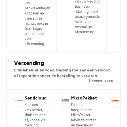
van uw Revolut
Uw
Business-
bankrekeningen
rekening in uw
koppelen en
treasurymodule
transacties
halen voor
rechtstreeks in
eenmalige
Gem Logic
afstemming.
binnenhalen
voor
afstemming.
Verzending
Druk labels af en voeg tracking toe aan een verkoop
of reparatie zonder de bestelling te verlaten.
3 koppelingen
Sendcloud
MikroPakket
D
Kies een
Directe
Ver
vervoerder,
integratie om
via
druk het label
MikroPakket-
ver
af, koppel de
labels te printen
voo
tracking —
en zendingen
exp