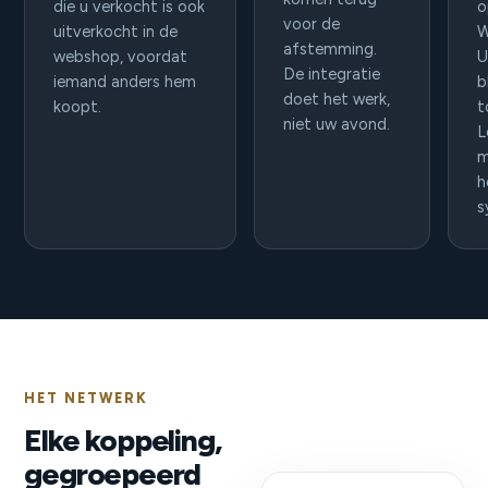
die u verkocht is ook
o
voor de
uitverkocht in de
W
afstemming.
webshop, voordat
U
De integratie
iemand anders hem
b
doet het werk,
koopt.
t
niet uw avond.
L
m
h
s
HET NETWERK
Elke koppeling,
gegroepeerd