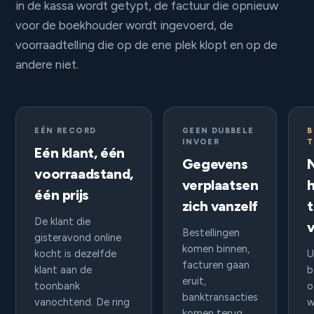
in de kassa wordt getypt, de factuur die opnieuw
voor de boekhouder wordt ingevoerd, de
voorraadtelling die op de ene plek klopt en op de
andere niet.
EÉN RECORD
GEEN DUBBELE
B
INVOER
Eén klant, één
Gegevens
voorraadstand,
verplaatsen
h
één prijs
zich vanzelf
De klant die
Bestellingen
gisteravond online
komen binnen,
kocht is dezelfde
U
facturen gaan
klant aan de
b
eruit,
toonbank
o
banktransacties
vanochtend. De ring
w
komen terug