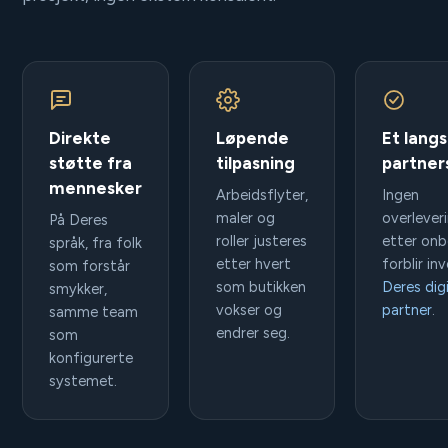
Direkte
Løpende
Et langs
støtte fra
tilpasning
partner
mennesker
Arbeidsflyter,
Ingen
maler og
overlever
På Deres
roller justeres
etter onb
språk, fra folk
etter hvert
forblir in
som forstår
som butikken
Deres dig
smykker,
vokser og
partner
.
samme team
endrer seg.
som
konfigurerte
systemet.