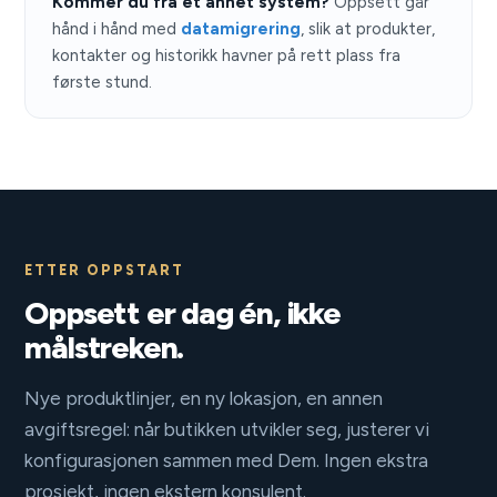
Kommer du fra et annet system?
Oppsett går
hånd i hånd med
datamigrering
, slik at produkter,
kontakter og historikk havner på rett plass fra
første stund.
ETTER OPPSTART
Oppsett er dag én, ikke
målstreken.
Nye produktlinjer, en ny lokasjon, en annen
avgiftsregel: når butikken utvikler seg, justerer vi
konfigurasjonen sammen med Dem. Ingen ekstra
prosjekt, ingen ekstern konsulent.