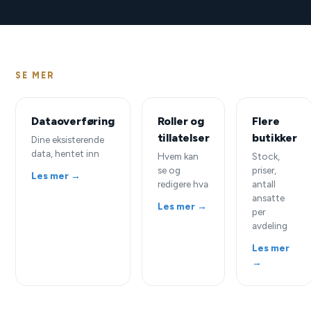
SE MER
Dataoverføring
Roller og
Flere
tillatelser
butikker
Dine eksisterende
data, hentet inn
Hvem kan
Stock,
se og
priser,
Les mer →
redigere hva
antall
ansatte
Les mer →
per
avdeling
Les mer
→