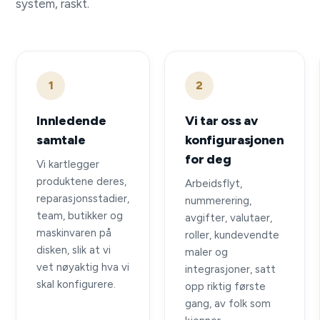
system, raskt.
1
2
Innledende
Vi tar oss av
samtale
konfigurasjonen
for deg
Vi kartlegger
produktene deres,
Arbeidsflyt,
reparasjonsstadier,
nummerering,
team, butikker og
avgifter, valutaer,
maskinvaren på
roller, kundevendte
disken, slik at vi
maler og
vet nøyaktig hva vi
integrasjoner, satt
skal konfigurere.
opp riktig første
gang, av folk som