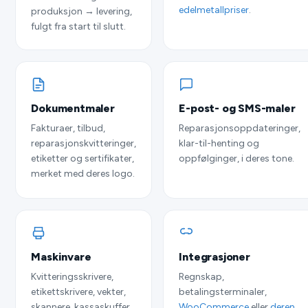
edelmetallpriser
.
produksjon → levering,
fulgt fra start til slutt.
Dokumentmaler
E-post- og SMS-maler
Fakturaer, tilbud,
Reparasjonsoppdateringer,
reparasjonskvitteringer,
klar-til-henting og
etiketter og sertifikater,
oppfølginger, i deres tone.
merket med deres logo.
Maskinvare
Integrasjoner
Kvitteringsskrivere,
Regnskap,
etikettskrivere, vekter,
betalingsterminaler,
skannere, kassaskuffer,
WooCommerce
eller
deren