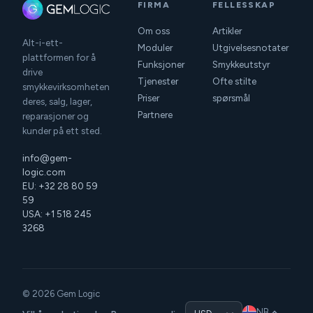
FIRMA
FELLESSKAP
Om oss
Artikler
Alt-i-ett-
Moduler
Utgivelsesnotater
plattformen for å
Funksjoner
Smykkeutstyr
drive
Tjenester
Ofte stilte
smykkevirksomheten
Priser
spørsmål
deres, salg, lager,
Partnere
reparasjoner og
kunder på ett sted.
info@gem-
logic.com
EU: +32 28 80 59
59
USA: +1 518 245
3268
© 2026 Gem Logic
NB