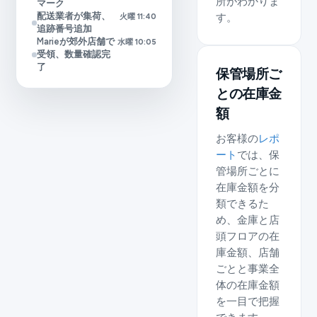
所がわかりま
マーク
配送業者が集荷、
す。
火曜 11:40
追跡番号追加
Marieが郊外店舗で
水曜 10:05
受領、数量確認完
了
保管場所ご
との在庫金
額
お客様の
レポ
ート
では、保
管場所ごとに
在庫金額を分
類できるた
め、金庫と店
頭フロアの在
庫金額、店舗
ごとと事業全
体の在庫金額
を一目で把握