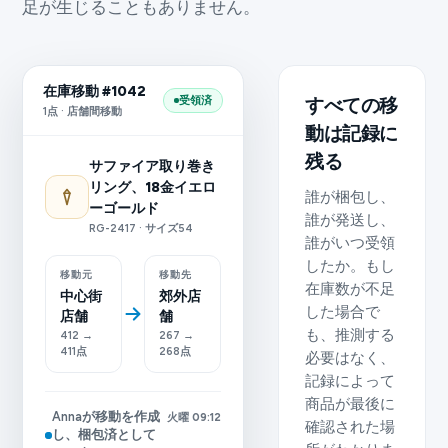
足が生じることもありません。
在庫移動 #1042
受領済
すべての移
1点 · 店舗間移動
動は記録に
残る
サファイア取り巻き
リング、18金イエロ
誰が梱包し、
ーゴールド
誰が発送し、
RG-2417 · サイズ54
誰がいつ受領
したか。もし
移動元
移動先
在庫数が不足
中心街
郊外店
した場合で
店舗
舗
も、推測する
412 →
267 →
411点
268点
必要はなく、
記録によって
商品が最後に
Annaが移動を作成
火曜 09:12
確認された場
し、梱包済として