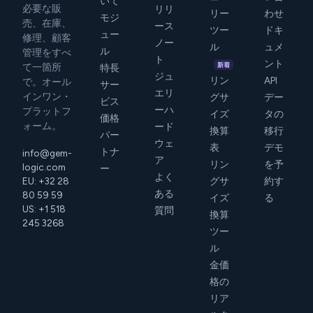
いて
必要な販
リリ
リー
わせ
モジ
売、在庫、
ース
ツー
ドキ
ュー
修理、顧客
ノー
ル
ュメ
ル
管理をすべ
ト
ント
新着
て一箇所
特長
ジュ
リン
API
で。オール
サー
エリ
インワン・
グサ
デー
ビス
ーハ
プラットフ
イズ
タの
価格
ォーム。
ード
換算
移行
パー
ウェ
表
デモ
トナ
info@gem-
ア
リン
を予
logic.com
ー
よく
EU: +32 28
グサ
約す
ある
80 59 59
イズ
る
US: +1 518
質問
換算
245 3268
ツー
ル
金価
格の
リア