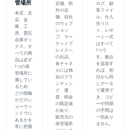
管場所
店舗、郊
ログ、顧
外の店
客ファイ
本店、支
舗、自社
ル、仕入
店、金
のウェブ
先リス
庫、工
ショッ
ト、レポ
房、委託
プ、マー
ート一式
在庫ボッ
ケットプ
はすべて
クス。す
レイスへ
1つで
べての商
の出品。
す。拠点
品は必ず
各チャネ
を追加す
1つの保
ルには独
れば、初
管場所に
自のブラ
日から同
属してい
ンディン
じデータ
るため、
グ、通
で運用で
どの指輪
貨、税金
き、コピ
がどのシ
の既定値
ーや同期
ョーウィ
があり、
の手間は
ンドウに
販売元の
一切あり
あるかを
保管場所
ません。
常に把握