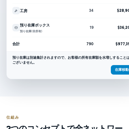
34
$28,9
工房
預り在庫ボックス
19
$36,2
預り在庫(非所有)
790
$977,3
合計
預り在庫は別途集計されますので、お客様の所有在庫額を水増しすること
ございません。
在庫移動
仕組み
2つのコンセプトで全ネットワー