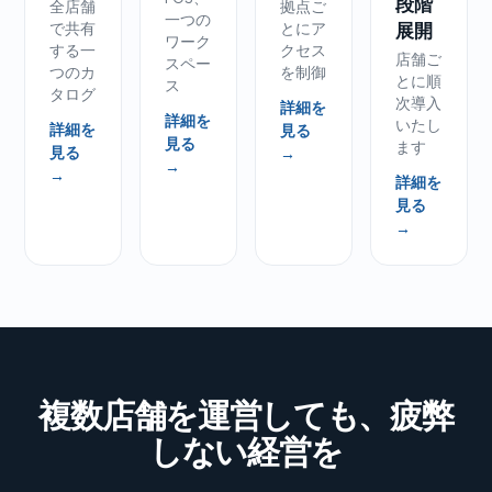
段階
全店舗
拠点ご
一つの
で共有
とにア
展開
ワーク
する一
クセス
店舗ご
スペー
つのカ
を制御
とに順
ス
タログ
次導入
詳細を
詳細を
いたし
詳細を
見る
見る
ます
見る
→
→
→
詳細を
見る
→
複数店舗を運営しても、疲弊
しない経営を