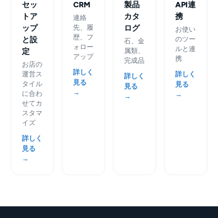
セッ
CRM
製品
API連
トア
カタ
携
連絡
ップ
先、履
ログ
お使い
歴、フ
と設
のツー
石、金
ォロー
ルと連
定
属類、
アップ
携
完成品
お店の
詳しく
運営ス
詳しく
詳しく
見る
タイル
見る
見る
→
に合わ
→
→
せてカ
スタマ
イズ
詳しく
見る
→