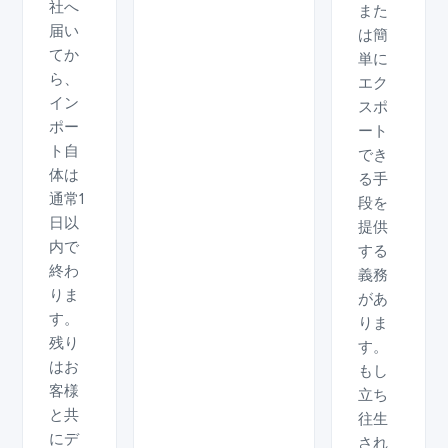
社へ
また
届い
は簡
てか
単に
ら、
エク
イン
スポ
ポー
ート
ト自
でき
体は
る手
通常1
段を
日以
提供
内で
する
終わ
義務
りま
があ
す。
りま
残り
す。
はお
もし
客様
立ち
と共
往生
にデ
され