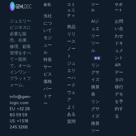
会社
コミ
ツー
サポ
ュニ
ル
ート
当社
ティ
ジュエリー
AIジ
お問
につ
商品
ビジネスに
ュエ
い合
いて
必要な販
リリ
リー
わせ
モジ
売、在庫、
ース
ツー
ドキ
ュー
修理、顧客
ノー
ル
ュメ
ル
管理をすべ
ト
ント
新着
て一箇所
特長
ジュ
リン
API
で。オール
サー
エリ
インワン・
グサ
デー
ビス
ーハ
プラットフ
イズ
タの
価格
ォーム。
ード
換算
移行
パー
ウェ
表
デモ
トナ
info@gem-
ア
リン
を予
logic.com
ー
よく
EU: +32 28
グサ
約す
ある
80 59 59
イズ
る
US: +1 518
質問
換算
245 3268
ツー