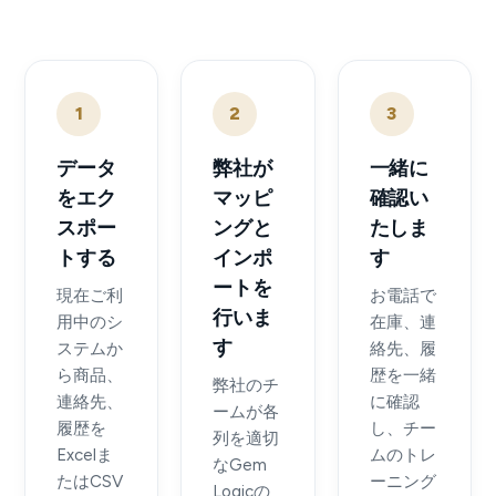
1
2
3
データ
弊社が
一緒に
をエク
マッピ
確認い
スポー
ングと
たしま
トする
インポ
す
ートを
現在ご利
お電話で
行いま
用中のシ
在庫、連
す
ステムか
絡先、履
ら商品、
歴を一緒
弊社のチ
連絡先、
に確認
ームが各
履歴を
し、チー
列を適切
Excelま
ムのトレ
なGem
たはCSV
ーニング
Logicの