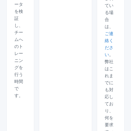
ータ
てい
を検
る場
証
合
し、
は、
チー
ご連
ムへ
絡く
のト
ださ
レー
い
。
ニン
弊社
グを
はこ
行う
れま
時間
でに
で
も対
す。
応し
てお
り、
何を
要求