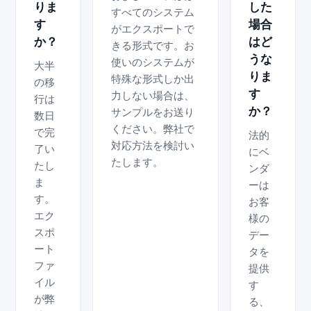
りま
した
すべてのシステム
す
場合
がエクスポートで
か？
はど
きる形式です。お
うな
使いのシステムが
大半
りま
特殊な形式しか出
の移
す
力しない場合は、
行は
か？
サンプルをお送り
数日
ください。弊社で
で完
法的
対応方法を検討い
了い
にベ
たします。
たし
ンダ
ま
ーは
す。
お客
エク
様の
スポ
デー
ート
タを
ファ
提供
イル
す
が弊
る、