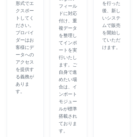
形式でエ
を行った
フィール
クスポー
後、新し
ドに対応
トしてく
いシステ
付け、重
ださい。
ムで販売
複データ
プロバイ
を開始し
を整理し
ダーはお
ていただ
てインポ
客様にデ
けます。
ートを実
ータへの
行いたし
アクセス
ます。ご
を提供す
自身で進
る義務が
めたい場
ありま
合は、イ
す。
ンポート
モジュー
ルが標準
搭載され
ておりま
す。