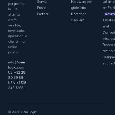
Servizi
Hardware per
sull'int
per gestire
Prezzi
gioielleria
artificia
la Sua
Partner
Domande
attività
NOVIT
orafa:
frequenti
Tabella 
vendite,
anelli
inventario,
Convert
riparazioni e
misure a
clienti in un
Prezzo 
unico
tempo r
posto.
Designer
info@gem-
etichet
logic.com
UE: +32 28
80 59 59
USA: +1 518
245 3268
© 2026 Gem Logic