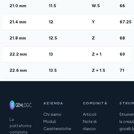
21.0 mm
11.5
W.5
66
21.4 mm
12
Y
67.25
21.8 mm
12.5
Z
68
22.2 mm
13
Z + 1
69
22.6 mm
13.5
Z + 1.5
71
AZIENDA
COMUNITÀ
STRUM
Chi siamo
Articoli
Strumen
La
Moduli
Note di
la creaz
piattaforma
Caratteristiche
rilascio
gioielli 
completa