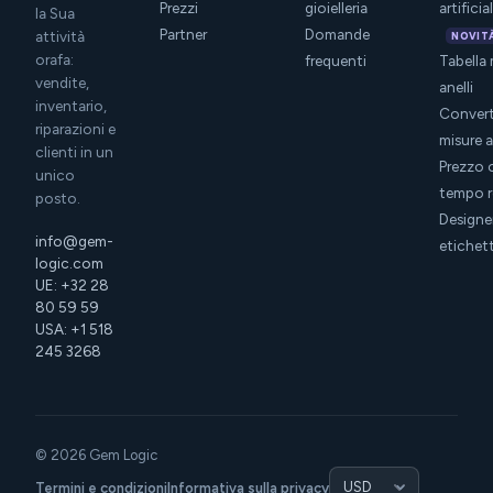
Prezzi
gioielleria
artificia
la Sua
Partner
Domande
attività
NOVIT
orafa:
frequenti
Tabella 
vendite,
anelli
inventario,
Convert
riparazioni e
misure a
clienti in un
Prezzo 
unico
tempo r
posto.
Designer
info@gem-
etichet
logic.com
UE: +32 28
80 59 59
USA: +1 518
245 3268
© 2026 Gem Logic
Termini e condizioni
Informativa sulla privacy