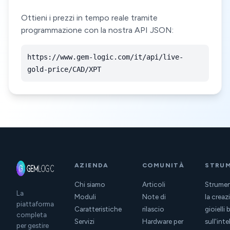
Ottieni i prezzi in tempo reale tramite
programmazione con la nostra API JSON:
https://www.gem-logic.com/it/api/live-
gold-price/CAD/XPT
AZIENDA
COMUNITÀ
STRUM
Chi siamo
Articoli
Strumen
La
Moduli
Note di
la creaz
piattaforma
Caratteristiche
rilascio
gioielli 
completa
Servizi
Hardware per
sull'int
per gestire