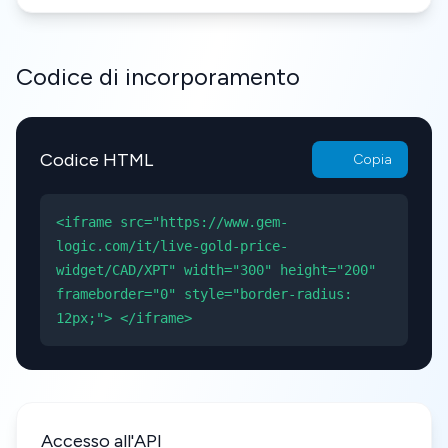
Codice di incorporamento
Codice HTML
Copia
<iframe src="https://www.gem-
logic.com/it/live-gold-price-
widget/CAD/XPT" width="300" height="200"
frameborder="0" style="border-radius:
12px;"> </iframe>
Accesso all'API