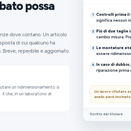
abato possa
Controlli prima il
1
significa nessun 
Più di due taglie 
2
enze dove contano. Un articolo
cambio misura. Pr
isposta di cui qualcuno ha
Le montature ete
3
 Breve, reperibile e aggiornato.
essere ridimensio
In caso di dubbio,
4
riparazione prima 
fiutare un ridimensionamento si
Un lavoro rifiutato
Il che, in un laboratorio di
anello pavé incrinato 
Scritto dal titolare