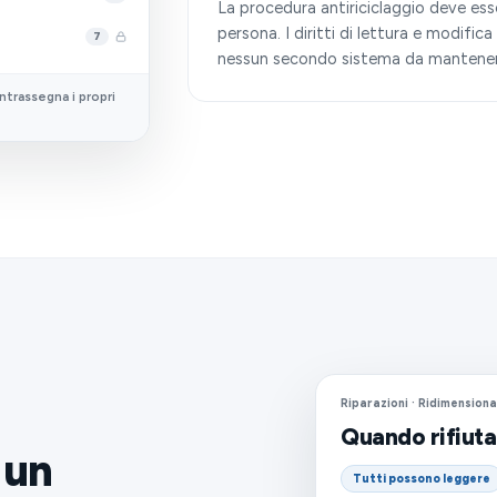
La procedura antiriciclaggio deve esse
persona. I diritti di lettura e modific
7
nessun secondo sistema da mantener
trassegna i propri
Riparazioni · Ridimensio
Quando rifiut
 un
Tutti possono leggere