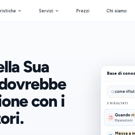
ristiche
Servizi
Prezzi
Chi siamo
lla Sua
Base di cono
n dovrebbe
come rifiu
ione con i
3 RISULTATI
ori.
Quando
r
Riparazioni 
Messa a m