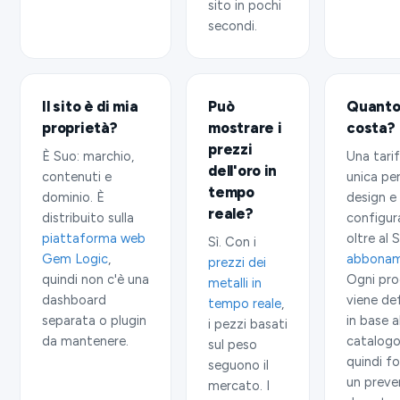
sito in pochi
secondi.
Il sito è di mia
Può
Quant
proprietà?
mostrare i
costa?
prezzi
È Suo: marchio,
Una tari
dell'oro in
contenuti e
unica pe
tempo
dominio. È
design e
reale?
distribuito sulla
configur
piattaforma web
oltre al 
Sì. Con i
Gem Logic
,
abbona
prezzi dei
quindi non c'è una
Ogni pr
metalli in
dashboard
viene de
tempo reale
,
separata o plugin
in base a
i pezzi basati
da mantenere.
catalogo
sul peso
quindi f
seguono il
un preve
mercato. I