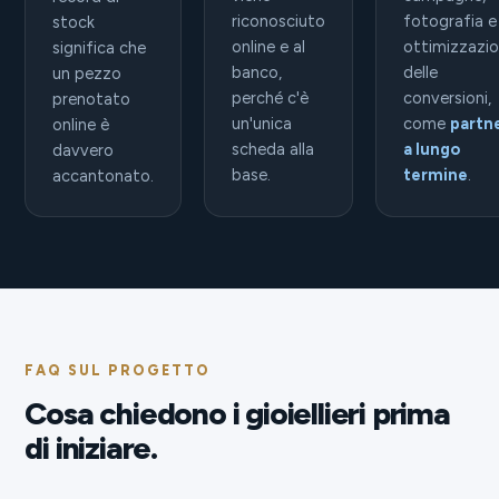
riconosciuto
fotografia e
stock
online e al
ottimizzazi
significa che
banco,
delle
un pezzo
perché c'è
conversioni,
prenotato
un'unica
come
partn
online è
scheda alla
a lungo
davvero
base.
termine
.
accantonato.
FAQ SUL PROGETTO
Cosa chiedono i gioiellieri prima
di iniziare.