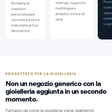
Poss
sitemap, supporto
Richieste di
conne
multilingue e
creazioni
oppu
analytics inclusi di
personalizzate
cata
serie.
raccolte sul sito e
Logic
indirizzate al Suo
laboratorio.
PROGETTATO PER LA GIOIELLERIA
Non un negozio generico con la
gioielleria aggiunta in un secondo
momento.
Partiamo da come la gioielleria viene realmente