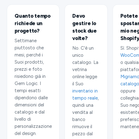
Quanto tempo
Devo
Potete
richiede un
gestire lo
spostar
progetto?
stock due
mio ne
volte?
Shopif
Settimane
piuttosto che
No. C'è un
Sì. Shopi
mesi, perché i
unico
WooCom
Suoi prodotti,
catalogo. La
o qualsia
prezzi e foto
vetrina
piattafo
risiedono già in
online legge
Migriamo 
Gem Logic. I
il Suo
catalog
tempi esatti
inventario in
oppure
dipendono dalle
tempo reale
,
colleghia
dimensioni del
quindi una
Suo neg
catalogo e dal
vendita al
esistent
livello di
banco
preferis
personalizzazione
rimuove il
mantener
del design.
pezzo dal