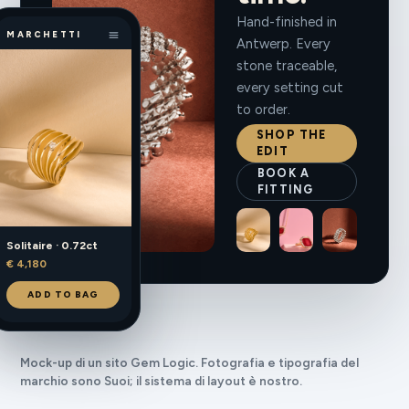
Hand-finished in
MARCHETTI
Antwerp. Every
stone traceable,
every setting cut
to order.
SHOP THE
EDIT
BOOK A
FITTING
Solitaire · 0.72ct
€ 4,180
ADD TO BAG
Mock-up di un sito Gem Logic. Fotografia e tipografia del
marchio sono Suoi; il sistema di layout è nostro.