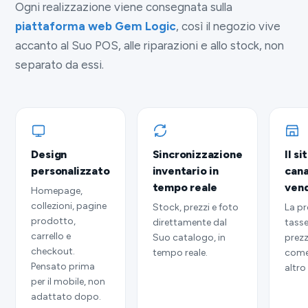
Ogni realizzazione viene consegnata sulla
piattaforma web Gem Logic
, così il negozio vive
accanto al Suo POS, alle riparazioni e allo stock, non
separato da essi.
Design
Sincronizzazione
Il s
personalizzato
inventario in
cana
tempo reale
vend
Homepage,
collezioni, pagine
Stock, prezzi e foto
La pr
prodotto,
direttamente dal
tasse
carrello e
Suo catalogo, in
prezz
checkout.
tempo reale.
come
Pensato prima
altro
per il mobile, non
adattato dopo.