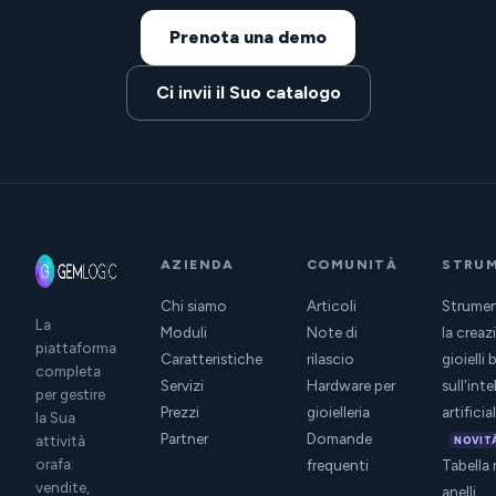
Prenota una demo
Ci invii il Suo catalogo
AZIENDA
COMUNITÀ
STRUM
Chi siamo
Articoli
Strumen
La
Moduli
Note di
la creaz
piattaforma
Caratteristiche
rilascio
gioielli 
completa
Servizi
Hardware per
sull'int
per gestire
Prezzi
gioielleria
artificia
la Sua
Partner
Domande
attività
NOVIT
orafa:
frequenti
Tabella 
vendite,
anelli