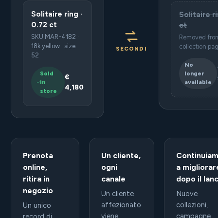
Solitaire ring ·
Solitaire r
0.72 ct
ct
SKU MAR-4182 ·
Removed fro
18k yellow · size
collection pa
SECONDI
52
No
Sold
longer
€
in
available
4,180
store
Prenota
Un cliente,
Continuia
online,
ogni
a migliorar
ritira in
canale
dopo il lan
negozio
Un cliente
Nuove
affezionato
collezioni,
Un unico
viene
campagne,
record di