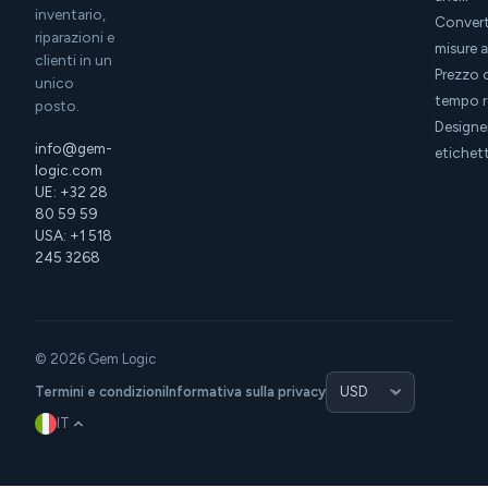
inventario,
Convert
riparazioni e
misure a
clienti in un
Prezzo 
unico
tempo r
posto.
Designer
info@gem-
etichet
logic.com
UE: +32 28
80 59 59
USA: +1 518
245 3268
© 2026 Gem Logic
Termini e condizioni
Informativa sulla privacy
IT