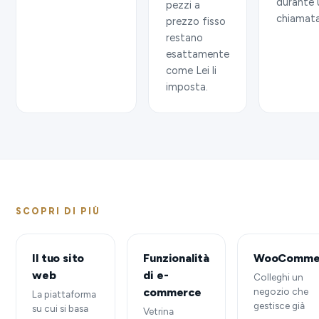
durante 
pezzi a
chiamata
prezzo fisso
restano
esattamente
come Lei li
imposta.
SCOPRI DI PIÙ
Il tuo sito
Funzionalità
WooComme
web
di e-
Colleghi un
commerce
negozio che
La piattaforma
gestisce già
su cui si basa
Vetrina