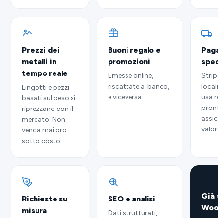
Prezzi dei
Buoni regalo e
Pag
metalli in
promozioni
sped
tempo reale
Emesse online,
Strip
riscattate al banco,
locali
Lingotti e pezzi
e viceversa.
usa r
basati sul peso si
pront
riprezzano con il
assic
mercato. Non
valor
venda mai oro
sotto costo.
Già 
Richieste su
SEO e analisi
Woo
misura
Dati strutturati,