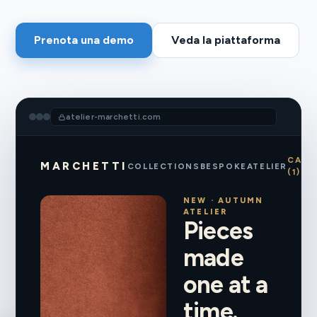
Prenota una demo
Veda la piattaforma
atelier-marchetti.com
CART
MARCHETTI
COLLECTIONS
BESPOKE
ATELIER
(1)
NEW · AUTUMN
ATELIER
Pieces
made
one at a
time.