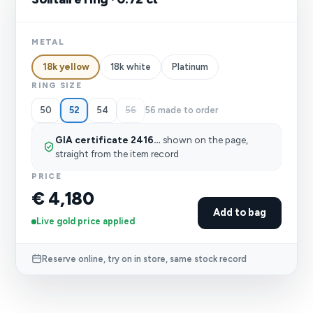
METAL
18k white
Platinum
18k yellow
RING SIZE
50
54
56
56 made to order
52
GIA certificate 2416…
shown on the page,
straight from the item record
PRICE
€ 4,180
Add to bag
Live gold price applied
Reserve online, try on in store, same stock record