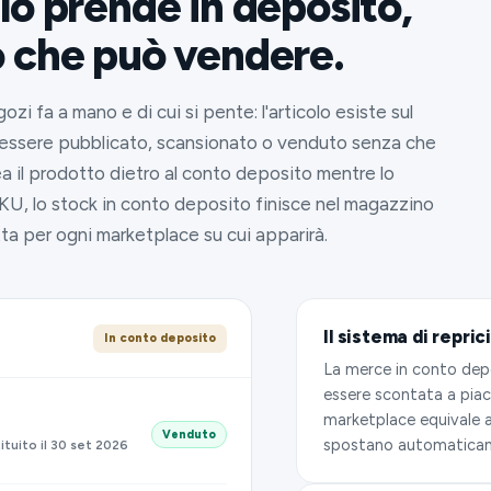
lo prende in deposito,
o che può vendere.
zi fa a mano e di cui si pente: l'articolo esiste sul
 essere pubblicato, scansionato o venduto senza che
a il prodotto dietro al conto deposito mentre lo
SKU, lo stock in conto deposito finisce nel magazzino
tta per ogni marketplace su cui apparirà.
Il sistema di repri
In conto deposito
La merce in conto depo
essere scontata a piac
marketplace equivale a
Venduto
spostano automaticam
ituito il 30 set 2026