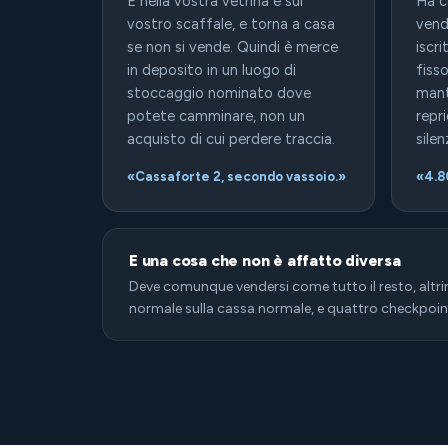
È nella vostra vetrina e sul
Ha c
vostro scaffale, e torna a casa
vend
se non si vende. Quindi è merce
iscr
in deposito in un luogo di
fiss
stoccaggio nominato dove
mant
potete camminare, non un
repr
acquisto di cui perdere traccia.
sile
«Cassaforte 2, secondo vassoio.»
«4.8
E una cosa che non è affatto diversa
Deve comunque vendersi come tutto il resto, altr
normale sulla cassa normale, e quattro checkpoint 