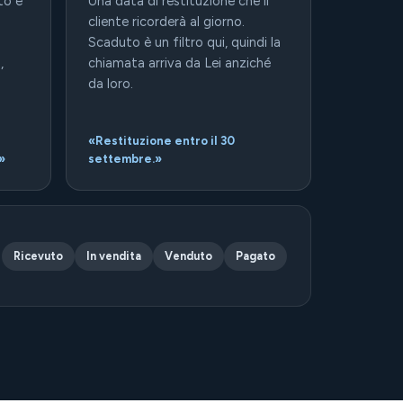
to è
Una data di restituzione che il
cliente ricorderà al giorno.
Scaduto è un filtro qui, quindi la
,
chiamata arriva da Lei anziché
da loro.
«Restituzione entro il 30
»
settembre.»
Ricevuto
In vendita
Venduto
Pagato