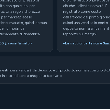
oncordato un prezzo di
Ciò che l'articolo Le è costa
ita con qualcuno, per
ciò che il cliente riceverà. È
itto. Una regola di prezzo
registrato come costo
o per marketplace lo
dell'articolo dal primo giorno
iene invariato, quindi nessun
quindi una vendita in conto
icer lo modifica
deposito non falsifica mai il
nziosamente di domenica.
rapporto sui margini.
00 $, come firmato.»
«La maggior parte non è Sua.
imenti non si venderà. Un deposito è un prodotto normale con uno SKU
in alto indicano a che punto è arrivato.