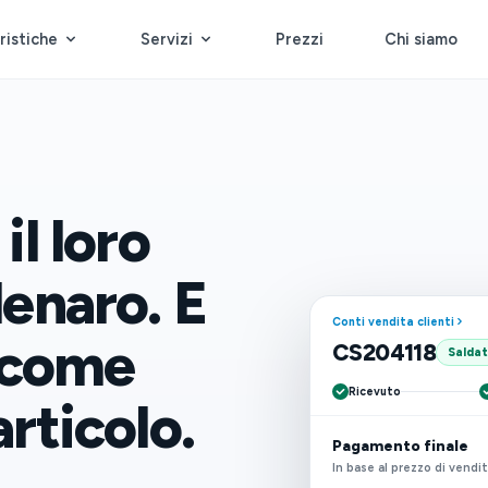
ristiche
Servizi
Prezzi
Chi siamo
il loro
denaro. E
Conti vendita clienti
 come
CS204118
Salda
Ricevuto
articolo.
Pagamento finale
In base al prezzo di vendi