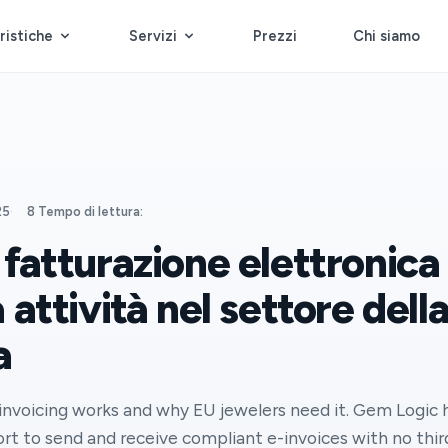
ristiche
Servizi
Prezzi
Chi siamo
25
·
8 Tempo di lettura:
 fatturazione elettronic
a attività nel settore dell
a
nvoicing works and why EU jewelers need it. Gem Logic 
ort to send and receive compliant e-invoices with no thi