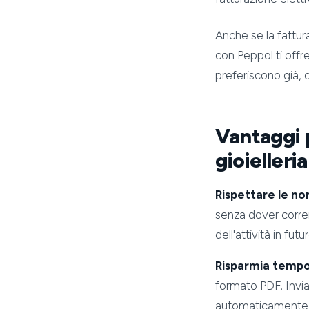
Anche se la fattur
con Peppol ti offr
preferiscono già, o
Vantaggi p
gioielleria
Rispettare le n
senza dover correre 
dell'attività in futur
Risparmia temp
formato PDF. Invia
automaticamente qu