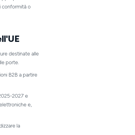
di conformità o
ll'UE
ture destinate alle
lle porte.
ioni B2B a partire
o 2025-2027 e
 elettroniche e,
dizzare la