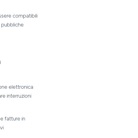
ssere compatibili
i pubbliche
a
ione elettronica
are interruzioni
e fatture in
vi