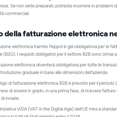
prese. Se non siete preparati, potreste incorrere in problemi 
tà commerciali.
 della fatturazione elettronica ne
azione elettronica tramite Peppol è già obbligatoria per le fat
he (B2G). I requisiti obbligatori per il settore B2B sono ormai a
razione elettronica diventerà obbligatoria per tutte le transaz
ntroduzione graduale in base alle dimensioni dell'azienda.
ligo di fatturazione elettronica B2B è previsto per il period
rese di essere in grado, in una prima fase, di ricevere fatture
i inviarle.
'iniziativa ViDA (VAT in the Digital Age) dell'UE mira a standar
onica in tutti gli Stati membri entro il 2028.