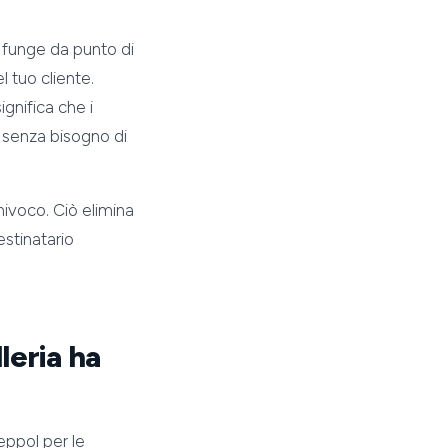
e funge da punto di
l tuo cliente.
ignifica che i
 senza bisogno di
nivoco. Ciò elimina
estinatario
lleria ha
eppol per le