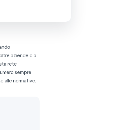
iando
 altre aziende o a
sta rete
n numero sempre
e alle normative.