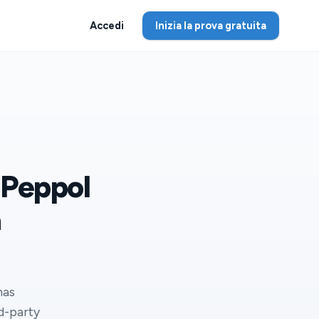
Accedi
Inizia la prova gratuita
a Peppol
a
has
rd-party