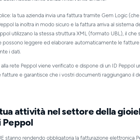
lice: la tua azienda invia una fattura tramite Gem Logic (ch
eppol la inoltra in modo sicuro e la fattura arriva al sistema de
ppol utilizzano la stessa struttura XML (formato UBL), il che s
one possono leggere ed elaborare automaticamente le fatture
te i dati.
alla rete Peppol viene verificato e dispone di un ID Peppol u
lle fatture e garantisce che i vostri documenti raggiungano il d
tua attività nel settore della gioie
i Peppol
'UE stanno rendendo obbligatoria la fatturazione elettronica P