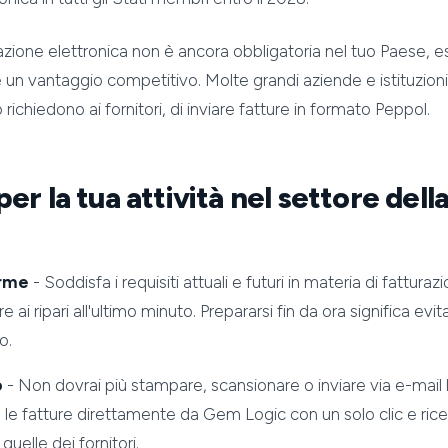
azione elettronica non è ancora obbligatoria nel tuo Paese, e
e un vantaggio competitivo. Molte grandi aziende e istituzion
 richiedono ai fornitori, di inviare fatture in formato Peppol.
er la tua attività nel settore dell
orme
- Soddisfa i requisiti attuali e futuri in materia di fatturaz
ai ripari all'ultimo minuto. Prepararsi fin da ora significa evit
o.
o
- Non dovrai più stampare, scansionare o inviare via e-mail l
 le fatture direttamente da Gem Logic con un solo clic e rice
elle dei fornitori.