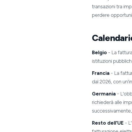
transazioni tra im
perdere opportuni
Calendario
Belgio
- La fattur
istituzioni pubblic
Francia
- La fattu
dal 2026, con un'i
Germania
- L'obb
richiederà alle imp
successivamente, d
Resto dell'UE
- L
fatturazione elettr