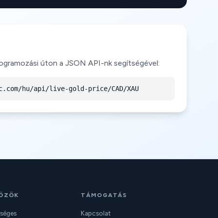
rogramozási úton a JSON API-nk segítségével:
c.com/hu/api/live-gold-price/CAD/XAU
ÖZÖK
TÁMOGATÁS
séges
Kapcsolat