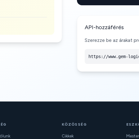
API-hozzáférés
Szerezze be az árakat p
https://www.gem-logi
CÉG
KÖZÖSSÉG
ESZK
ólunk
Cikkek
Mester