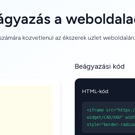
ágyazás a weboldala
számára közvetlenül az ékszerek üzlet weboldalán. M
Beágyazási kód
HTML-kód
<iframe src="https:/
widget/CAD/XAU" widt
style="border-radius