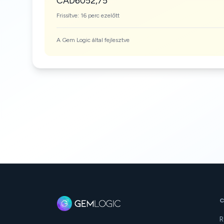
CAD6052,75
Frissítve: 16 perc ezelőtt
A Gem Logic által fejlesztve
R