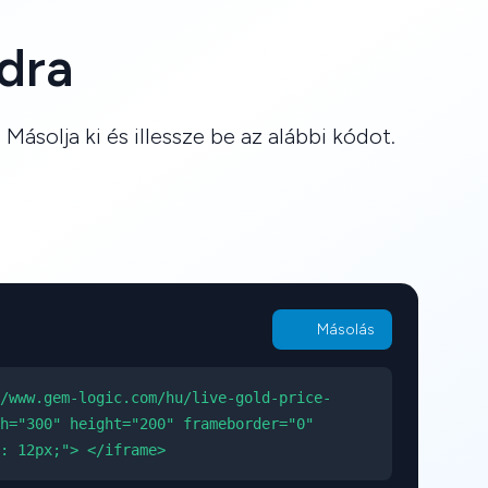
dra
ásolja ki és illessze be az alábbi kódot.
Másolás
/www.gem-logic.com/hu/live-gold-price-
h="300" height="200" frameborder="0"
: 12px;"> </iframe>