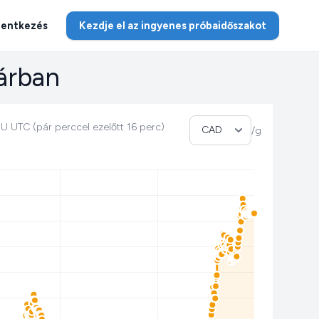
lentkezés
Kezdje el az ingyenes próbaidőszakot
lárban
Pénznem kiválasztása
DU UTC (pár perccel ezelőtt 16 perc)
/g