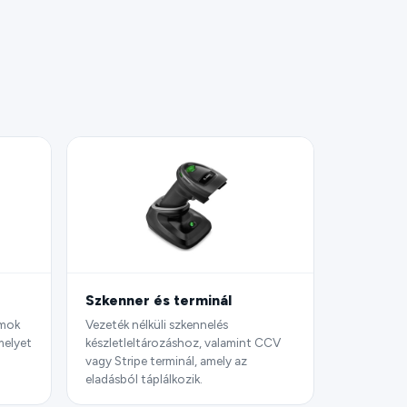
Szkenner és terminál
umok
Vezeték nélküli szkennelés
melyet
készletleltározáshoz, valamint CCV
vagy Stripe terminál, amely az
eladásból táplálkozik.