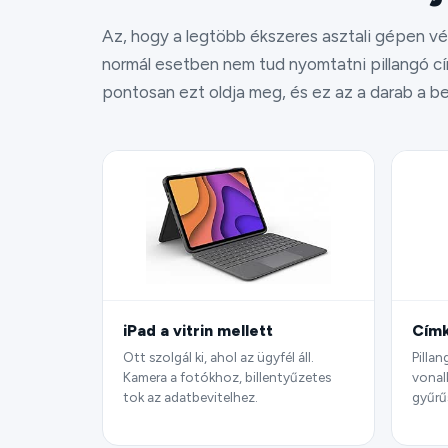
Az, hogy a legtöbb ékszeres asztali gépen vé
normál esetben nem tud nyomtatni pillangó 
pontosan ezt oldja meg, és ez az a darab a be
iPad a vitrin mellett
Cím
Ott szolgál ki, ahol az ügyfél áll.
Pillan
Kamera a fotókhoz, billentyűzetes
vonal
tok az adatbevitelhez.
gyűrű