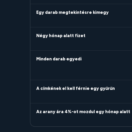
Egy darab megtekintésre kimegy
Négy hónap alatt fizet
Minden darab egyedi
A címkének el kell férnie egy gyűrűn
Az arany ára 4%-ot mozdul egy hónap alatt