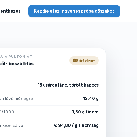
lentkezés
Kezdje el az ingyenes próbaidőszakot
A A PULTON ÁT
Élő árfolyam
ől · beszállítás
18k sárga lánc, törött kapocs
12.40 g
on lévő mérlegre
9,30 g finom
50/1000
€ 94,80 / g finomság
inkronizálva