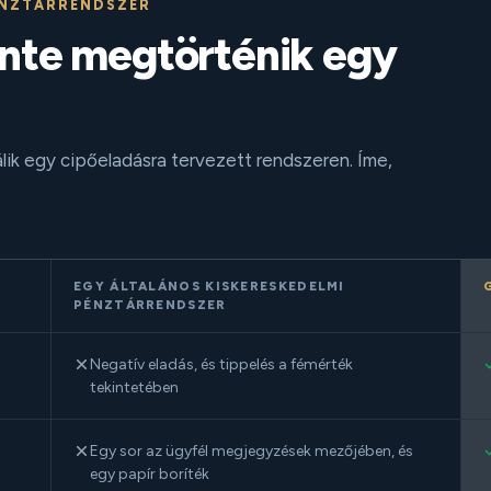
ÉNZTÁRRENDSZER
ente megtörténik egy
lik egy cipőeladásra tervezett rendszeren. Íme,
EGY ÁLTALÁNOS KISKERESKEDELMI
PÉNZTÁRRENDSZER
Negatív eladás, és tippelés a fémérték
tekintetében
Egy sor az ügyfél megjegyzések mezőjében, és
egy papír boríték