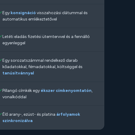
Egy
konsignáció
visszahozási dátummal és
automatikus emlékeztetővel
Letéti eladás fizetési ütemtervvel és a fennálló
egyenleggel
Egy sorozatszámmal rendelkező darab
kőadatokkal, fémadatokkal, költséggel és
tanúsítvánnyal
Pillangó címkék egy
ékszer címkenyomtatón
,
vonalkóddal
Élő arany-, ezüst- és platina
árfolyamok
szinkronizálva