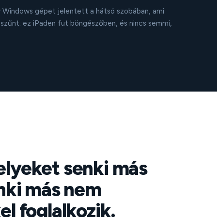
gy Windows gépet jelentett a hátsó szobában, ami
zűnt: ez iPaden fut böngészőben, és nincs semmi,
elyeket senki más
enki más nem
l foglalkozik.