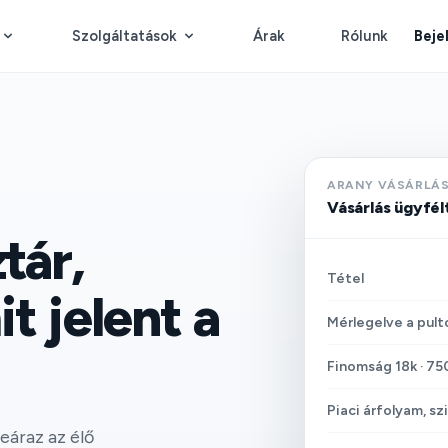
Szolgáltatások
Árak
Rólunk
Beje
ARANY VÁSÁRLÁS
Vásárlás ügyfélt
tár,
Tétel
t jelent a
Mérlegelve a pult
Finomság 18k · 7
Piaci árfolyam, sz
eáraz az élő