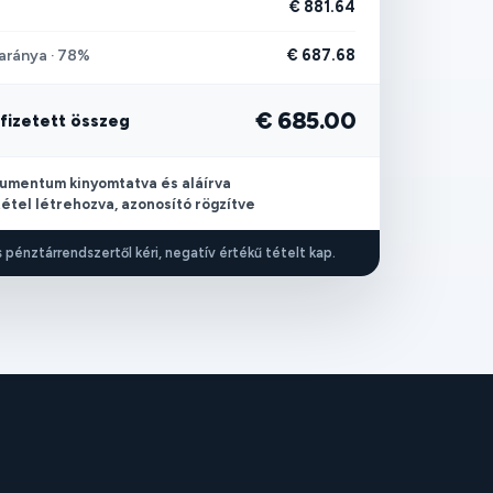
€ 881.64
€ 687.68
 aránya · 78%
€ 685.00
ifizetett összeg
kumentum kinyomtatva és aláírva
étel létrehozva, azonosító rögzítve
 pénztárrendszertől kéri, negatív értékű tételt kap.