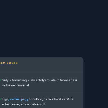
GEM LOGIC
Súly × finomság × élő árfolyam, aláírt felvásárlási
dokumentummal
Egy
javítási jegy
fotókkal, határidővel és SMS-
értesítéssel, amikor elkészült