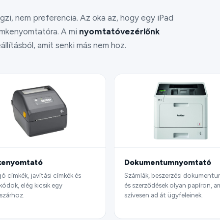
gzi, nem preferencia. Az oka az, hogy egy iPad
címkenyomtatóra. A mi
nyomtatóvezérlőnk
állításból, amit senki más nem hoz.
kenyomtató
Dokumentumnyomtató
gó címkék, javítási címkék és
Számlák, beszerzési dokument
kódok, elég kicsik egy
és szerződések olyan papíron, a
szárhoz.
szívesen ad át ügyfeleinek.