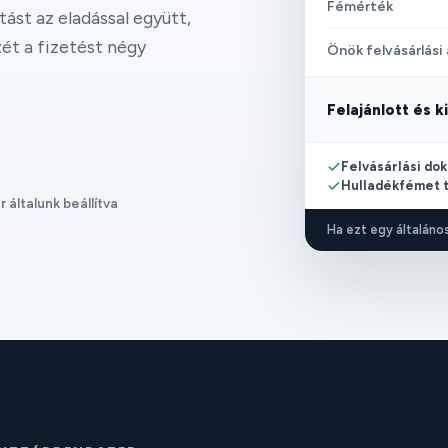
Fémérték
tást az eladással együtt,
zét a fizetést négy
Önök felvásárlási
Felajánlott és k
Felvásárlási do
Hulladékfémet t
 általunk beállítva
Ha ezt egy általános