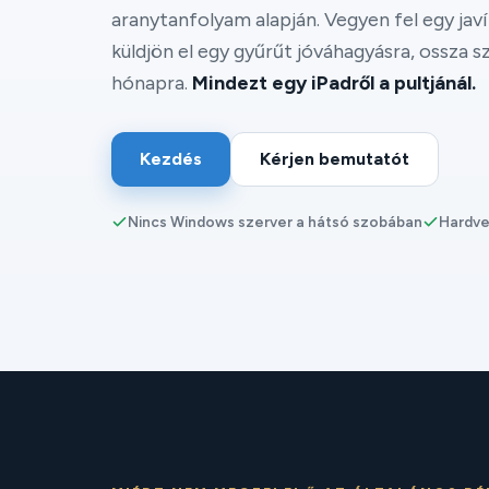
aranytanfolyam alapján. Vegyen fel egy javí
küldjön el egy gyűrűt jóváhagyásra, ossza s
hónapra.
Mindezt egy iPadről a pultjánál.
Kezdés
Kérjen bemutatót
Nincs Windows szerver a hátsó szobában
Hardver