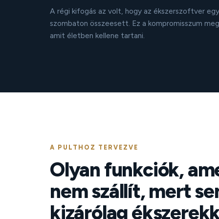
A régi kifogás az volt, hogy az ékszerszoftver e
szombaton összeesett. Ez a kompromisszum megs
amit életben kellene tartani.
A PULTHOZ TERVEZVE
Olyan funkciók, am
nem szállít, mert s
kizárólag ékszerekke