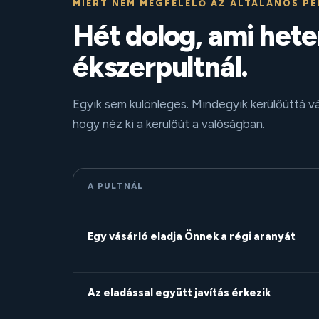
MIÉRT NEM MEGFELELŐ AZ ÁLTALÁNOS P
Hét dolog, ami het
ékszerpultnál.
Egyik sem különleges. Mindegyik kerülőúttá vá
hogy néz ki a kerülőút a valóságban.
A PULTNÁL
Egy vásárló eladja Önnek a régi aranyát
Az eladással együtt javítás érkezik