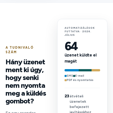
AUTOMATIZÁLÁSOK
FUTTATVA · 2026.
JÚLIUS
64
A TUDNIVALÓ
SZÁM
üzenet küldte el
Hány üzenet
magát
ment ki úgy,
hogy senki
SMS
E-mail
PDF és nyomtatás
nem nyomta
meg a küldés
23
átvételi
gombot?
üzenetek
befejezett
javításokhoz
Ez egy csendes