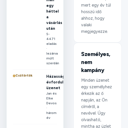
mert egy év túl
egy
héttel
hosszú idő
a
ahhoz, hogy
vásárlás
valaki
után
megjegyezze.
S-
4471
eladás
·
Személyes,
lezárva
múlt
nem
szerdán
kampány
Csütörtök
Házassági
Minden üzenet
évforduló
egy személyhez
üzenet
érkezik az ő
Jan és
Elke
napján, az Ön
Devos
címéről, a
·
nevével. Úgy
három
év
olvasható,
mintha az üzlet