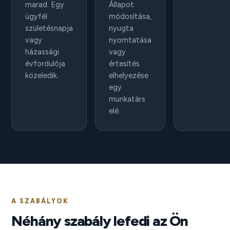
marad. Egy
Állapot
ügyfél
módosítása,
születésnapja
nyugta
vagy
nyomtatása
házassági
vagy
évfordulója
értesítés
közeledik.
elhelyezése
egy
munkatárs
elé.
A SZABÁLYOK
Néhány szabály lefedi az Ön