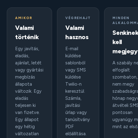
AMIKOR
VÉGREHAJT
MINDEN
ALKALOMM
Valami
Valami
Senkine
történik
hasznos
kell
Egy javítás,
E-mail
megjegy
eladás,
küldése
ajánlat, letét
sablonból
A szabály n
vagy gyártási
vagy SMS
elfoglalt
megbízás
küldése
szombaton,
állapota
Twilio-n
nem megy
változik. Egy
keresztül.
szabadságra
eladás
Számla,
hónap negy
teljesen ki
javítási
átvételi SM
van fizetve.
űrlap vagy
pontosan
Egy állapot
tanúsítvány
ugyanúgy me
egy hétig
PDF
mint az első
változatlan
előállítása.