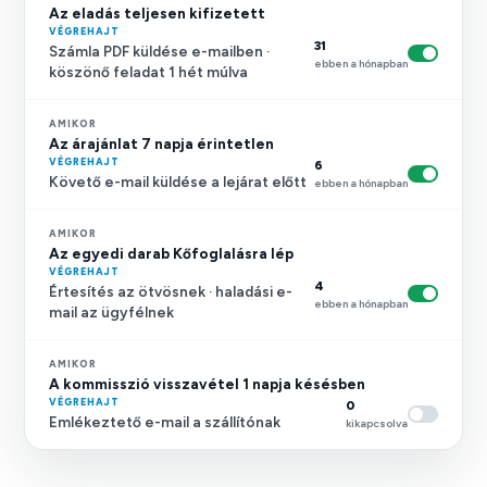
Az eladás teljesen kifizetett
VÉGREHAJT
31
Számla PDF küldése e-mailben ·
ebben a hónapban
köszönő feladat 1 hét múlva
AMIKOR
Az árajánlat 7 napja érintetlen
VÉGREHAJT
6
Követő e-mail küldése a lejárat előtt
ebben a hónapban
AMIKOR
Az egyedi darab Kőfoglalásra lép
VÉGREHAJT
4
Értesítés az ötvösnek · haladási e-
ebben a hónapban
mail az ügyfélnek
AMIKOR
A kommisszió visszavétel 1 napja késésben
VÉGREHAJT
0
Emlékeztető e-mail a szállítónak
kikapcsolva