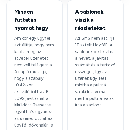
Minden
A sablonok
futtatás
viszik a
nyomot hagy
részleteket
Amikor egy ügyfél
Az SMS nem azt írja:
azt állítja, hogy nem
"Tisztelt Ügyfél". A
kapta meg az
sablonok beillesztik
átvételi üzenetet,
a nevet, a javítás
nem kell találgatnia.
számát és a tartozó
A napló mutatja,
összeget, így az
hogy a szabály
üzenet úgy fest,
10:42-kor
mintha a pultnál
aktiválódott az R-
valaki írta volna –
3092 javításnál, a
mert a pultnál valaki
kiküldött üzenettel
írta a sablont.
együtt, és ugyanez
az üzenet ott áll az
ügyfél idővonalán is.