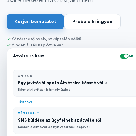
akár emlékezett rá valaki, akár nem.
Kérjen bemutatót
Próbáld ki ingyen
Közérthető nyelv, szkriptelés nélkül
Minden futás naplózva van
Átvételre kész
AKT
AMIKOR
Egy javítás állapota Átvételre késszé válik
Bármely javítás · bármely üzlet
akkor
VÉGREHAJT
SMS küldése az ügyfélnek az átvételről
Sablon a címével és nyitvatartási idejével