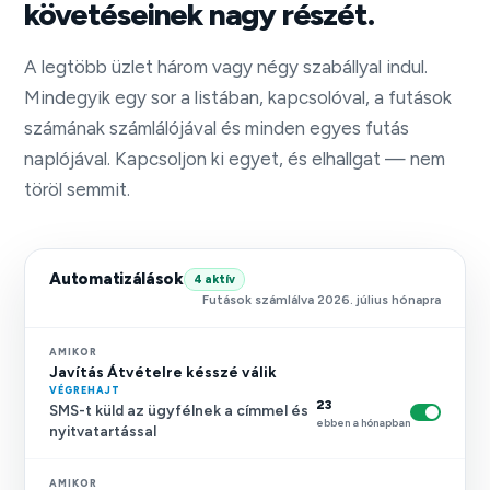
követéseinek nagy részét.
A legtöbb üzlet három vagy négy szabállyal indul.
Mindegyik egy sor a listában, kapcsolóval, a futások
számának számlálójával és minden egyes futás
naplójával. Kapcsoljon ki egyet, és elhallgat — nem
töröl semmit.
Automatizálások
4 aktív
Futások számlálva 2026. július hónapra
AMIKOR
Javítás Átvételre késszé válik
VÉGREHAJT
23
SMS-t küld az ügyfélnek a címmel és
ebben a hónapban
nyitvatartással
AMIKOR