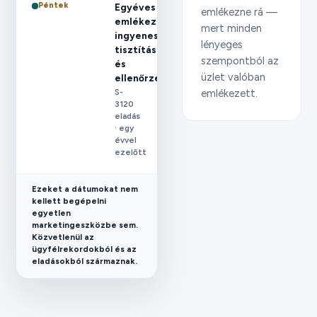
Péntek
Egyéves
emlékezne rá —
emlékeztető:
mert minden
ingyenes
lényeges
tisztítás
szempontból az
és
üzlet valóban
ellenőrzés
S-
emlékezett.
3120
eladás
· egy
évvel
ezelőtt
Ezeket a dátumokat nem
kellett begépelni
egyetlen
marketingeszközbe sem.
Közvetlenül az
ügyfélrekordokból és az
eladásokból származnak.