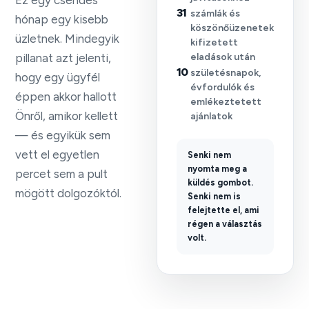
31
számlák és
hónap egy kisebb
köszönőüzenetek
üzletnek. Mindegyik
kifizetett
pillanat azt jelenti,
eladások után
10
születésnapok,
hogy egy ügyfél
évfordulók és
éppen akkor hallott
emlékeztetett
Önről, amikor kellett
ajánlatok
— és egyikük sem
vett el egyetlen
Senki nem
nyomta meg a
percet sem a pult
küldés gombot.
mögött dolgozóktól.
Senki nem is
felejtette el, ami
régen a választás
volt.