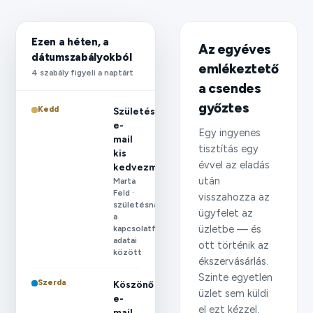
Ezen a héten, a
Az egyéves
dátumszabályokból
emlékeztető
4 szabály figyeli a naptárt
a csendes
győztes
Kedd
Születésnapi
e-
Egy ingyenes
mail
tisztítás egy
kis
évvel az eladás
kedvezménnyel
után
Marta
Feld ·
visszahozza az
születésnap
ügyfelet az
a
üzletbe — és
kapcsolatfelvételi
adatai
ott történik az
között
ékszervásárlás.
Szinte egyetlen
Szerda
Köszönő
üzlet sem küldi
e-
el ezt kézzel,
mail