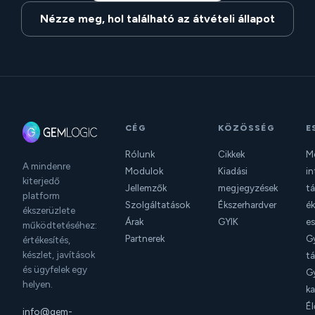
Nézze meg, hol található az átvételi állapot
CÉG
KÖZÖSSÉG
E
Rólunk
Cikkek
M
A mindenre
Modulok
Kiadási
in
kiterjedő
Jellemzők
megjegyzések
t
platform
Szolgáltatások
Ékszerhardver
ék
ékszerüzlete
Árak
GYIK
e
működtetéséhez:
Partnerek
G
értékesítés,
készlet, javítások
tá
és ügyfelek egy
G
helyen.
ka
Él
info@gem-