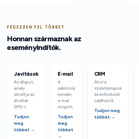
FEDEZZEN FEL TÖBBET
Honnan származnak az
eseményindítók.
Javítások
E-mail
CRM
Az állapot,
A
Ahol a
amely
sablonok
születésnapok
elindítja az
minden
és évfordulók
átvételi
e-mail
találhatók
SMS-t
mögött
Tudjon meg
Tudjon
Tudjon
többet →
meg
meg
többet →
többet
→