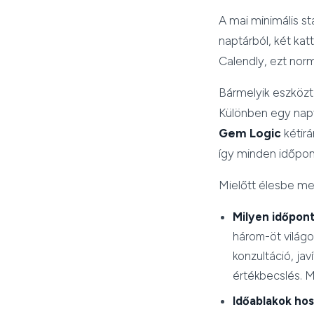
A mai minimális st
naptárból, két kat
Calendly, ezt norm
Bármelyik eszközt 
Különben egy napt
Gem Logic
kétirá
így minden időpo
Mielőtt élesbe me
Milyen időpontf
három-öt világo
konzultáció, ja
értékbecslés. M
Időablakok hos