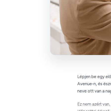
Lépjen be egy el
Avenue-n, és észr
neve ott van a nap
Ez nem azért van, 