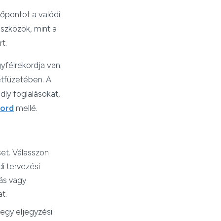
dőpontot a valódi
eszközök, mint a
t.
gyfélrekordja van.
etfüzetében. A
dly foglalásokat,
kord
mellé.
set. Válasszon
i tervezési
tás vagy
t.
 egy eljegyzési