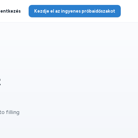
lentkezés
Kezdje el az ingyenes próbaidőszakot
t
o filling