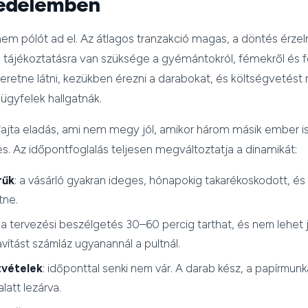
kedelemben
nem pólót ad el. Az átlagos tranzakció magas, a döntés érzel
 tájékoztatásra van szüksége a gyémántokról, fémekről és fo
retne látni, kezükben érezni a darabokat, és költségvetést
ügyfelek hallgatnák.
fajta eladás, ami nem megy jól, amikor három másik ember i
s. Az időpontfoglalás teljesen megváltoztatja a dinamikát:
rűk
: a vásárló gyakran ideges, hónapokig takarékoskodott, és 
tne.
: a tervezési beszélgetés 30–60 percig tarthat, és nem lehet jó
vítást számláz ugyanannál a pultnál.
tvételek
: időponttal senki nem vár. A darab kész, a papírmunk
alatt lezárva.