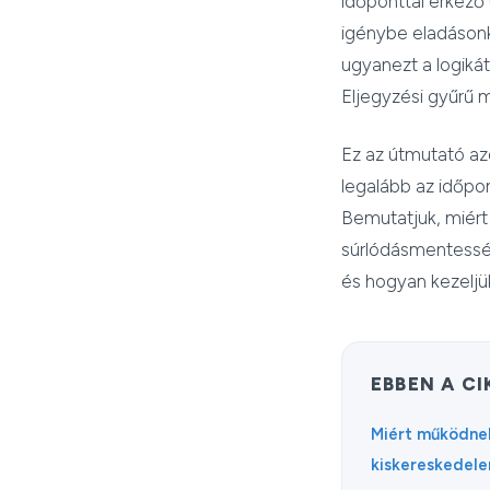
időponttal érkező
igénybe eladásonké
ugyanezt a logikát 
Eljegyzési gyűrű m
Ez az útmutató az
legalább az időpo
Bemutatjuk, miért
súrlódásmentessé 
és hogyan kezeljük
EBBEN A C
Miért működnek
kiskereskedel