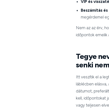
VIP és visszat
Beszámítás és
megérdemel egy
Nem az az érv, hog
időpontok emelik a
Tegye nev
senki nem 
Itt veszítik el a 
láblécben elásva, 
dátumot, preferált
kell, időpontokat 
vagy teljesen elve