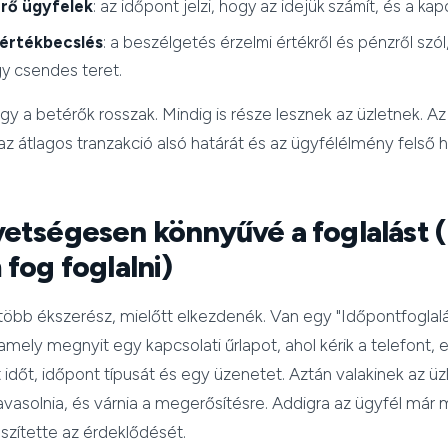
érő ügyfelek
: az időpont jelzi, hogy az idejük számít, és a kap
 értékbecslés
: a beszélgetés érzelmi értékről és pénzről szó
 csendes teret.
y a betérők rosszak. Mindig is része lesznek az üzletnek. Az
z átlagos tranzakció alsó határát és az ügyfélélmény felső h
etségesen könnyűvé a foglalást 
fog foglalni)
legtöbb ékszerész, mielőtt elkezdenék. Van egy "Időpontfoglal
amely megnyit egy kapcsolati űrlapot, ahol kérik a telefont, e
 időt, időpont típusát és egy üzenetet. Aztán valakinek az üz
javasolnia, és várnia a megerősítésre. Addigra az ügyfél már m
szítette az érdeklődését.