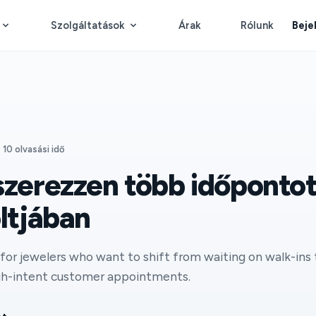
Szolgáltatások
Árak
Rólunk
Beje
10 olvasási idő
zerezzen több időponto
ltjában
for jewelers who want to shift from waiting on walk-ins t
igh-intent customer appointments.