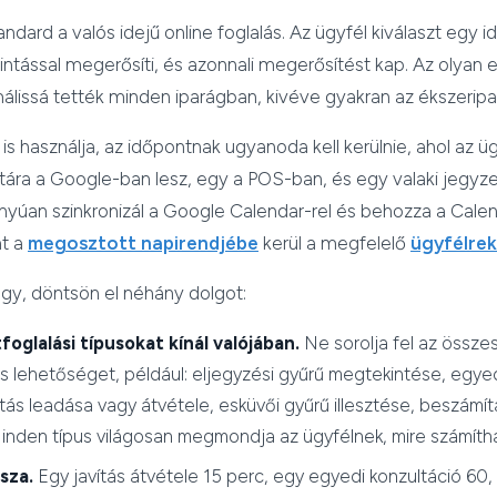
andard a valós idejű online foglalás. Az ügyfél kiválaszt egy i
tintással megerősíti, és azonnali megerősítést kap. Az olyan 
álissá tették minden iparágban, kivéve gyakran az ékszeripar
is használja, az időpontnak ugyanoda kell kerülnie, ahol az ü
ára a Google-ban lesz, egy a POS-ban, és egy valaki jegyz
nyúan szinkronizál a Google Calendar-rel és behozza a Calen
nt a
megosztott napirendjébe
kerül a megfelelő
ügyfélre
gy, döntsön el néhány dolgot:
oglalási típusokat kínál valójában.
Ne sorolja fel az össze
s lehetőséget, például: eljegyzési gyűrű megtekintése, egyed
vítás leadása vagy átvétele, esküvői gyűrű illesztése, beszámí
inden típus világosan megmondja az ügyfélnek, mire számítha
sza.
Egy javítás átvétele 15 perc, egy egyedi konzultáció 60,