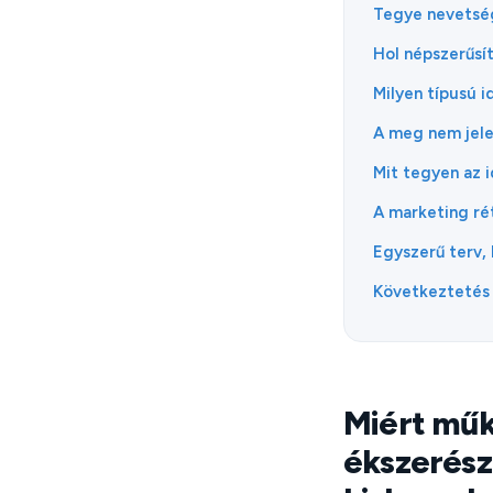
Tegye nevetség
Hol népszerűsí
Milyen típusú 
A meg nem jele
Mit tegyen az i
A marketing rét
Egyszerű terv,
Következtetés
Miért műk
ékszerésze