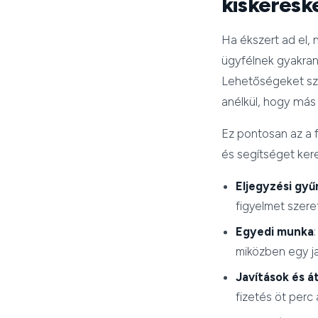
kiskeres
Ha ékszert ad el, 
ügyfélnek gyakran
Lehetőségeket sze
anélkül, hogy más 
Ez pontosan az a 
és segítséget kere
Eljegyzési gyű
figyelmet szere
Egyedi munka
miközben egy ja
Javítások és á
fizetés öt perc 