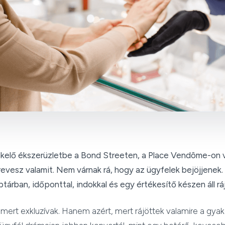
őkelő ékszerüzletbe a Bond Streeten, a Place Vendôme-on
evesz valamit. Nem várnak rá, hogy az ügyfelek bejöjjenek.
tárban, időponttal, indokkal és egy értékesítő készen áll ráj
mert exkluzívak. Hanem azért, mert rájöttek valamire a gyak