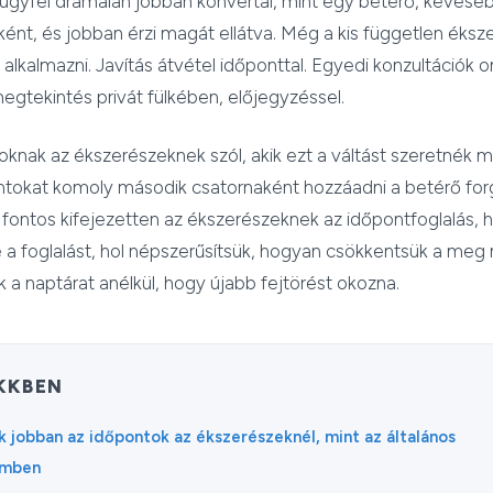
 ügyfél drámaian jobban konvertál, mint egy betérő, keveseb
nt, és jobban érzi magát ellátva. Még a kis független éksze
alkalmazni. Javítás átvétel időponttal. Egyedi konzultációk on
egtekintés privát fülkében, előjegyzéssel.
oknak az ékszerészeknek szól, akik ezt a váltást szeretnék 
ntokat komoly második csatornaként hozzáadni a betérő for
 fontos kifejezetten az ékszerészeknek az időpontfoglalás,
a foglalást, hol népszerűsítsük, hogyan csökkentsük a meg
 a naptárat anélkül, hogy újabb fejtörést okozna.
IKKBEN
 jobban az időpontok az ékszerészeknél, mint az általános
emben