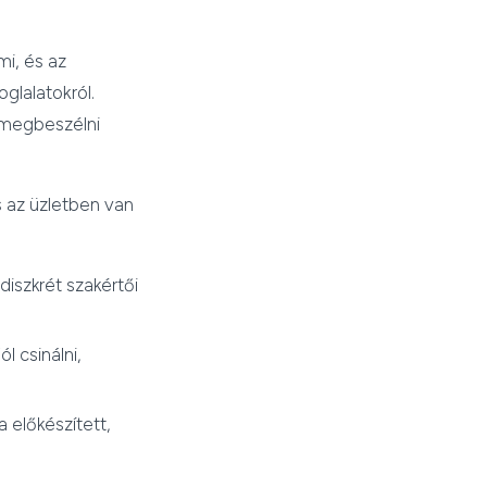
mi, és az
glalatokról.
 megbeszélni
s az üzletben van
diszkrét szakértői
l csinálni,
a előkészített,