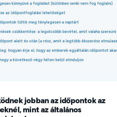
esen könnyűvé a foglalást (különben senki nem fog foglalni)
tse az időpontfoglalási lehetőséget
időpontok töltik meg ténylegesen a naptárt
nések csökkentése: a legolcsóbb bevétel, amit valaha szerezni
dőpont alatt és után (a rész, amit a legtöbb ékszerész elmulasz
eg: hogyan érje el, hogy az emberek egyáltalán időpontot akar
 hogy a következő négy héten belül elinduljon
ödnek jobban az időpontok az
knél, mint az általános