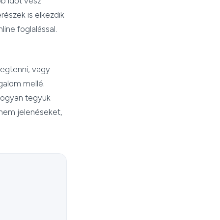
b időt vesz
részek is elkezdik
line foglalással.
megtenni, vagy
galom mellé.
 hogyan tegyük
 nem jelenéseket,