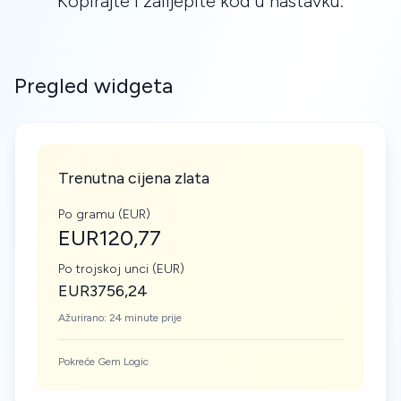
Kopirajte i zalijepite kôd u nastavku.
Pregled widgeta
Trenutna cijena zlata
Po gramu (EUR)
EUR120,77
Po trojskoj unci (EUR)
EUR3756,24
Ažurirano: 24 minute prije
Pokreće Gem Logic