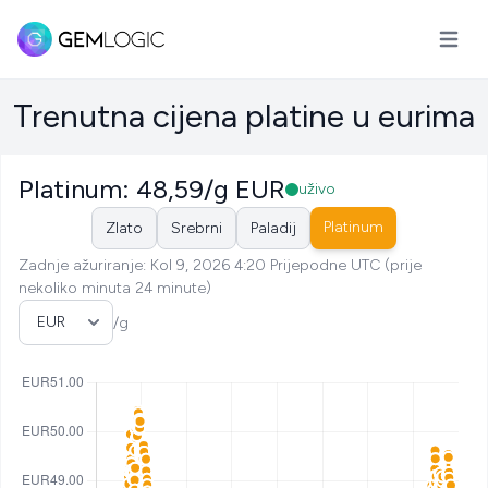
Otvori 
Trenutna cijena platine u eurima
Platinum: 48,59/g EUR
uživo
Platinum
Zlato
Srebrni
Paladij
Zadnje ažuriranje: Kol 9, 2026 4:20 Prijepodne UTC (prije
nekoliko minuta 24 minute)
Odaberite valutu
/g