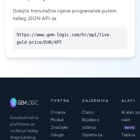
Dobijte trenutačne cijene programatski putem
našeg JSON API-ja:
https://www.gem-logic.com/hr/api/live-
gold-price/EUR/XPT
TVRTKA
ZAJEDNICA
ALATI
O nama
Članci
AI alati za
Sveobuhvatna
Moduli
Bilješke o
nakit
platforma za
Značajke
izdanju
NOVO
vođenje Vašeg
Usluge
Oprema za
Tablica
draguljarskog