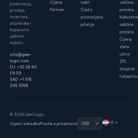
Cijene
nakit
veličina
poslovanja,
Partneri
Često
prstena
prodaje,
inventara,
postavljana
Kalkulato
popravaka i
pitanja
veličine
kupaca na
prstena
jednom
Cijena
mjestu.
zlata
uživo
info@gem-
logic.com
ZPL
EU: +32 28 80
dizajner
59 59
naljepnic
SAD: +1 518
245 3268
© 2026 Gem Logic
HR
Uvjeti i odredbe
Pravila o privatnosti