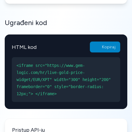
Ugrađeni kod
HTML kod
Kopiraj
<iframe src="https://www.gem-
logic.com/hr/live-gold-price-
widget/EUR/XPT" width="300" height="200"
frameborder="0" style="border-radius:
12px;"> </iframe>
Pristup API-ju