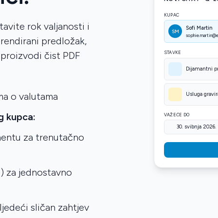
KUPAC
avite rok valjanosti i
Sofi Martin
SM
sophie.martin@e
brendirani predložak,
STAVKE
i proizvodi čist PDF
Dijamantni p
ima o valutama
Usluga gravir
g kupca:
VAŽEĆE DO
30. svibnja 2026.
entu za trenutačno
.
) za jednostavno
jedeći sličan zahtjev