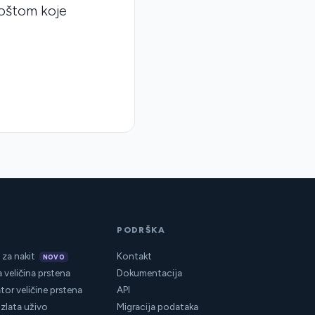
poštom koje
I
PODRŠKA
i za nakit
Kontakt
NOVO
 veličina prstena
Dokumentacija
tor veličine prstena
API
 zlata uživo
Migracija podataka