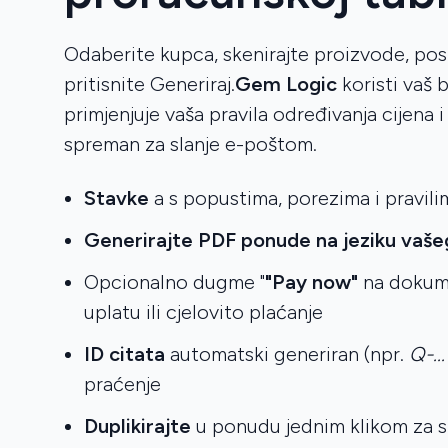
Odaberite kupca, skenirajte proizvode, post
pritisnite Generiraj.
Gem Logic
koristi vaš 
primjenjuje vaša pravila određivanja cijena 
spreman za slanje e-poštom.
Stavke
a s popustima, porezima i pravil
Generirajte PDF ponude na jeziku vaše
Opcionalno dugme "
"Pay now"
na dokum
uplatu ili cjelovito plaćanje
ID citata
automatski generiran (npr.
Q-..
praćenje
Duplikirajte
u ponudu jednim klikom za sl