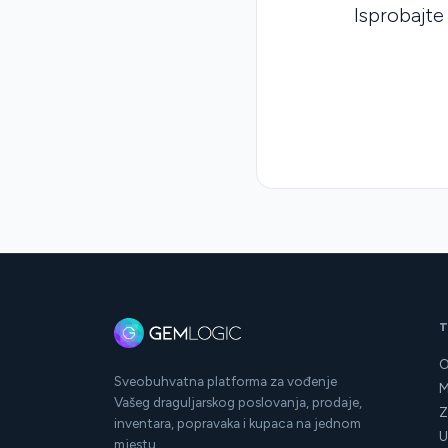
Isprobajte
O
Sveobuhvatna platforma za vođenje
M
Vašeg draguljarskog poslovanja, prodaje,
Z
inventara, popravaka i kupaca na jednom
U
mjestu.