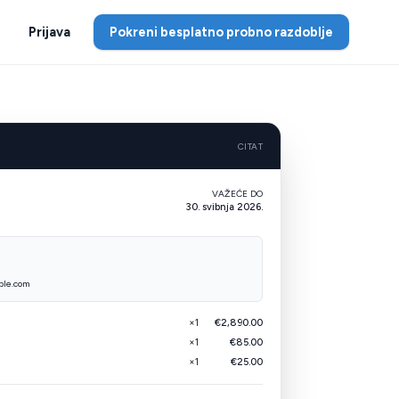
Prijava
Pokreni besplatno probno razdoblje
CITAT
VAŽEĆE DO
30. svibnja 2026.
ple.com
×1
€2,890.00
×1
€85.00
×1
€25.00