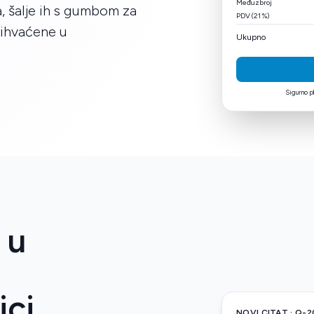
Međuzbroj
 šalje ih s gumbom za
PDV (21 %)
rihvaćene u
Ukupno
Sigurno pl
 u
ci.
NOVI CITAT · Q-