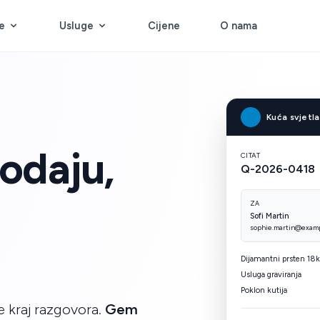
e
Usluge
Cijene
O nama
Kuća svjetla
rodaju,
CITAT
Q-2026-0418
ZA
Sofi Martin
sophie.martin@exam
Dijamantni prsten 18k
Usluga graviranja
Poklon kutija
e kraj razgovora.
Gem