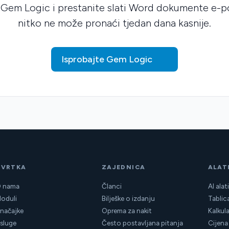
 Gem Logic i prestanite slati Word dokumente e-
nitko ne može pronaći tjedan dana kasnije.
Isprobajte Gem Logic
TVRTKA
ZAJEDNICA
ALAT
 nama
Članci
AI alat
oduli
Bilješke o izdanju
Tablica
načajke
Oprema za nakit
Kalkula
sluge
Često postavljana pitanja
Cijena