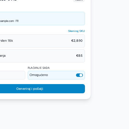
xample.com · FR
Skeniraj SKU
rsten 18k
€2,890
anja
€85
PLAĆANJE SADA
Omogućeno
Generiraj i pošalji