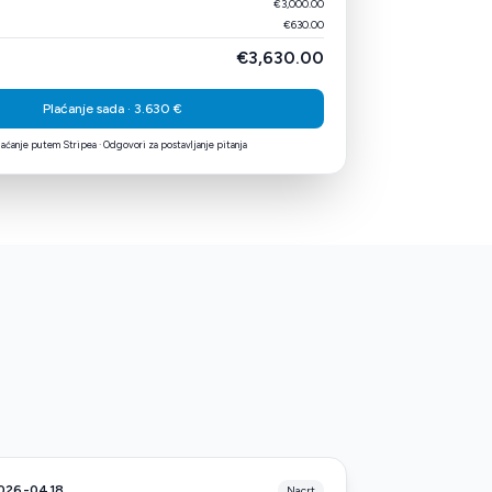
€3,000.00
€630.00
€3,630.00
Plaćanje sada · 3.630 €
aćanje putem Stripea · Odgovori za postavljanje pitanja
2026-0418
Nacrt