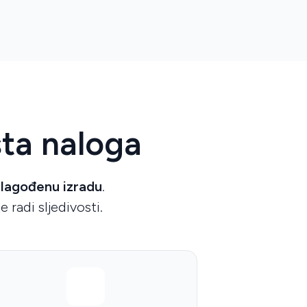
sta naloga
ilagođenu izradu
.
 radi sljedivosti.