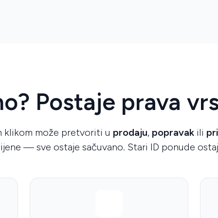
o? Postaje prava vr
 klikom može pretvoriti u
prodaju
,
popravak
ili
pr
ijene — sve ostaje sačuvano. Stari ID ponude ostaje