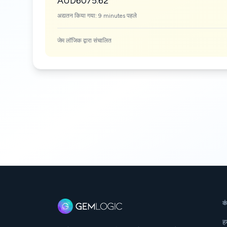
AUD6075.62
अद्यतन किया गया: 9 minutes पहले
जेम लॉजिक द्वारा संचालित
क
हम