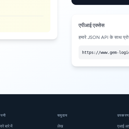
एपीआई एक्सेस
हमारे JSON API के साथ प्रोग्र
https://www.gem-logi
ंपनी
समुदाय
उपकरण
ारे बारे में
लेख
एआई आ