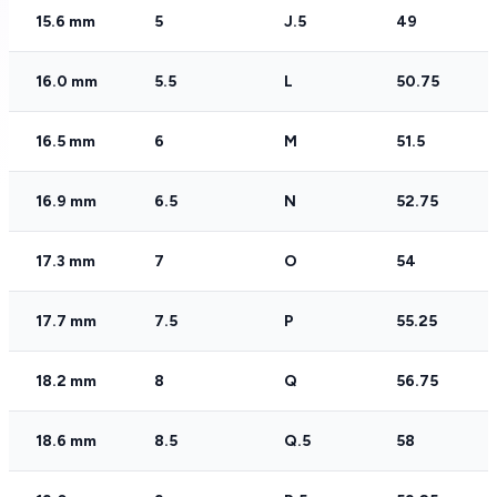
15.6 mm
5
J.5
49
16.0 mm
5.5
L
50.75
16.5 mm
6
M
51.5
16.9 mm
6.5
N
52.75
17.3 mm
7
O
54
17.7 mm
7.5
P
55.25
18.2 mm
8
Q
56.75
18.6 mm
8.5
Q.5
58