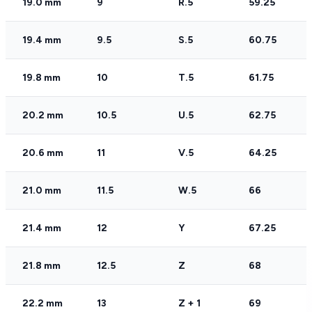
19.0 mm
9
R.5
59.25
19.4 mm
9.5
S.5
60.75
19.8 mm
10
T.5
61.75
20.2 mm
10.5
U.5
62.75
20.6 mm
11
V.5
64.25
21.0 mm
11.5
W.5
66
21.4 mm
12
Y
67.25
21.8 mm
12.5
Z
68
22.2 mm
13
Z + 1
69