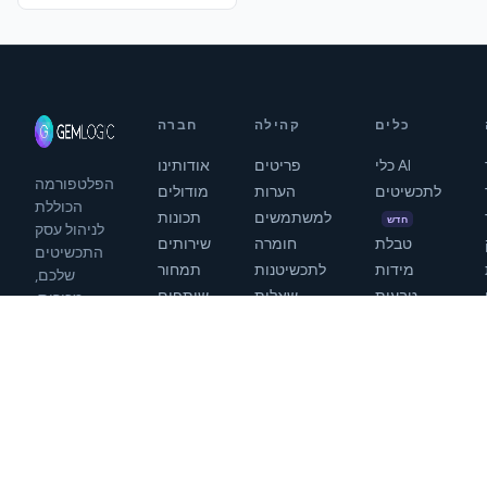
כלים
קהילה
חברה
כלי AI
פריטים
אודותינו
הפלטפורמה
לתכשיטים
הערות
מודולים
הכוללת
למשתמשים
תכונות
חדש
לניהול עסק
טבלת
חומרה
שירותים
התכשיטים
מידות
לתכשיטנות
תמחור
שלכם,
טבעות
שאלות
שותפים
מכירות,
מלאי,
מחשבון
נפוצות
תיקונים
מידות
ולקוחות
טבעות
במקום אחד.
מחיר זהב
בזמן אמת
info@gem-
מעצב
logic.com
אירופה: +32
תוויות