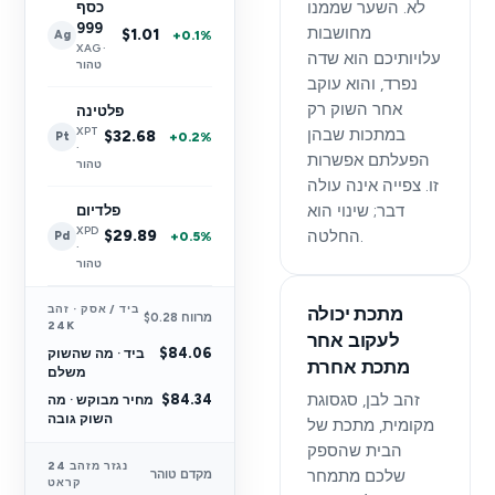
לא. השער שממנו
כסף
999
מחושבות
$1.01
+0.1%
Ag
XAG ·
עלויותיכם הוא שדה
טהור
נפרד, והוא עוקב
אחר השוק רק
פלטינה
XPT
במתכות שבהן
$32.68
+0.2%
Pt
·
הפעלתם אפשרות
טהור
זו. צפייה אינה עולה
דבר; שינוי הוא
פלדיום
XPD
החלטה.
$29.89
+0.5%
Pd
·
טהור
ביד / אסק · זהב
מתכת יכולה
מרווח $0.28
24K
לעקוב אחר
$84.06
ביד · מה שהשוק
מתכת אחרת
משלם
זהב לבן, סגסוגת
$84.34
מחיר מבוקש · מה
השוק גובה
מקומית, מתכת של
הבית שהספק
נגזר מזהב 24
שלכם מתמחר
מקדם טוהר
קראט