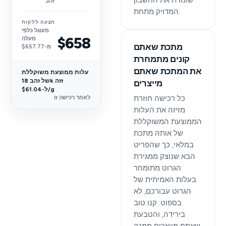
שומרת את החשבון
זהב
המדויק מתחת.
הצעה ללקוח
מעוגל כלפי
$658
מעלה
מתכת שאתם
מ-$657.77
קונים מתמחרת
את המתכת שאתם
עלות ממוצעת משוקללת
של זהב 18k זזה
מייצרים
ל-$61.04/g
כל רכישה חוזרת
לאחר רכישה זו
מזיזה את העלות
הממוצעת המשוקללת
של אותה מתכת
במלאי, כך שהפריט
הבא שנוצק ממגירת
הגרוט מתומחר
בעלות האמיתית של
הגרוט עבורכם, לא
בספוט. קנו טוב
בירידה, והטבעת