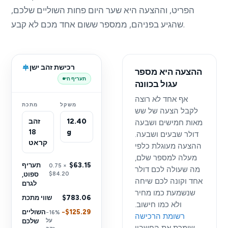
הפריט, וההצעה היא שער היום פחות השוליים שלכם,
שהגיע בפניהם, ממספר ששום אחד מכם לא קבע.
רכישת זהב ישן
ההצעה היא מספר
תעריף חי
עגול בכוונה
אף אחד לא רוצה
משקל
מתכת
לקבל הצעה של שש
12.40
זהב
מאות חמישים ושבעה
18
g
דולר שבעים ושבעה.
קראט
ההצעה מעוגלת כלפי
מעלה למספר שלם,
$63.15
תעריף
0.75 ×
מה שעולה לכם דולר
$84.20
ספוט,
אחד וקונה לכם שיחה
לגרם
שנשמעת כמו מחיר
$783.06
שווי מתכת
ולא כמו חישוב.
−$125.29
השוליים
−16%
רשומת הרכישה
על
שלכם