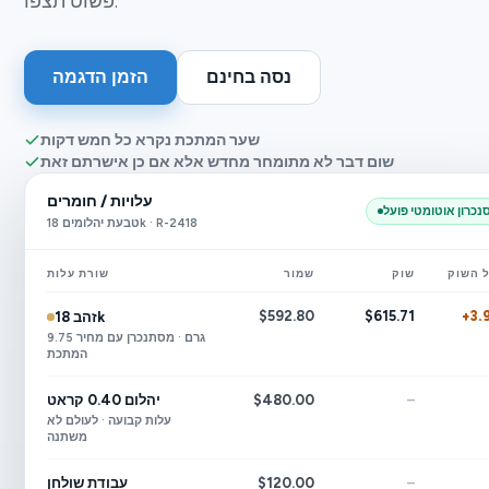
פשוט תצפו.
נסה בחינם
הזמן הדגמה
שער המתכת נקרא כל חמש דקות
שום דבר לא מתומחר מחדש אלא אם כן אישרתם זאת
עלויות / חומרים
נכרון אוטומטי פועל
טבעת יהלומים 18k · R-2418
 השוק
שוק
שמור
שורת עלות
$592.80
$615.71
+3.
זהב 18k
9.75 גרם · מסתנכרן עם מחיר
המתכת
–
$480.00
יהלום 0.40 קראט
עלות קבועה · לעולם לא
משתנה
–
$120.00
עבודת שולחן