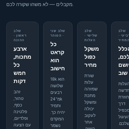
מקבלים — לא משהו שקורה לכם.
שלב
שלב
שלב שני
שלב
ביעי ·
שלישי ·
· הטוהר
ראשון ·
מחיר
העלות
ההזנה
כל
כלל
משקל
ארבע
קראט
כם,
כפול
מתכות,
הוא
ושם
מחיר
כל
חישוב
שוב
חמש
שורת
18k הוא
דקות
עלות
עלות
שלושה
שמזהה
דשה
זהב
רבעים
מתכת
חוזרת
טהור,
מ־24k
ומשקל
דרך
כסף,
ותמיד
יכולה
כפיל
פלטינה
יהיה כך.
לעקוב
עיגול
ופלדיום,
המקדם
אחר
לכם.
עם הצעה
נשמר
השוק.