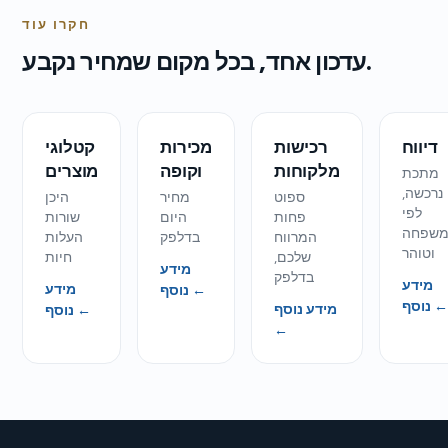
חקרו עוד
עדכון אחד, בכל מקום שמחיר נקבע.
דיווח
רכישות
מכירות
קטלוגי
מלקוחות
וקופה
מוצרים
מתכת
נרכשה,
ספוט
מחיר
היכן
לפי
פחות
היום
שורות
שפחה
המרווח
בדלפק
העלות
וטוהר
שלכם,
חיות
מידע
בדלפק
מידע
מידע
נוסף ←
נוסף ←
מידע נוסף
נוסף ←
←