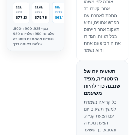
אותה לפי משהו
22k
21.6k
18k
14k
9k
אחר: קשרו כל
0.916
0.900
0.750
0.585
0.375
מתכת לאחרת עם
$77.13
$75.78
$63.15
$49.26
$31.58
הפרש אחוזים, והיא
כסף 925, 900 ו-800,
תעקוב אחר הייחוס
פלטינה 950 ופלדיום 950
בכל תזוזה. הגדירו
נגזרים מהמתכת הטהורה
את היחס פעם אחת
שלהם באותה דרך.
והוא נשמר.
תשעים יום של
היסטוריה, מפיד
שנבנה כדי להיות
משעמם
כל קריאה נשמרת
למשך תשעים יום
עם הצעת קנייה,
הצעת מכירה
ומטבע, כך ששער