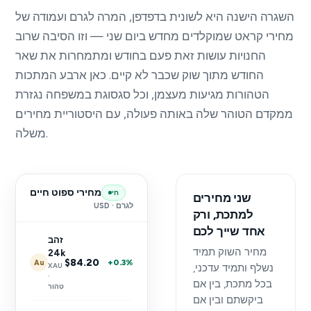
השגרה הישנה היא לשונית בדפדפן, המרה לגרם ועמודה של
מחירי קראט שמוקלדים מחדש ביום שני — וזו הסיבה שרוב
החנויות עושות זאת פעם בחודש ומתמחרות את שאר
החודש מתוך שוק שכבר לא קיים. כאן ארבע המתכות
הטהורות מגיעות מעצמן, וכל סגסוגת במשפחה נגזרת
ממקדם הטוהר שלה באותה פעולה, עם היסטוריית מחירים
משלה.
מחירי ספוט חיים
חי
שני מחירים
USD · לגרם
למתכת, ורק
אחד שייך לכם
זהב
מחיר השוק תמיד
24k
$84.20
+0.3%
Au
XAU
נשלף ותמיד עדכני,
·
בכל מתכת, בין אם
טהור
ביקשתם ובין אם