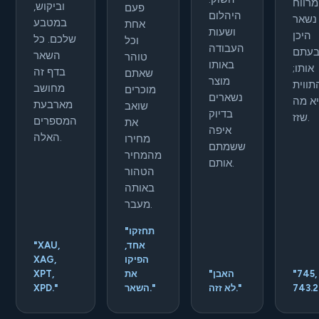
רווח
וביקוש,
פעם
היהלום
נשאר
במטבע
אחת
ושעות
היכן
שלכם. כל
וכל
העבודה
עתם
השאר
טוהר
באותו
אותו;
בדף זה
שאתם
מוצר
תווית
מחושב
מוכרים
נשארים
א מה
מארבעת
שואב
בדיוק
שזז.
המספרים
את
איפה
האלה.
מחירו
ששמתם
מהמחיר
אותם.
הטהור
באותה
מעבר.
"תחזקו
אחד,
"XAU,
הפיקו
XAG,
"745, לא
"האבן
את
XPT,
לא זזה."
השאר."
XPD."