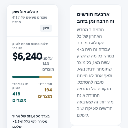
קטלוג מול שוק
ארבעה חודשים
612 מוצרים נושאים עלות
זה הרבה זמן בזהב
מתכת
סינון
התמחור מחדש
האחרון של כל
הקטלוג במרחב
עלות מתכת מתחת לשוק
הנוכחי
עבודה זה היה ב-4
$6,240
במרץ. כל מה שהשוק
על פני
עשה מאז, כל מוצר
143
שתומחר ידנית נשא,
מוצרים
ולאף אחד לא הייתה
סיבה להסתכל.
מחיר ידני
עוקב אחרי
הנקודה של ההרצה
השוק
194
418
החוזרת אינה
מוצרים
מוצרים
מהירות: זה שארבעה
חודשים לא יקרו שוב
לעולם.
בערך $15,600 של מחיר
מכירה לפי כלל ה-2.5×
שלכם