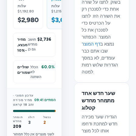
בשוק. לחצו על שורה
עלות
עלות
אחת כדי לסנכרן רק
$1,192.80
$1,215.71
את השורה הזו. לחצו
$2,980
$3,040
על הכרטיס כדי
לסנכרן את כל
המוצר. הכפתור
$2,736
מחיר
חושב
נמצא ב
דף המוצר
מחדש
מבצע,
גם כן
שבו אתם כבר
−10%
עומדים, לא במסך
הגדרות שלוש רמות
60.0%
שוליים
הכלל
למטה.
לא
שמורים
השתנה
שער חדש אחד
עדכון המוני ·
מתמחר מחדש
הסתיים 09:41
מחיר מכירה
זהב 18 קראט
קטלוג
הגדירו שער מכירה
נכשל
דולג
תומחר
מחדש
3
2
חדש למתכת ודחפו
209
אותו לכל מוצר
לשני מוצרים אין כלל תמחור