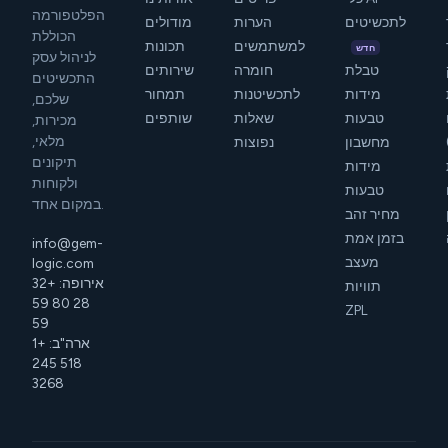
הפלטפורמה
לתכשיטים
הערות
מודולים
הכוללת
למשתמשים
תכונות
חדש
לניהול עסק
טבלת
חומרה
שירותים
התכשיטים
מידות
לתכשיטנות
תמחור
שלכם,
טבעות
שאלות
שותפים
מכירות,
מלאי,
מחשבון
נפוצות
תיקונים
מידות
ולקוחות
טבעות
במקום אחד.
מחיר זהב
בזמן אמת
info@gem-
מעצב
logic.com
אירופה: +32
תוויות
28 80 59
ZPL
59
ארה"ב: +1
518 245
3268