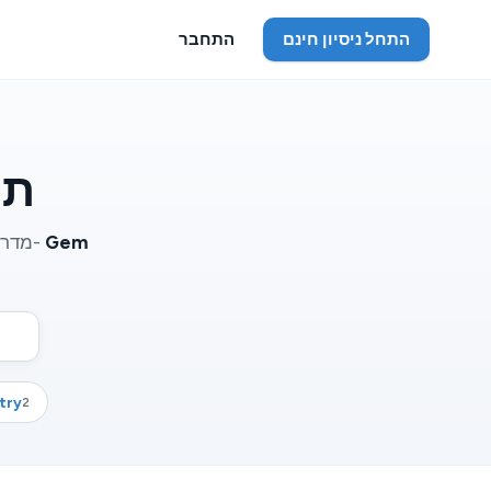
התחל ניסיון חינם
התחבר
תו
Gem
מדריכים מעשיים לניהול, צמיחה ומכירות לעסקי תכשיטים, שנכתבו על ידי הצוות ב-
try
2