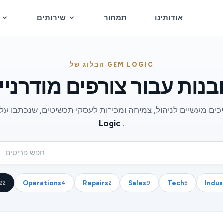
אודותינו
תמחור
שירותים
הבלוג של GEM LOGIC
בנות עבור צורפים מודרניי
Logic
.
חפש פר
Operations
Repairs
Sales
Tech
Indus
22
4
2
9
5