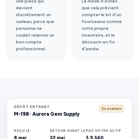
une pièce qui
Le mode d'échec
devient
que cela prévient :
discrètement un
compter le lot d'un
cadeau, parce que
fournisseur comme
personne ne
votre propre
voulait relancer un
inventaire, et le
bon compte
découvrir en fin
professionnel.
d'année.
DÉPÔT ENTRANT
En examen
M-198 · Aurora Gem Supply
REÇU LE
RETOUR AVANT LE
PAS VOTRE ACTIF
8 mai
22 mai
$ 9,340