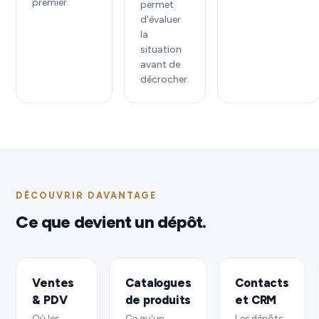
premier.
permet
d'évaluer
la
situation
avant de
décrocher.
DÉCOUVRIR DAVANTAGE
Ce que devient un dépôt.
Ventes
Catalogues
Contacts
& PDV
de produits
et CRM
Où les
Ce qu'un
Les dépôts