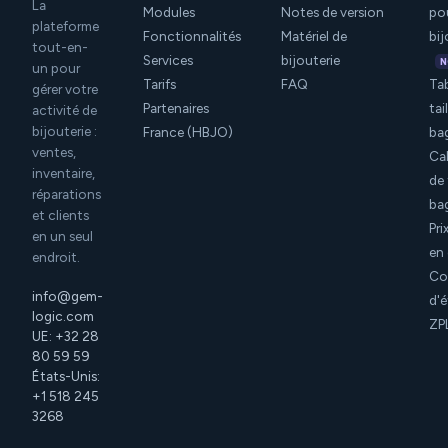
La
Modules
Notes de version
po
plateforme
Fonctionnalités
Matériel de
bij
tout-en-
Services
bijouterie
N
un pour
Tarifs
FAQ
Ta
gérer votre
Partenaires
tai
activité de
bijouterie :
France (HBJO)
ba
ventes,
Ca
inventaire,
de 
réparations
ba
et clients
Pri
en un seul
en 
endroit.
Co
info@gem-
d'é
logic.com
ZP
UE: +32 28
80 59 59
États-Unis:
+1 518 245
3268