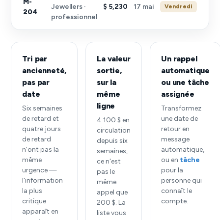
M-
Jewellers ·
$ 5,230
17 mai
Vendredi
204
professionnel
Tri par
La valeur
Un rappel
ancienneté,
sortie,
automatique
pas par
sur la
ou une tâche
date
même
assignée
ligne
Six semaines
Transformez
de retard et
une date de
4 100 $ en
quatre jours
retour en
circulation
de retard
message
depuis six
n'ont pas la
automatique,
semaines,
même
ou en
tâche
ce n'est
urgence —
pour la
pas le
l'information
personne qui
même
la plus
connaît le
appel que
critique
compte.
200 $. La
apparaît en
liste vous