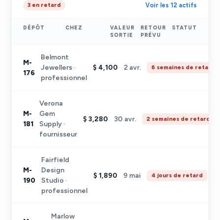
Voir les 12 actifs
3 en retard
DÉPÔT
CHEZ
VALEUR
RETOUR
STATUT
SORTIE
PRÉVU
Belmont
M-
Jewellers ·
$ 4,100
2 avr.
6 semaines de retard
176
professionnel
Verona
M-
Gem
$ 3,280
30 avr.
2 semaines de retard
181
Supply ·
fournisseur
Fairfield
M-
Design
$ 1,890
9 mai
4 jours de retard
190
Studio ·
professionnel
Marlow