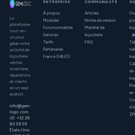
ENTREPRISE
COMMUNAUTÉ
OU
À propos
Articles
Out
La
Modules
Notes de version
po
plateforme
Fonctionnalités
Matériel de
bij
tout-en-
Services
bijouterie
N
un pour
Tarifs
FAQ
Ta
gérer votre
Partenaires
tai
activité de
bijouterie :
France (HBJO)
ba
ventes,
Ca
inventaire,
de 
réparations
ba
et clients
Pri
en un seul
en 
endroit.
Co
info@gem-
d'é
logic.com
ZP
UE: +32 28
80 59 59
États-Unis: