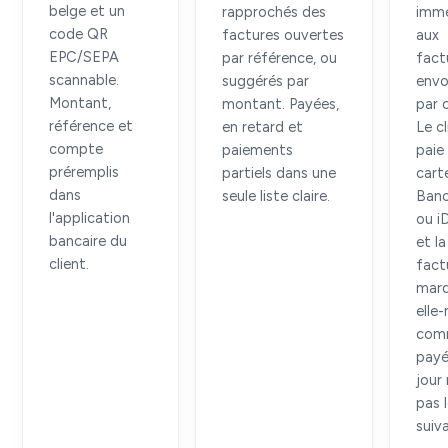
belge et un
rapprochés des
immé
code QR
factures ouvertes
aux
EPC/SEPA
par référence, ou
fact
scannable.
suggérés par
envo
Montant,
montant. Payées,
par c
référence et
en retard et
Le cl
compte
paiements
paie
préremplis
partiels dans une
cart
dans
seule liste claire.
Ban
l'application
ou i
bancaire du
et la
client.
fact
mar
elle
com
payé
jour
pas 
suiv