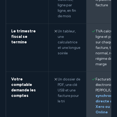
ligne par
facture
ligne, en fin
de mois
Le trimestre
Un tableur,
TVA calculée
fiscal se
une
ligne et par 
termine
calculatrice
sur chaque
et une longue
facture, taux
soirée
normal, rédui
régime de la
marge
Votre
Un dossier de
Facturation
comptable
PDF, une clé
électronique
demande les
USB et une
PEPPOL/UBL 
comptes
facture pour
synchronis
le tri
directe ave
Xero ou Exa
Online