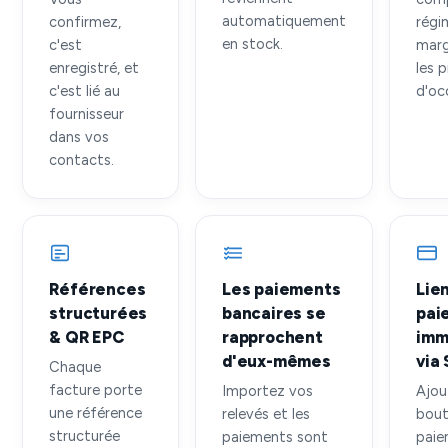
automatiquement
confirmez,
régi
en stock.
c'est
marg
enregistré, et
les 
c'est lié au
d'oc
fournisseur
dans vos
contacts.
Références
Les paiements
Lie
structurées
bancaires se
pai
& QR EPC
rapprochent
imm
d'eux-mêmes
via 
Chaque
facture porte
Importez vos
Ajou
une référence
relevés et les
bout
structurée
paiements sont
paie