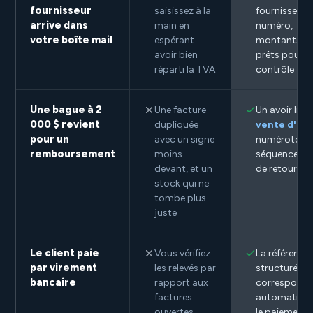
fournisseur
saisissez à la
fournisseur, 
arrive dans
main en
numéro,
votre boîte mail
espérant
montants et
avoir bien
prêts pour v
réparti la TVA
contrôle
Une bague à 2
Une facture
Un avoir lié à 
000 $ revient
dupliquée
vente d'ori
pour un
avec un signe
numéroté en
remboursement
moins
séquence, pi
devant, et un
de retour au
stock qui ne
tombe plus
juste
Le client paie
Vous vérifiez
La référence
par virement
les relevés par
structurée fa
bancaire
rapport aux
correspondr
factures
automatiqu
ouvertes,
le paiement à