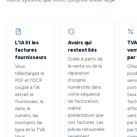
L'IA lit les
Avoirs qui
TV
factures
restent liés
ven
fournisseurs
par
Créés à partir de
la vente ou de la
Vous
Cha
réparation
téléchargez le
prod
d'origine,
PDF et l'OCR
serv
numérotés dans
couplé à l'IA
port
votre séquence
extrait le
taux
de facturation,
fournisseur, la
fact
même
date, le
affic
présentation que
numéro, les
vent
vos factures. Les
montants de
par l
pièces retournées
ligne et la TVA.
par 
reviennent
Vous
comp