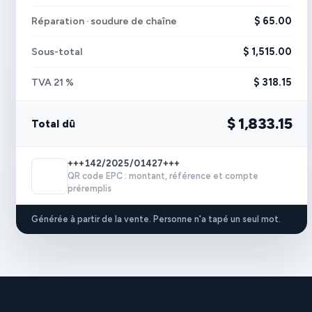
$ 65.00
Réparation · soudure de chaîne
$ 1,515.00
Sous-total
$ 318.15
TVA 21 %
$ 1,833.15
Total dû
+++142/2025/01427+++
QR code EPC : montant, référence et compte
préremplis
Générée à partir de la vente. Personne n'a tapé un seul mot.