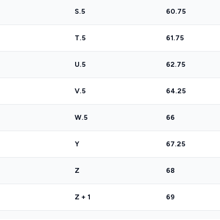
S.5
60.75
T.5
61.75
U.5
62.75
V.5
64.25
W.5
66
Y
67.25
Z
68
Z + 1
69