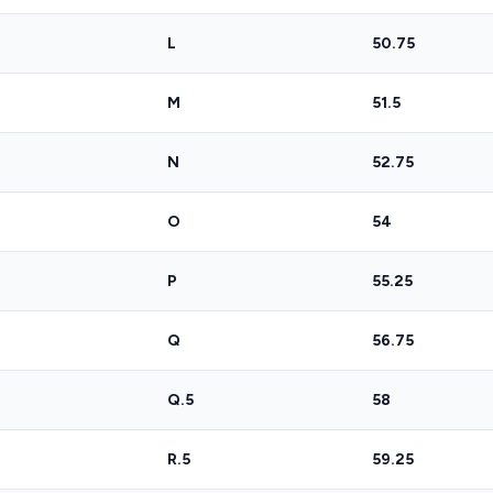
L
50.75
M
51.5
N
52.75
O
54
P
55.25
Q
56.75
Q.5
58
R.5
59.25