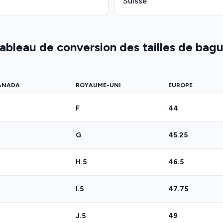
Suisse
ableau de conversion des tailles de bag
CANADA
ROYAUME-UNI
EUROPE
F
44
G
45.25
H.5
46.5
I.5
47.75
J.5
49