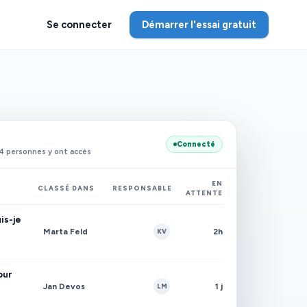
Se connecter
Démarrer l'essai gratuit
Connecté
4 personnes y ont accès
EN
CLASSÉ DANS
RESPONSABLE
ATTENTE
is-je
Marta Feld
2h
KV
our
Jan Devos
1 j
LM