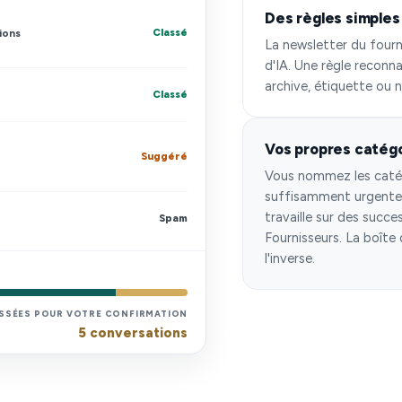
Des règles simples 
Classé
ions
La newsletter du fourn
d'IA. Une règle reconna
archive, étiquette ou n
Classé
Vos propres catég
Suggéré
Vous nommez les catégo
suffisamment urgentes
travaille sur des succe
Spam
Fournisseurs. La boît
l'inverse.
ISSÉES POUR VOTRE CONFIRMATION
5 conversations