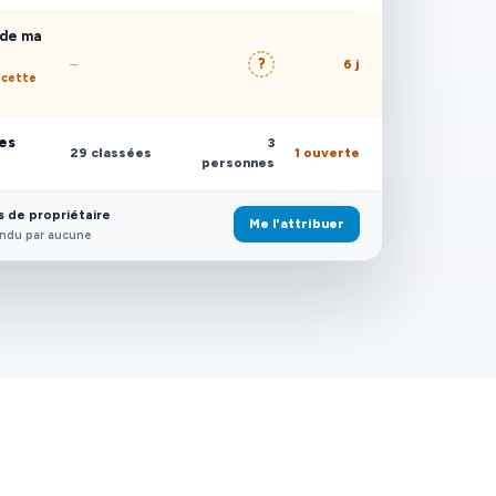
 de ma
?
–
6 j
 cette
les
3
29 classées
1 ouverte
personnes
as de propriétaire
Me l'attribuer
ondu par aucune