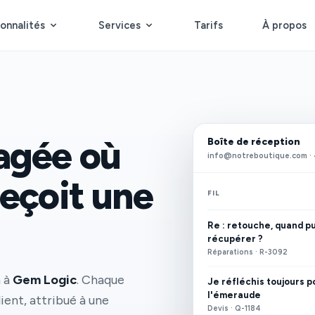
onnalités
Services
Tarifs
À propos
agée où
Boîte de réception
info@notreboutique.com · 
reçoit une
FIL
Re : retouche, quand pu
récupérer ?
Réparations · R-3092
à à
Gem Logic
. Chaque
Je réfléchis toujours p
l'émeraude
lient, attribué à une
Devis · Q-1184