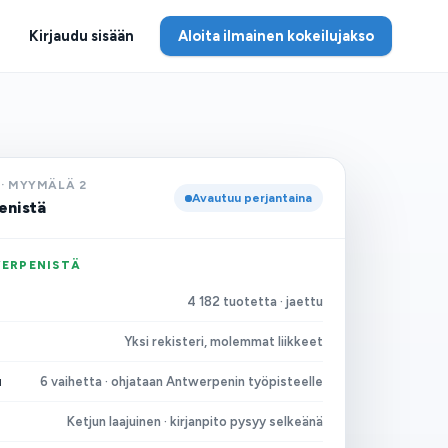
Kirjaudu sisään
Aloita ilmainen kokeilujakso
 MYYMÄLÄ 2
Avautuu perjantaina
enistä
WERPENISTÄ
4 182 tuotetta · jaettu
Yksi rekisteri, molemmat liikkeet
u
6 vaihetta · ohjataan Antwerpenin työpisteelle
Ketjun laajuinen · kirjanpito pysyy selkeänä