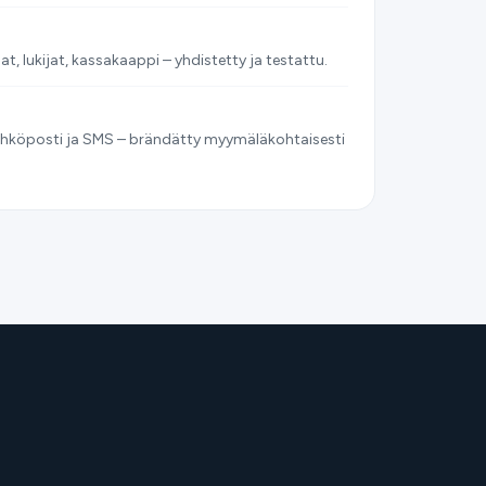
'at, lukijat, kassakaappi – yhdistetty ja testattu.
 sähköposti ja SMS – brändätty myymäläkohtaisesti