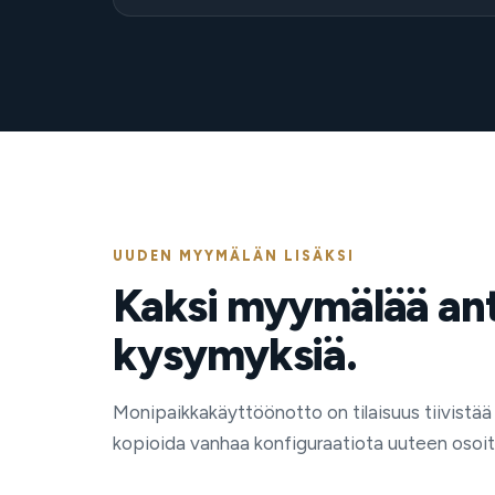
UUDEN MYYMÄLÄN LISÄKSI
Kaksi myymälää ant
kysymyksiä.
Monipaikkakäyttöönotto on tilaisuus tiivistää
kopioida vanhaa konfiguraatiota uuteen osoi