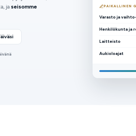
a, ja
seisomme
PAIKALLINEN 
Varasto ja vaiht
Henkilökunta ja r
äiväsi
Laitteisto
Aukioloajat
äivänä