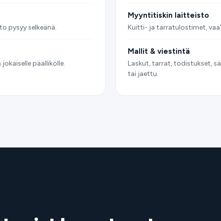
Myyntitiskin laitteisto
to pysyy selkeänä.
Kuitti- ja tarratulostimet, vaa
Mallit
&
viestintä
kaiselle päällikölle.
Laskut, tarrat, todistukset,
tai jaettu.