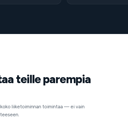
aa teille parempia
 koko liiketoiminnan toimintaa — ei vain
tteeseen.