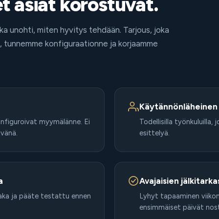
 asiat korostuvat.
oka unohti, miten hyvitys tehdään. Tarjous, joka
sa, tunnemme konfiguraationne ja korjaamme
Käytännönläheinen k
 konfiguroivat myymälänne. Ei
Todellisilla työnkuluill
ivänä.
esittelyä.
a
Avajaisien jälkitarka
vaaka ja pääte testattu ennen
Lyhyt tapaaminen viikon 
ensimmäiset päivät nosti