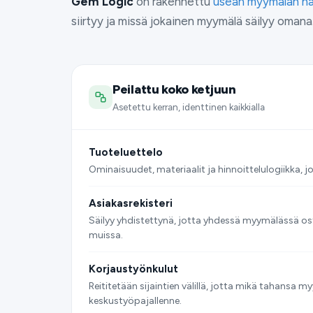
Gem Logic
on rakennettu
usean myymälän hal
siirtyy ja missä jokainen myymälä säilyy omana
Peilattu koko ketjuun
Asetettu kerran, identtinen kaikkialla
Tuoteluettelo
Ominaisuudet, materiaalit ja hinnoittelulogiikka, jo
Asiakasrekisteri
Säilyy yhdistettynä, jotta yhdessä myymälässä os
muissa.
Korjaustyönkulut
Reititetään sijaintien välillä, jotta mikä tahansa 
keskustyöpajallenne.