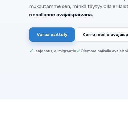
mukautamme sen, minkä täytyy olla erilaist
rinnallanne avajaispäivänä.
Varaa esittely
Kerro meille avajaisp
Laajennus, ei migraatio
Olemme paikalla avajaisp