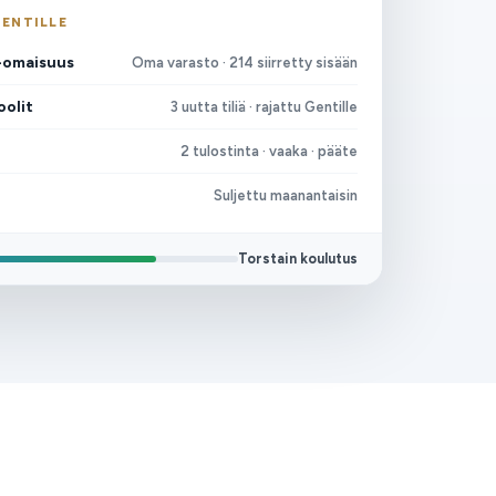
GENTILLE
o-omaisuus
Oma varasto · 214 siirretty sisään
oolit
3 uutta tiliä · rajattu Gentille
2 tulostinta · vaaka · pääte
Suljettu maanantaisin
Torstain koulutus