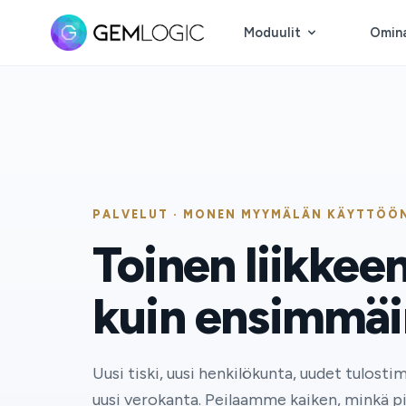
Moduulit
Omin
PALVELUT · MONEN MYYMÄLÄN KÄYTTÖ
Toinen liikkee
kuin ensimmäi
Uusi tiski, uusi henkilökunta, uudet tulostim
uusi verokanta. Peilaamme kaiken, minkä pi