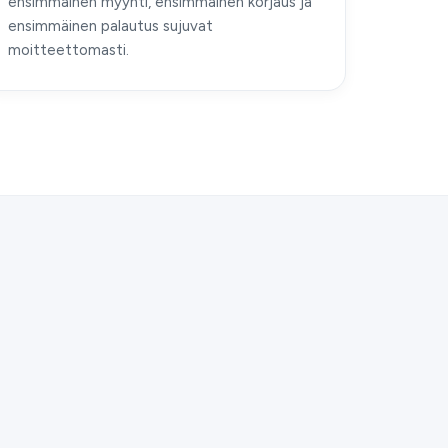
ensimmäinen myynti, ensimmäinen korjaus ja
ensimmäinen palautus sujuvat
moitteettomasti.