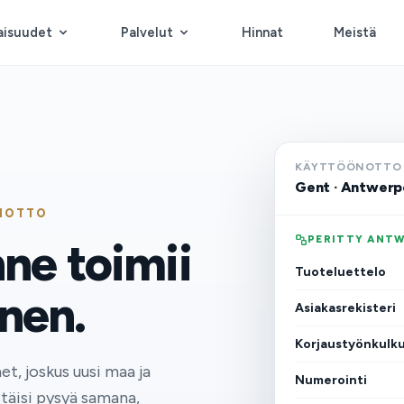
aisuudet
Palvelut
Hinnat
Meistä
KÄYTTÖÖNOTTO ·
Gent · Antwerp
ÖNOTTO
PERITTY ANT
nne toimii
Tuoteluettelo
nen.
Asiakasrekisteri
Korjaustyönkulk
et, joskus uusi maa ja
Numerointi
täisi pysyä samana,