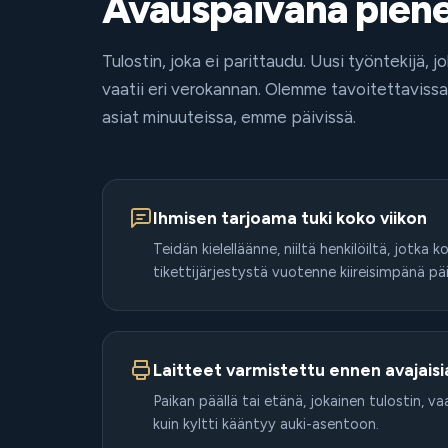
Avauspäivänä pienet
Tulostin, joka ei parittaudu. Uusi työntekijä, j
vaatii eri verokannan. Olemme tavoitettavis
asiat minuuteissa, emme päivissä.
Ihmisen tarjoama tuki koko viikon
Teidän kielelläänne, niiltä henkilöiltä, jotka
tikettijärjestystä vuotenne kiireisimpänä pä
Laitteet varmistettu ennen avajaisi
Paikan päällä tai etänä, jokainen tulostin, 
kuin kyltti kääntyy auki-asentoon.