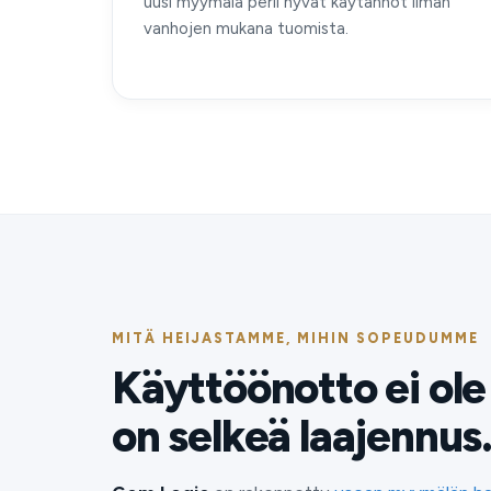
uusi myymälä perii hyvät käytännöt ilman
vanhojen mukana tuomista.
MITÄ HEIJASTAMME, MIHIN SOPEUDUMME
Käyttöönotto ei ol
on selkeä laajennus