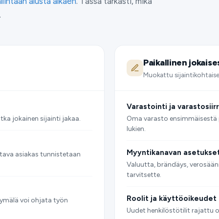
lintaan alusta alkaen
. Tässä tarkasti, mikä
.
Paikallinen jokai
Muokattu sijaintikohtais
Varastointi ja varastosiir
tka jokainen sijainti jakaa.
Oma varasto ensimmäisestä p
lukien.
Myyntikanavan asetukse
tava asiakas tunnistetaan
Valuutta, brändäys, verosään
tarvitsette.
Roolit ja käyttöoikeudet
myymälä voi ohjata työn
Uudet henkilöstötilit rajattu