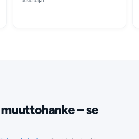
aukioloajat.
e muuttohanke – se
.