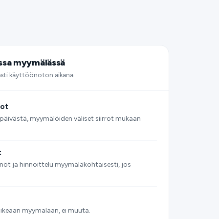
sessa myymälässä
esti käyttöönoton aikana
rot
äivästä, myymälöiden väliset siirrot mukaan
t
nöt ja hinnoittelu myymäläkohtaisesti, jos
 oikeaan myymälään, ei muuta.