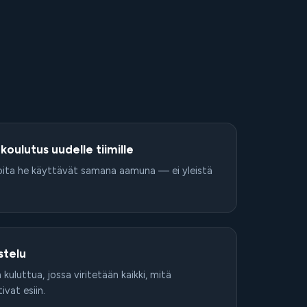
oulutus uudelle tiimille
a, joita he käyttävät samana aamuna — ei yleistä
stelu
kuluttua, jossa viritetään kaikki, mitä
vat esiin.