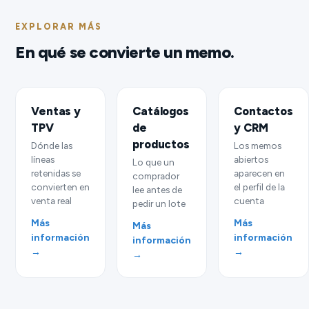
EXPLORAR MÁS
En qué se convierte un memo.
Ventas y
Catálogos
Contactos
TPV
de
y CRM
productos
Dónde las
Los memos
líneas
abiertos
Lo que un
retenidas se
aparecen en
comprador
convierten en
el perfil de la
lee antes de
venta real
cuenta
pedir un lote
Más
Más
Más
información
información
información
→
→
→