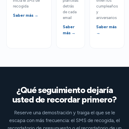
inicia el SMS de
plantillas
viven los
recogida
detrás
cumpleaños
de cada
y
Saber más →
email
aniversarios
Saber
Saber más
más →
→
¿Qué seguimiento dejaría
usted de recordar primero?
Reserve una demostración y traiga el que se le
escapa con más frecuencia: el SMS de recogida, el
recordatorio de presupuesto o el recordatorio de un