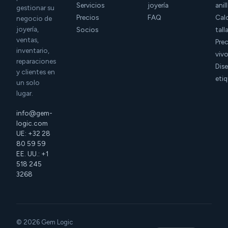
Servicios
joyería
anil
gestionar su
Precios
FAQ
Cal
negocio de
joyería,
Socios
tall
ventas,
Prec
inventario,
viv
reparaciones
Dis
y clientes en
eti
un solo
lugar.
info@gem-
logic.com
UE: +32 28
80 59 59
EE. UU.: +1
518 245
3268
© 2026 Gem Logic